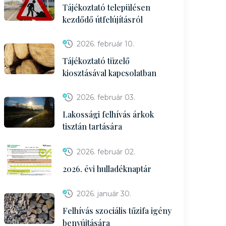
Tájékoztató településen
kezdődő útfelújításról
2026. február 10.
Tájékoztató tüzelő
kiosztásával kapcsolatban
2026. február 03.
Lakossági felhívás árkok
tisztán tartására
2026. február 02.
2026. évi hulladéknaptár
2026. január 30.
Felhívás szociális tűzifa igény
benyújtására