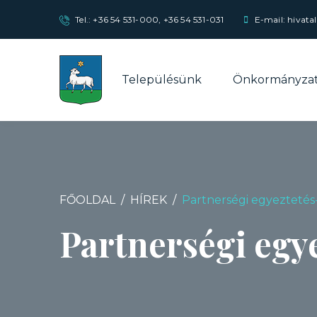
Tel.:
+36 54 531-000
,
+36 54 531-031
E-mail: hivata
Településünk
Önkormányza
FŐOLDAL
HÍREK
Partnerségi egyeztetés
Partnerségi egy