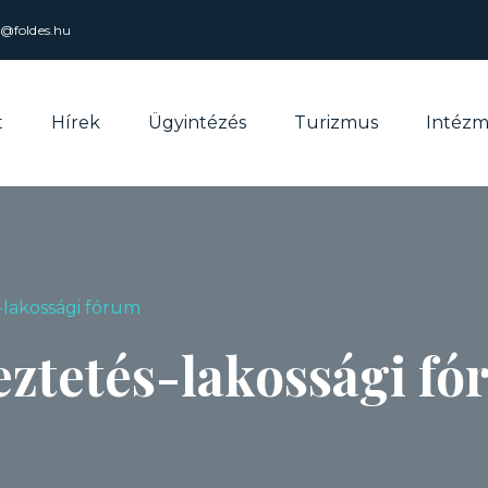
l@foldes.hu
t
Hírek
Ügyintézés
Turizmus
Intéz
-lakossági fórum
eztetés-lakossági f