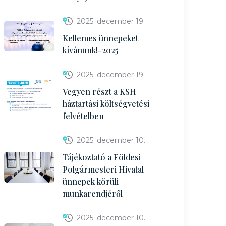
2025. december 19.
Kellemes ünnepeket
kívánunk!-2025
2025. december 19.
Vegyen részt a KSH
háztartási költségvetési
felvételben
2025. december 10.
Tájékoztató a Földesi
Polgármesteri Hivatal
ünnepek körüli
munkarendjéről
2025. december 10.