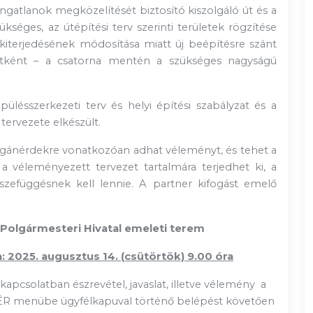
óingatlanok megközelítését biztosító kiszolgáló út
és a
kséges, az útépítési terv szerinti területek rögzítése
, kiterjedésének módosítása miatt új beépítésre szánt
rületként – a csatorna mentén a szükséges nagyságú
ülésszerkezeti terv és helyi építési szabályzat és a
tervezete elkészült.
agánérdekre vonatkozóan adhat véleményt, és tehet a
a véleményezett tervezet tartalmára terjedhet ki, a
zefüggésnek kell lennie. A partner kifogást emelő
 Polgármesteri Hivatal emeleti terem
: 2025. augusztus 14. (csütörtök) 9.00 óra
apcsolatban észrevétel, javaslat, illetve vélemény a
ÉR menübe ügyfélkapuval történő belépést követően