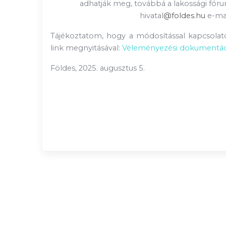
adhatják meg, továbbá
a lakossági fór
hivatal
@
foldes.hu
e-mai
Tájékoztatom, hogy a módosítással kapcsolat
link megnyitásával:
Véleményezési dokumentác
Földes, 2025. augusztus 5.
polg