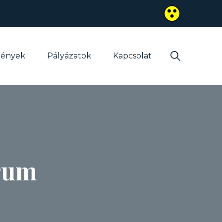
mények
Pályázatok
Kapcsolat
órum