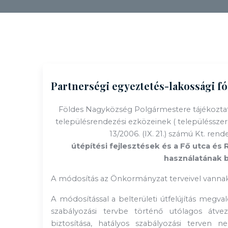
Partnerségi egyeztetés-lakossági 
Földes
Nagyközség Polgármestere tájékoztatj
településrendezési ezközeinek ( településszerk
13/2006. (IX. 21.) számú Kt. re
útépítési fejlesztések és
a Fő utca és 
használatának b
A módosítás az Önkormányzat terveivel vanna
A módosítással a belterületi útfelújítás megva
szabályozási tervbe történő utólagos átvez
biztosítása, hatályos szabályozási terven 