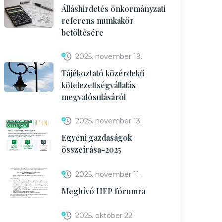
Álláshirdetés önkormányzati
referens munkakör
betöltésére
2025. november 19.
Tájékoztató közérdekű
kötelezettségvállalás
megvalósulásáról
2025. november 13.
Egyéni gazdaságok
összeírása-2025
2025. november 11.
Meghívó HEP fórumra
2025. október 22.