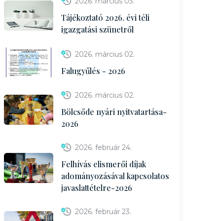
2026. március 03.
Tájékoztató 2026. évi téli
igazgatási szünetről
2026. március 02.
Falugyűlés - 2026
2026. március 02.
Bölcsőde nyári nyitvatartása-
2026
2026. február 24.
Felhívás elismerői díjak
adományozásával kapcsolatos
javaslattételre-2026
2026. február 23.