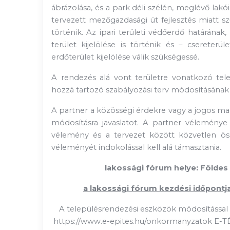
ábrázolása
, és a park déli szélén, meglévő lak
tervezett mezőgazdasági út fejlesztés miatt szü
történik. Az ipari területi védőerdő határának
terület kijelölése is történik és – cserete
erdőterület kijelölése válik szükségessé.
A rendezés alá vont területre vonatkozó telep
hozzá tartozó szabályozási terv módosításának 
A partner a közösségi érdekre vagy a jogos m
módosításra javaslatot. A partner véleménye 
vélemény és a tervezet között közvetlen öss
véleményét indokolással kell alá támasztania.
lakossági fórum helye: Földes
a lakossági fórum kezdési időpontja
A településrendezési eszközök módosítással k
https://www.e-epites.hu/onkormanyzatok E-T