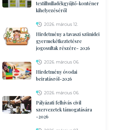
textilhulladékgyűjtő-konténer
kihelyezéséről
2026. március 12.
Hirdetmény a tavaszi szünidei
gyermekétkeztetésre
jogosultak részére- 2026
2026. március 06.
Hirdetmény óvodai
beiratásról-2026
2026. március 06.
Pályázati felhívás civil
szervezetek támogatására
-2026