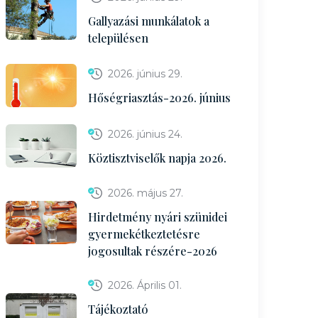
Gallyazási munkálatok a
településen
2026. június 29.
Hőségriasztás-2026. június
2026. június 24.
Köztisztviselők napja 2026.
2026. május 27.
Hirdetmény nyári szünidei
gyermekétkeztetésre
jogosultak részére-2026
2026. Április 01.
Tájékoztató