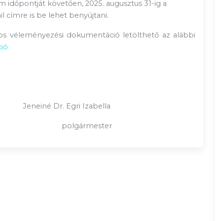
um időpontját követően, 2025. augusztus 31-ig a
l címre is be lehet benyújtani.
os véleményezési dokumentáció letölthető az alábbi
ió
Jeneiné Dr. Egri Izabella
ármester