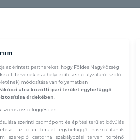
fórum
a az érintett partnereket, hogy
Földes Nagyközség
ezeti tervének és a helyi építési szabályzatáról szóló
ndeletének) módosítása van folyamatban
Rákóczi utca közötti ipari terület egybefüggő
iztosítása
érdekében.
k szoros összefüggésben.
lósulása szerinti csomópont és építési terület bővülés
etése, az ipari terület egybefüggő használatának
nem szereplő csatorna szabályozási terven történő