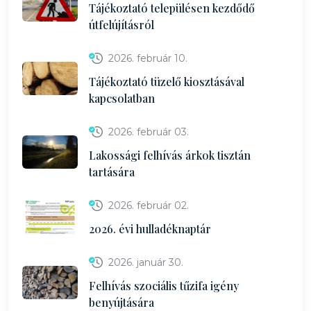
Tájékoztató településen kezdődő
útfelújításról
2026. február 10.
Tájékoztató tüzelő kiosztásával
kapcsolatban
2026. február 03.
Lakossági felhívás árkok tisztán
tartására
2026. február 02.
2026. évi hulladéknaptár
2026. január 30.
Felhívás szociális tűzifa igény
benyújtására