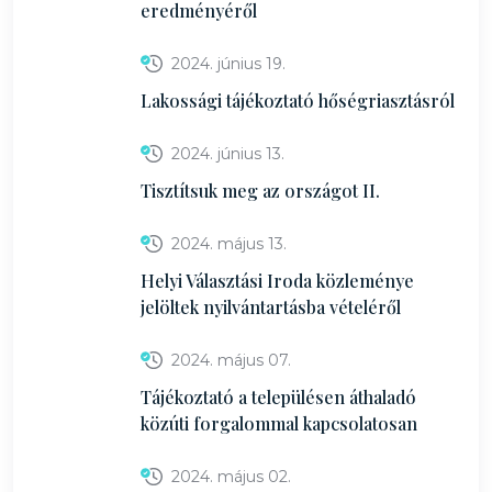
eredményéről
2024. június 19.
Lakossági tájékoztató hőségriasztásról
2024. június 13.
Tisztítsuk meg az országot II.
2024. május 13.
Helyi Választási Iroda közleménye
jelöltek nyilvántartásba vételéről
2024. május 07.
Tájékoztató a településen áthaladó
közúti forgalommal kapcsolatosan
2024. május 02.