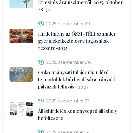
Értesítés áramszünetről-2025. október
28-30.
2025. szeptember 29.
Hirdetmény az ŐSZI-TÉLI szünidei
gyermekétkeztetésre jogosultak
részére-2025
2025. szeptember 29.
Önkormányzati tulajdonban lévő
termőföldek bérbeadására irányuló
pályázati felhívás- 2025
2025. szeptember 23.
Álláshirdetés kéményseprő álláshely
betöltésére
2025. szeptember 18.