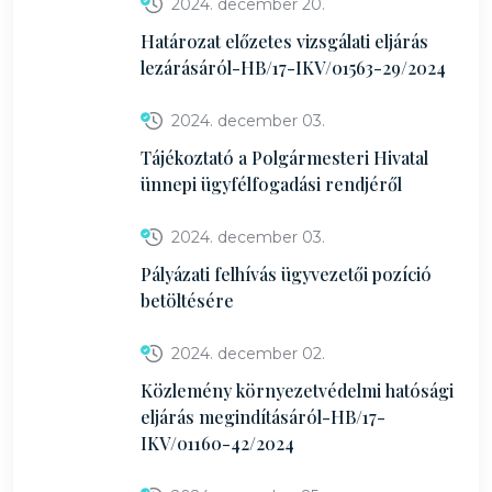
2024. december 20.
Határozat előzetes vizsgálati eljárás
lezárásáról-HB/17-IKV/01563-29/2024
2024. december 03.
Tájékoztató a Polgármesteri Hivatal
ünnepi ügyfélfogadási rendjéről
2024. december 03.
Pályázati felhívás ügyvezetői pozíció
betöltésére
2024. december 02.
Közlemény környezetvédelmi hatósági
eljárás megindításáról-HB/17-
IKV/01160-42/2024