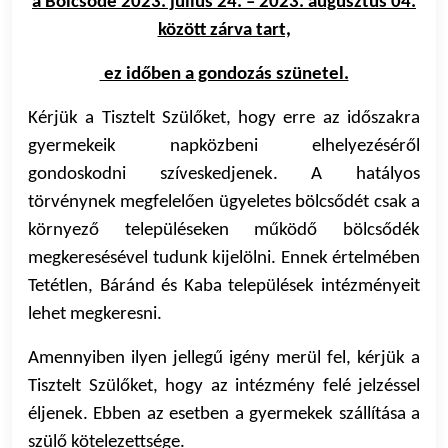
a Bölcsőde 2023. július 24. – 2023. augusztus 04.
között zárva tart,
ez időben a gondozás szünetel.
Kérjük a Tisztelt Szülőket, hogy erre az időszakra
gyermekeik napközbeni elhelyezéséről
gondoskodni szíveskedjenek. A hatályos
törvénynek megfelelően ügyeletes bölcsődét csak a
környező településeken működő bölcsődék
megkeresésével tudunk kijelölni. Ennek értelmében
Tetétlen, Báránd és Kaba települések intézményeit
lehet megkeresni.
Amennyiben ilyen jellegű igény merül fel, kérjük a
Tisztelt Szülőket, hogy az intézmény felé jelzéssel
éljenek. Ebben az esetben a gyermekek szállítása a
szülő kötelezettsége.