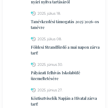
nyári nyitva tartásáról
2025. július 18.
Tanévkezdési támogatás 2025/2026-os
tanévre
2025. július 08.
Földesi Strandfürdő a mai napon zárva
tart!
2025. június 30.
Pályázati felhívás Iskolabüfé
üzemeltetésére
2025. június 27.
Köztisztviselők Napján a Hivatal zárva
tart!