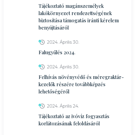
Tájékoztató magánszemélyek
lakókörnyezet rendezettségének
biztosítása támogatás iránti kérelem
benyújtásáról
2024. Április 30.
Falugyűlés 2024.
2024. Április 30.
Felhívás növényvédő és méregraktár-
kezelők részére továbbképzés
lehetőségéről
2024. Április 24.
Tájékoztató az ivóvíz fogyasztás
korlátozásának feloldásáról