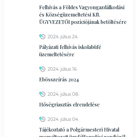
Felhívás a Földes Vagyongazdálkodási
és Községüzemeltetési Kft.
ÜGYVEZETŐI pozíciójának betöltésére
2024. július 24.
Pályázati felhívás iskolabüfé
üzemeltetésére
2024. július 16.
Ebösszeírás 2024
2024. július 08.
Hőségriasztás elrendelése
2024. július 04.
Tájékoztató a Polgármesteri Hivatal
megváltozott ügyfélfogadási rendjéről