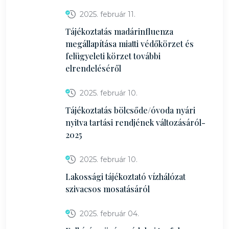
2025. február 11.
Tájékoztatás madárinfluenza
megállapítása miatti védőkörzet és
felügyeleti körzet további
elrendeléséről
2025. február 10.
Tájékoztatás bölcsőde/óvoda nyári
nyitva tartási rendjének változásáról-
2025
2025. február 10.
Lakossági tájékoztató vízhálózat
szivacsos mosatásáról
2025. február 04.