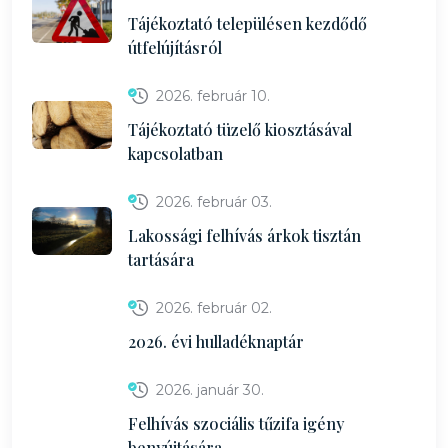
Tájékoztató településen kezdődő
útfelújításról
2026. február 10.
Tájékoztató tüzelő kiosztásával
kapcsolatban
2026. február 03.
Lakossági felhívás árkok tisztán
tartására
2026. február 02.
2026. évi hulladéknaptár
2026. január 30.
Felhívás szociális tűzifa igény
benyújtására