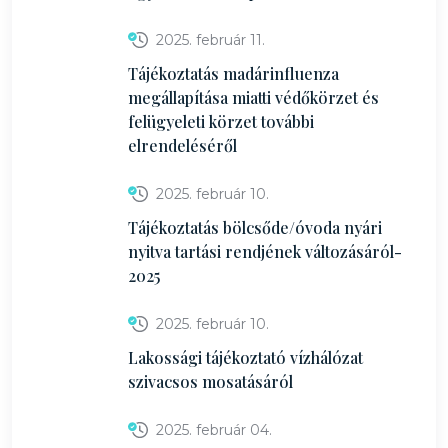
2025. február 11.
Tájékoztatás madárinfluenza
megállapítása miatti védőkörzet és
felügyeleti körzet további
elrendeléséről
2025. február 10.
Tájékoztatás bölcsőde/óvoda nyári
nyitva tartási rendjének változásáról-
2025
2025. február 10.
Lakossági tájékoztató vízhálózat
szivacsos mosatásáról
2025. február 04.