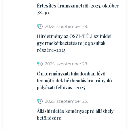
Értesítés áramszünetről-2025. október
28-30.
2025. szeptember 29.
Hirdetmény az ŐSZI-TÉLI szünidei
gyermekétkeztetésre jogosultak
részére-2025
2025. szeptember 29.
Önkormányzati tulajdonban lévő
termőföldek bérbeadására irányuló
pályázati felhívás- 2025
2025. szeptember 23.
Álláshirdetés kéményseprő álláshely
betöltésére