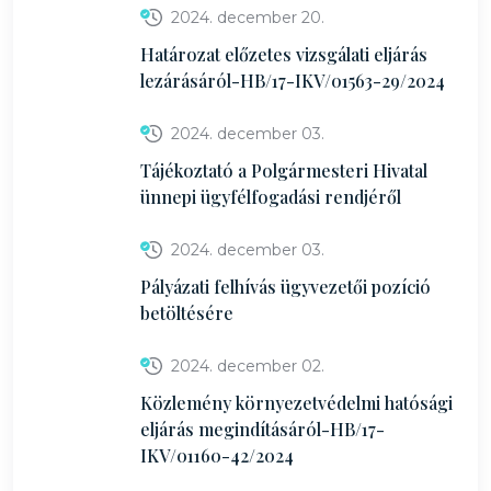
2024. december 20.
Határozat előzetes vizsgálati eljárás
lezárásáról-HB/17-IKV/01563-29/2024
2024. december 03.
Tájékoztató a Polgármesteri Hivatal
ünnepi ügyfélfogadási rendjéről
2024. december 03.
Pályázati felhívás ügyvezetői pozíció
betöltésére
2024. december 02.
Közlemény környezetvédelmi hatósági
eljárás megindításáról-HB/17-
IKV/01160-42/2024