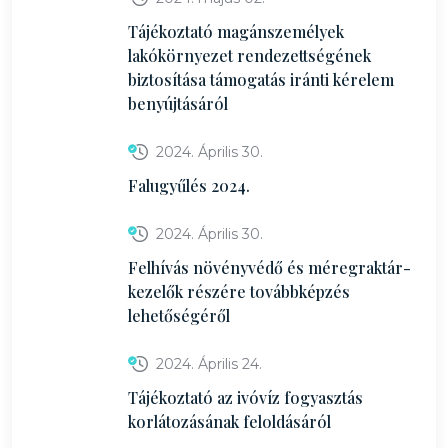
Tájékoztató magánszemélyek
lakókörnyezet rendezettségének
biztosítása támogatás iránti kérelem
benyújtásáról
2024. Április 30.
Falugyűlés 2024.
2024. Április 30.
Felhívás növényvédő és méregraktár-
kezelők részére továbbképzés
lehetőségéről
2024. Április 24.
Tájékoztató az ivóvíz fogyasztás
korlátozásának feloldásáról