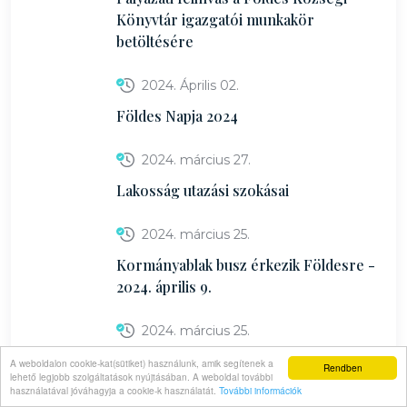
Könyvtár igazgatói munkakör
betöltésére
2024. Április 02.
Földes Napja 2024
2024. március 27.
Lakosság utazási szokásai
2024. március 25.
Kormányablak busz érkezik Földesre -
2024. április 9.
2024. március 25.
Választás - 2024. június 9.
A weboldalon cookie-kat(sütiket) használunk, amik segítenek a
Rendben
lehető legjobb szolgáltatások nyújtásában. A weboldal további
használatával jóváhagyja a cookie-k használatát.
További információk
2024. március 22.