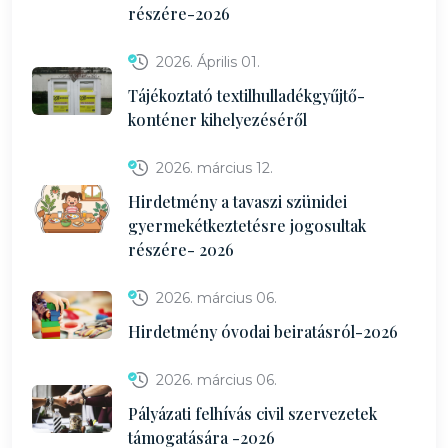
részére-2026
2026. Április 01.
Tájékoztató textilhulladékgyűjtő-
konténer kihelyezéséről
2026. március 12.
Hirdetmény a tavaszi szünidei
gyermekétkeztetésre jogosultak
részére- 2026
2026. március 06.
Hirdetmény óvodai beiratásról-2026
2026. március 06.
Pályázati felhívás civil szervezetek
támogatására -2026