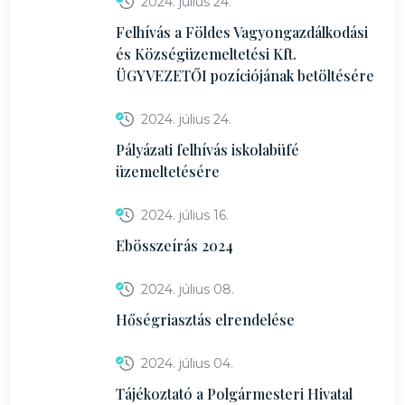
2024. július 24.
Felhívás a Földes Vagyongazdálkodási
és Községüzemeltetési Kft.
ÜGYVEZETŐI pozíciójának betöltésére
2024. július 24.
Pályázati felhívás iskolabüfé
üzemeltetésére
2024. július 16.
Ebösszeírás 2024
2024. július 08.
Hőségriasztás elrendelése
2024. július 04.
Tájékoztató a Polgármesteri Hivatal