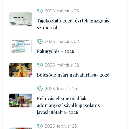
2026. március 03.
Tájékoztató 2026. évi téli igazgatási
szünetről
2026. március 02.
Falugyűlés - 2026
2026. március 02.
Bölcsőde nyári nyitvatartása- 2026
2026. február 24.
Felhívás elismerői díjak
adományozásával kapcsolatos
javaslattételre-2026
2026. február 23.