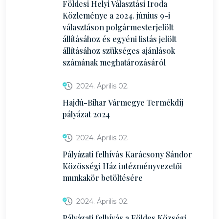
Földesi Helyi Választási Iroda
Közleménye a 2024. június 9-i
választáson polgármesterjelölt
állításához és egyéni listás jelölt
állításához szükséges ajánlások
számának meghatározásáról
2024. Április 02.
Hajdú-Bihar Vármegye Termékdíj
pályázat 2024
2024. Április 02.
Pályázati felhívás Karácsony Sándor
Közösségi Ház intézményvezetői
munkakör betöltésére
2024. Április 02.
Pályázati felhívás a Földes Községi