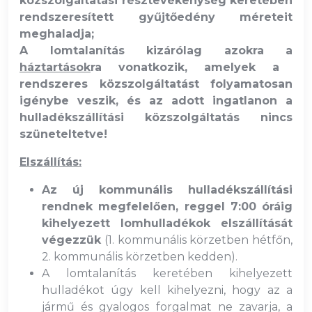
közszolgáltatási résztevékenység keretében
rendszeresített gyűjtőedény méreteit
meghaladja;
A lomtalanítás kizárólag azokra a
háztartások
ra vonatkozik, amelyek a
rendszeres közszolgáltatást folyamatosan
igénybe veszik, és az adott ingatlanon a
hulladékszállítási közszolgáltatás nincs
szüneteltetve!
Elszállítás:
Az új kommunális hulladékszállítási
rendnek megfelelően, reggel 7:00 óráig
kihelyezett lomhulladékok elszállítását
végezzük
(1. kommunális körzetben hétfőn,
2. kommunális körzetben kedden).
A lomtalanítás keretében kihelyezett
hulladékot úgy kell kihelyezni, hogy az a
jármű és gyalogos forgalmat ne zavarja, a