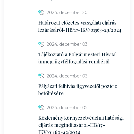
2024. december 20.
Határozat előzetes vizsgálati eljárás
lezárásáról-HB/17-IKV/01563-29/2024
2024. december 03.
Tájékoztató a Polgármesteri Hivatal
ünnepi ügyfélfogadási rendjéről
2024. december 03.
Pályázati felhívás ügyvezetői pozíció
betöltésére
2024. december 02.
Közlemény környezetvédelmi hatósági
eljárás megindításáról-HB/17-
IKV/01160-42/2024