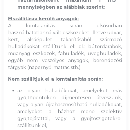
háztartásonként maximum 1 m3
mennyiségben az alábbiak szerint:
Elszállításra kerülő anyagok:
A lomtalanítás során elsősorban
használhatatlanná vált eszközöket, illetve udvar,
kert, alsóépület takarításából származó
hulladékokat szállítunk el: pl.: bútordarabok,
műanyag eszközök, fahulladék, üveghulladék,
egyéb nem veszélyes anyagok, berendezési
tárgyak (napernyő, matrac stb.).
Nem szállítjuk el a lomtalanítás során:
az olyan hulladékokat, amelyeket más
gyűjtőpontokon díjmentesen átveszünk,
vagy olyan újrahasznosítható hulladékokat,
amelyeket a házhoz menő szelektív
gyűjtőjárattal, vagy a gyűjtőszigetekről
szállítunk el,