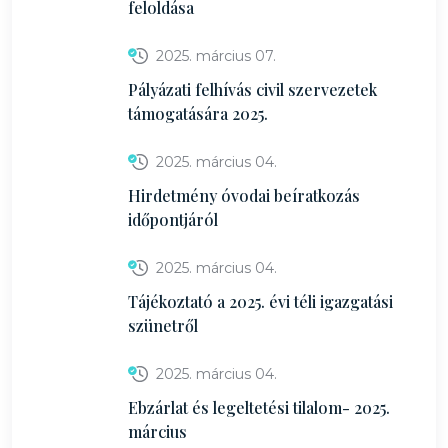
feloldása
2025. március 07.
Pályázati felhívás civil szervezetek
támogatására 2025.
2025. március 04.
Hirdetmény óvodai beíratkozás
időpontjáról
2025. március 04.
Tájékoztató a 2025. évi téli igazgatási
szünetről
2025. március 04.
Ebzárlat és legeltetési tilalom- 2025.
március