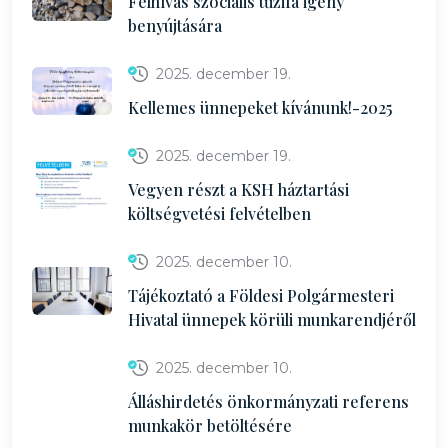
Felhívás szociális tűzifa igény
benyújtására
2025. december 19.
Kellemes ünnepeket kívánunk!-2025
2025. december 19.
Vegyen részt a KSH háztartási
költségvetési felvételben
2025. december 10.
Tájékoztató a Földesi Polgármesteri
Hivatal ünnepek körüli munkarendjéről
2025. december 10.
Álláshirdetés önkormányzati referens
munkakör betöltésére