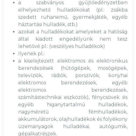
a szabványos gyűjtőedényzetben
elhelyezhető hulladékokat (pl.: zsákba
szedett ruhanemű, gyermekjáték, egyéb
háztartási hulladék, stb.)
azokat a hulladékokat amelyeket a hatóság
által kiadott engedélyünk nem tesz
lehetővé pl.: (veszélyes hulladékok)
Ilyenek pl.:
a kiselejtezett elektromos és elektronikus
berendezések (hűtőgépek, mosógépek,
televíziók, rádiók, porszívók, konyhai
elektromos berendezések, egyéb
elektromos berendezések,
számítástechnikai eszközök), fénycsövek és
egyéb higanytartalmú hulladékok,
nagyméretű fémhulladékok,
akkumulátorok, olajhulladékok és folyékony
üzemanyagok hulladékai, autógumik,
gépalkatrészek.