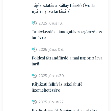
Tájékoztatás a Kállay László Óvoda
nyári nyitva tartásáról
2025. július 18.
Tanévkezdési támogatás 2025/2026-os
tanévre
2025. július 08.
Földesi Strandfürdő a mai napon zárva
tart!
2025. június 30.
Pályázati felhívás Iskolabüfé
üzemeltetésére
2025. június 27.
Köztisztviselők Napján a Hivatal zárva