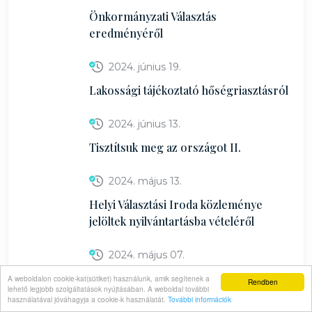
Önkormányzati Választás
eredményéről
2024. június 19.
Lakossági tájékoztató hőségriasztásról
2024. június 13.
Tisztítsuk meg az országot II.
2024. május 13.
Helyi Választási Iroda közleménye
jelöltek nyilvántartásba vételéről
2024. május 07.
Tájékoztató a településen áthaladó
A weboldalon cookie-kat(sütiket) használunk, amik segítenek a
Rendben
lehető legjobb szolgáltatások nyújtásában. A weboldal további
közúti forgalommal kapcsolatosan
használatával jóváhagyja a cookie-k használatát.
További információk