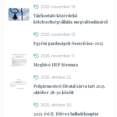
2025. november 19.
Tájékoztató közérdekű
kötelezettségvállalás megvalósulásáról
2025. november 13.
Egyéni gazdaságok összeírása-2025
2025. november 11.
Meghívó HEP fórumra
2025. október 22.
Polgármesteri Hivatal zárva tart 2025.
október 28-30 között
2025. október 20.
2025. évi II. féléves hulladéknaptár