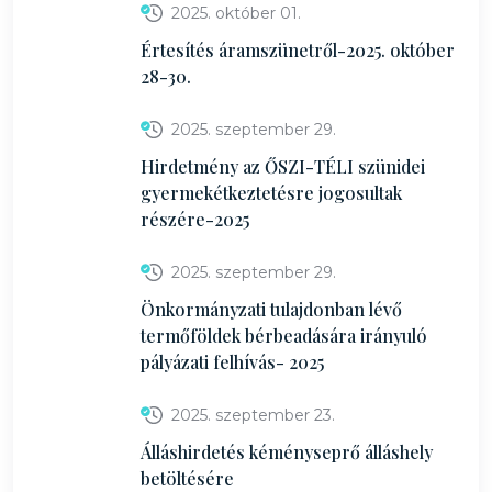
2025. október 01.
Értesítés áramszünetről-2025. október
28-30.
2025. szeptember 29.
Hirdetmény az ŐSZI-TÉLI szünidei
gyermekétkeztetésre jogosultak
részére-2025
2025. szeptember 29.
Önkormányzati tulajdonban lévő
termőföldek bérbeadására irányuló
pályázati felhívás- 2025
2025. szeptember 23.
Álláshirdetés kéményseprő álláshely
betöltésére