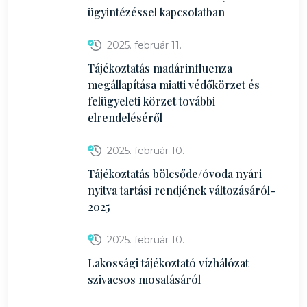
ügyintézéssel kapcsolatban
2025. február 11.
Tájékoztatás madárinfluenza
megállapítása miatti védőkörzet és
felügyeleti körzet további
elrendeléséről
2025. február 10.
Tájékoztatás bölcsőde/óvoda nyári
nyitva tartási rendjének változásáról-
2025
2025. február 10.
Lakossági tájékoztató vízhálózat
szivacsos mosatásáról