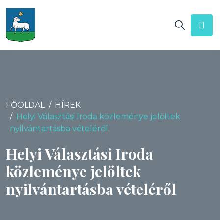
FŐOLDAL
HÍREK
Helyi Választási Iroda közleménye jelöltek
nyilvántartásba vételéről
Helyi Választási Iroda
közleménye jelöltek
nyilvántartásba vételéről