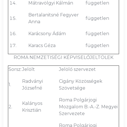
Mátravölgyi Kálmán
független
Bertalanitsné Fegyver
független
Anna
Karácsony Ádám
független
Karacs Géza
független
ROMA NEMZETISÉGI KÉPVISELŐJELTÖLEK
Sorsz:
Jelölt
Jelölő szervezet
Radványi
Cigány Közösségek
1.
Józsefné
Szövetsége
Roma Polgárjogi
Kalányos
2.
Mozgalom B.-A.-Z. Megyei
Krisztián
Szervezete
Roma Polgárjogi