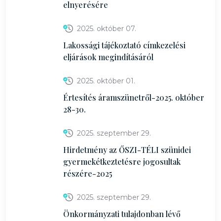
elnyerésére
2025. október 07.
Lakossági tájékoztató címkezelési
eljárások megindításáról
2025. október 01.
Értesítés áramszünetről-2025. október
28-30.
2025. szeptember 29.
Hirdetmény az ŐSZI-TÉLI szünidei
gyermekétkeztetésre jogosultak
részére-2025
2025. szeptember 29.
Önkormányzati tulajdonban lévő