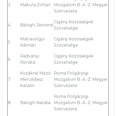
3.
Makula Zoltán
Mozgalom B.-A.-Z. Megyei
Szervezete
Cigány Közösségek
4.
Balogh Jánosné
Szövetsége
Mátravölgyi
Cigány Közösségek
5.
Kálmán
Szövetsége
Radványi
Cigány Közösségek
6.
Renáta
Szövetsége
Kozákné Mező
Roma Polgárjogi
7.
Mercédesz
Mozgalom B.-A.-Z. Megyei
Katalin
Szervezete
Roma Polgárjogi
8.
Balogh Natália
Mozgalom B.-A.-Z. Megyei
Szervezete