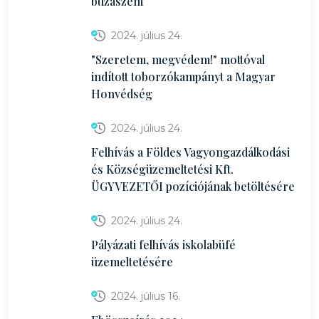
búzaszem
2024. július 24.
"Szeretem, megvédem!" mottóval
indított toborzókampányt a Magyar
Honvédség
2024. július 24.
Felhívás a Földes Vagyongazdálkodási
és Községüzemeltetési Kft.
ÜGYVEZETŐI pozíciójának betöltésére
2024. július 24.
Pályázati felhívás iskolabüfé
üzemeltetésére
2024. július 16.