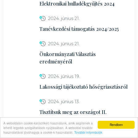
Elektronikai hulladékgyűjtés 2024
2024. június 21.
Tanévkezdési támogatás 2024/2025
2024. június 21.
Önkormányzati Választás
eredményéről
2024. június 19.
Lakossági tájékoztató hőségriasztásról
2024. június 13.
Tisztítsuk meg az országot II.
A weboldalon cookie-kat(sütiket) használunk, amik segítenek a
Rendben
2024. május 13.
lehető legjobb szolgáltatások nyújtásában. A weboldal további
használatával jóváhagyja a cookie-k használatát.
További információk
Helyi Választási Iroda közleménye