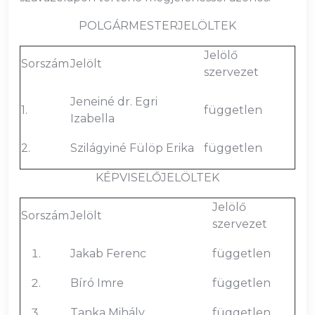
POLGÁRMESTERJELÖLTEK
Jelölő
Sorszám
Jelölt
szervezet
Jeneiné dr. Egri
1.
független
Izabella
2.
Szilágyiné Fülöp Erika
független
KÉPVISELŐJELÖLTEK
Jelölő
Sorszám
Jelölt
szervezet
Jakab Ferenc
független
Bíró Imre
független
Tanka Mihály
független