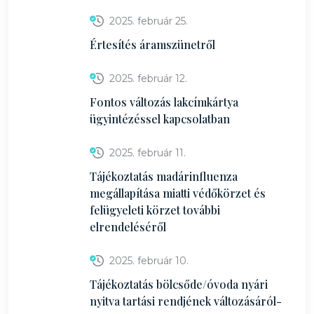
2025. február 25.
Értesítés áramszünetről
2025. február 12.
Fontos változás lakcímkártya
ügyintézéssel kapcsolatban
2025. február 11.
Tájékoztatás madárinfluenza
megállapítása miatti védőkörzet és
felügyeleti körzet további
elrendeléséről
2025. február 10.
Tájékoztatás bölcsőde/óvoda nyári
nyitva tartási rendjének változásáról-