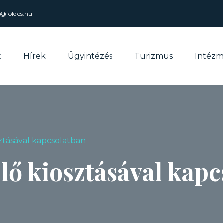
l@foldes.hu
t
Hírek
Ügyintézés
Turizmus
Intéz
ztásával kapcsolatban
lő kiosztásával kap