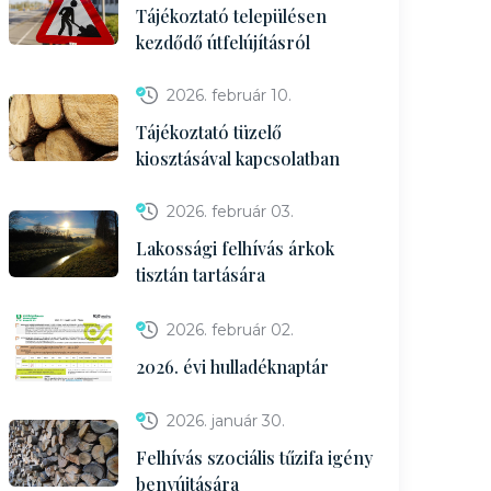
Tájékoztató településen
kezdődő útfelújításról
2026. február 10.
Tájékoztató tüzelő
kiosztásával kapcsolatban
2026. február 03.
Lakossági felhívás árkok
tisztán tartására
2026. február 02.
2026. évi hulladéknaptár
2026. január 30.
Felhívás szociális tűzifa igény
benyújtására