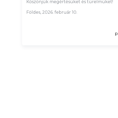
Köszönjük megértésüket és türelmüket!
Földes, 2026. február 10.
polgármes