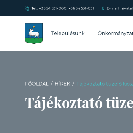
Tel.:
+36 54 531-000
,
+36 54 531-031
E-mail: hivata
Településünk
Önkormányza
FŐOLDAL
HÍREK
Tájékoztató tüzelő kios
Tájékoztató tüze