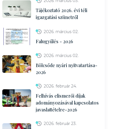
2026. március 03.
Tájékoztató 2026. évi téli
igazgatási szünetről
2026. március 02.
Falugyűlés - 2026
2026. március 02.
Bölcsőde nyári nyitvatartása-
2026
2026. február 24.
Felhívás elismerői díjak
adományozásával kapcsolatos
javaslattételre-2026
2026. február 23.