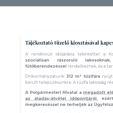
Tájékoztató tüzelő kiosztásával kap
A rendkívüli időjárásra tekintettel a 
szociálisan rászoruló lakosoknak
fűtőberendezéssel
rendelkeznek, és a tar
Önkormányzatunk
312 m³ tűzifára
nyújt
került településünkre. A tűzifa lakosság rés
A Polgármesteri Hivatal a
megadott elé
az átadás-átvétel időpontjáról,
ezért
megkereséssel ne terheljék az Ügyfélsz