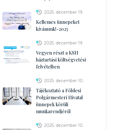
2025. december 19.
Kellemes ünnepeket
kívánunk!-2025
2025. december 19.
Vegyen részt a KSH
háztartási költségvetési
felvételben
2025. december 10.
Tájékoztató a Földesi
Polgármesteri Hivatal
ünnepek körüli
munkarendjéről
2025. december 10.