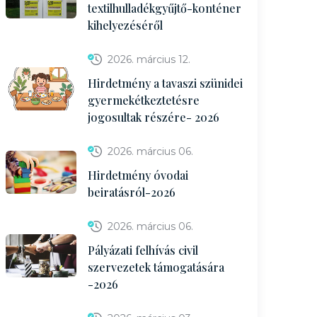
textilhulladékgyűjtő-konténer
kihelyezéséről
2026. március 12.
Hirdetmény a tavaszi szünidei
gyermekétkeztetésre
jogosultak részére- 2026
2026. március 06.
Hirdetmény óvodai
beiratásról-2026
2026. március 06.
Pályázati felhívás civil
szervezetek támogatására
-2026