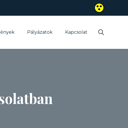
mények
Pályázatok
Kapcsolat
csolatban