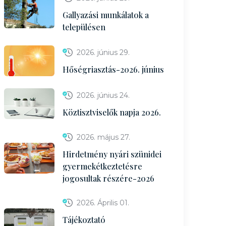
Gallyazási munkálatok a
településen
2026. június 29.
Hőségriasztás-2026. június
2026. június 24.
Köztisztviselők napja 2026.
2026. május 27.
Hirdetmény nyári szünidei
gyermekétkeztetésre
jogosultak részére-2026
2026. Április 01.
Tájékoztató