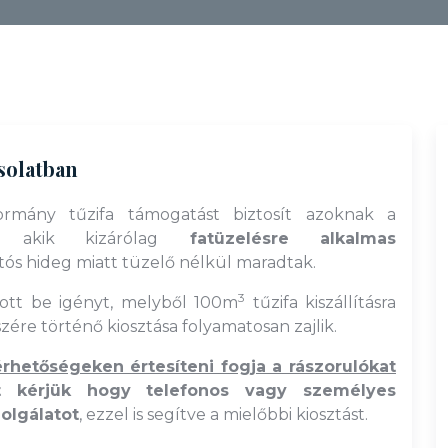
csolatban
Kormány tűzifa támogatást biztosít azoknak a
,
akik kizárólag
fatüzelésre alkalmas
tós hideg miatt tüzelő nélkül maradtak.
3
ott be igényt, melyből 100m
tűzifa kiszállításra
zére történő kiosztása folyamatosan zajlik.
rhetőségeken értesíteni fogja a rászorulókat
 kérjük hogy
telefonos vagy személyes
olgálatot
, ezzel is segítve a mielőbbi kiosztást.