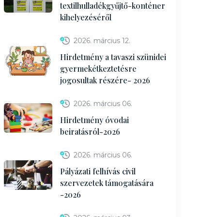
textilhulladékgyűjtő-konténer
kihelyezéséről
2026. március 12.
Hirdetmény a tavaszi szünidei
gyermekétkeztetésre
jogosultak részére- 2026
2026. március 06.
Hirdetmény óvodai
beiratásról-2026
2026. március 06.
Pályázati felhívás civil
szervezetek támogatására
-2026