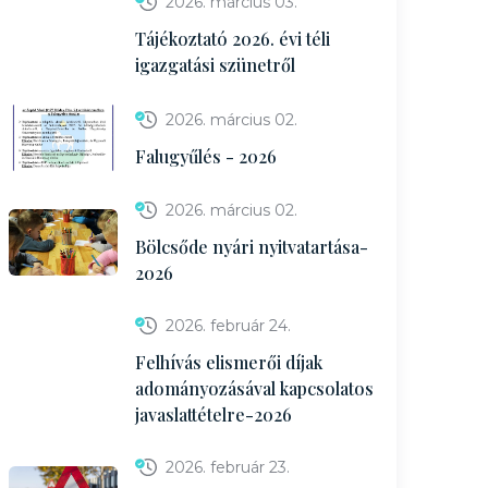
2026. március 03.
Tájékoztató 2026. évi téli
igazgatási szünetről
2026. március 02.
Falugyűlés - 2026
2026. március 02.
Bölcsőde nyári nyitvatartása-
2026
2026. február 24.
Felhívás elismerői díjak
adományozásával kapcsolatos
javaslattételre-2026
2026. február 23.