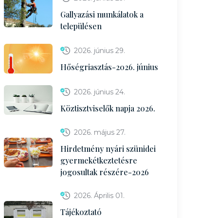
Gallyazási munkálatok a
településen
2026. június 29.
Hőségriasztás-2026. június
2026. június 24.
Köztisztviselők napja 2026.
2026. május 27.
Hirdetmény nyári szünidei
gyermekétkeztetésre
jogosultak részére-2026
2026. Április 01.
Tájékoztató