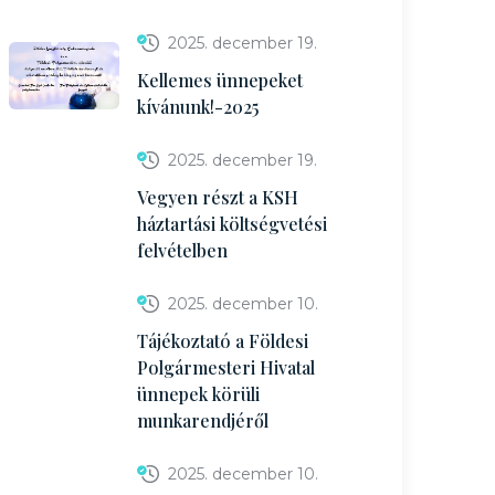
2025. december 19.
Kellemes ünnepeket
kívánunk!-2025
2025. december 19.
Vegyen részt a KSH
háztartási költségvetési
felvételben
2025. december 10.
Tájékoztató a Földesi
Polgármesteri Hivatal
ünnepek körüli
munkarendjéről
2025. december 10.