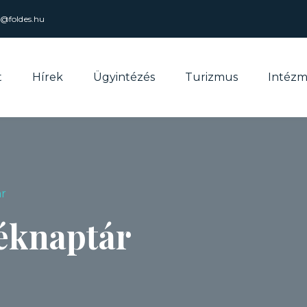
l@foldes.hu
t
Hírek
Ügyintézés
Turizmus
Intéz
ár
déknaptár