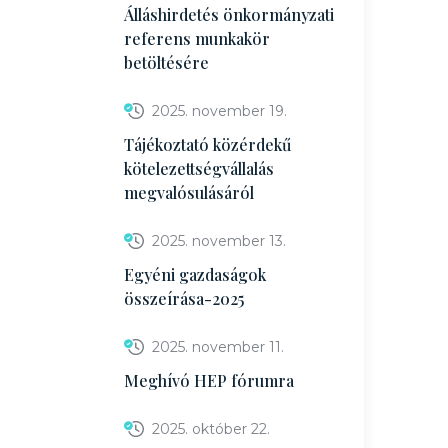
Álláshirdetés önkormányzati
referens munkakör
betöltésére
2025. november 19.
Tájékoztató közérdekű
kötelezettségvállalás
megvalósulásáról
2025. november 13.
Egyéni gazdaságok
összeírása-2025
2025. november 11.
Meghívó HEP fórumra
2025. október 22.