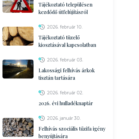
Tájékoztató településen
kezdődő útfelújításról
2026. február 10.
Tájékoztató tüzelő
kiosztásával kapcsolatban
2026. február 03.
Lakossági felhívás árkok
tisztán tartására
2026. február 02.
2026. évi hulladéknaptár
2026. január 30.
Felhívás szociális tűzifa igény
benyújtására