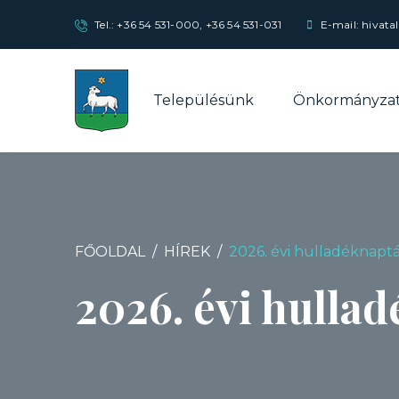
Tel.:
+36 54 531-000
,
+36 54 531-031
E-mail: hivata
Településünk
Önkormányza
FŐOLDAL
HÍREK
2026. évi hulladéknapt
2026. évi hulla