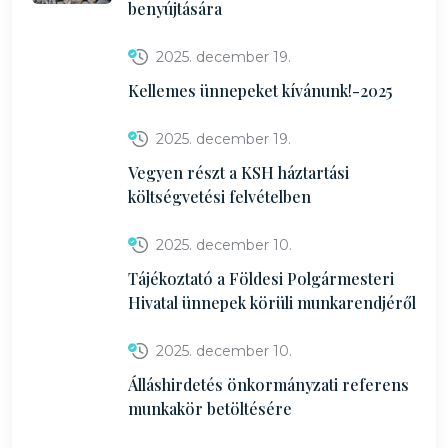
benyújtására
2025. december 19.
Kellemes ünnepeket kívánunk!-2025
2025. december 19.
Vegyen részt a KSH háztartási
költségvetési felvételben
2025. december 10.
Tájékoztató a Földesi Polgármesteri
Hivatal ünnepek körüli munkarendjéről
2025. december 10.
Álláshirdetés önkormányzati referens
munkakör betöltésére