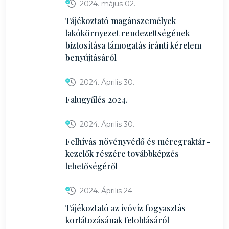
2024. május 02.
Tájékoztató magánszemélyek
lakókörnyezet rendezettségének
biztosítása támogatás iránti kérelem
benyújtásáról
2024. Április 30.
Falugyűlés 2024.
2024. Április 30.
Felhívás növényvédő és méregraktár-
kezelők részére továbbképzés
lehetőségéről
2024. Április 24.
Tájékoztató az ivóvíz fogyasztás
korlátozásának feloldásáról