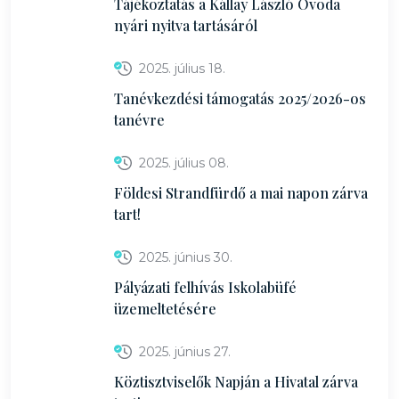
Tájékoztatás a Kállay László Óvoda
nyári nyitva tartásáról
2025. július 18.
Tanévkezdési támogatás 2025/2026-os
tanévre
2025. július 08.
Földesi Strandfürdő a mai napon zárva
tart!
2025. június 30.
Pályázati felhívás Iskolabüfé
üzemeltetésére
2025. június 27.
Köztisztviselők Napján a Hivatal zárva