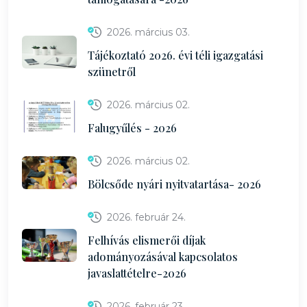
2026. március 03.
Tájékoztató 2026. évi téli igazgatási
szünetről
2026. március 02.
Falugyűlés - 2026
2026. március 02.
Bölcsőde nyári nyitvatartása- 2026
2026. február 24.
Felhívás elismerői díjak
adományozásával kapcsolatos
javaslattételre-2026
2026. február 23.