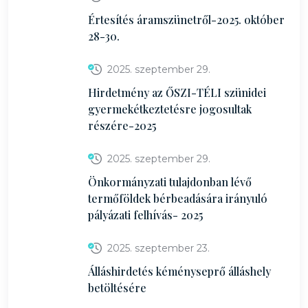
Értesítés áramszünetről-2025. október
28-30.
2025. szeptember 29.
Hirdetmény az ŐSZI-TÉLI szünidei
gyermekétkeztetésre jogosultak
részére-2025
2025. szeptember 29.
Önkormányzati tulajdonban lévő
termőföldek bérbeadására irányuló
pályázati felhívás- 2025
2025. szeptember 23.
Álláshirdetés kéményseprő álláshely
betöltésére