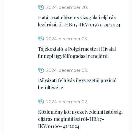
2024. december 20.
Határozat előzetes vizsgálati eljárás
lezárásáról-HB/17-IKV/01563-29/2024
2024. december 03.
Tájékoztató a Polgármesteri Hivatal
ünnepi ügyfélfogadási rendjéről
2024. december 03.
Pályázati felhívás ügyvezetői pozíció
betöltésére
2024. december 02.
Közlemény környezetvédelmi hatósági
eljárás megindításáról-HB/17-
IKV/01160-42/2024