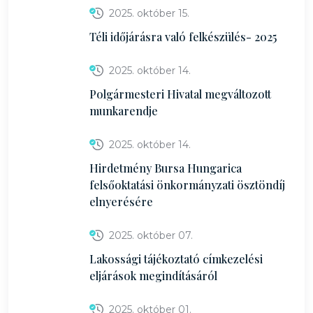
2025. október 15.
Téli időjárásra való felkészülés- 2025
2025. október 14.
Polgármesteri Hivatal megváltozott
munkarendje
2025. október 14.
Hirdetmény Bursa Hungarica
felsőoktatási önkormányzati ösztöndíj
elnyerésére
2025. október 07.
Lakossági tájékoztató címkezelési
eljárások megindításáról
2025. október 01.