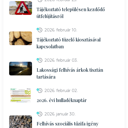
Tájékoztató településen kezdődő
útfelújításról
2026. február 10.
Tájékoztató tüzelő kiosztásával
kapcsolatban
2026. február 03.
Lakossági felhívás árkok tisztán
tartására
2026. február 02.
2026. évi hulladéknaptár
2026. január 30.
Felhívás szociális tűzifa igény