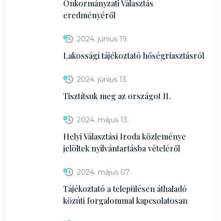
Önkormányzati Választás
eredményéről
2024. június 19.
Lakossági tájékoztató hőségriasztásról
2024. június 13.
Tisztítsuk meg az országot II.
2024. május 13.
Helyi Választási Iroda közleménye
jelöltek nyilvántartásba vételéről
2024. május 07.
Tájékoztató a településen áthaladó
közúti forgalommal kapcsolatosan