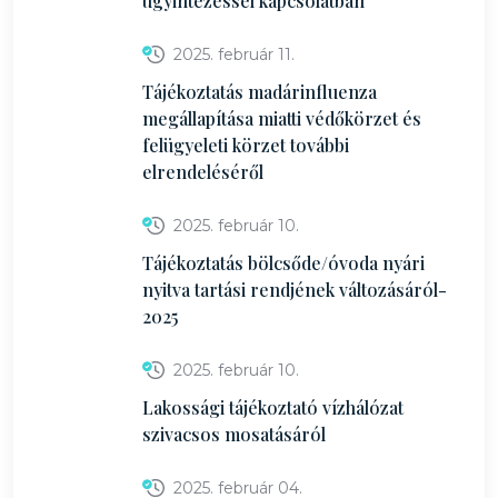
ügyintézéssel kapcsolatban
2025. február 11.
Tájékoztatás madárinfluenza
megállapítása miatti védőkörzet és
felügyeleti körzet további
elrendeléséről
2025. február 10.
Tájékoztatás bölcsőde/óvoda nyári
nyitva tartási rendjének változásáról-
2025
2025. február 10.
Lakossági tájékoztató vízhálózat
szivacsos mosatásáról
2025. február 04.