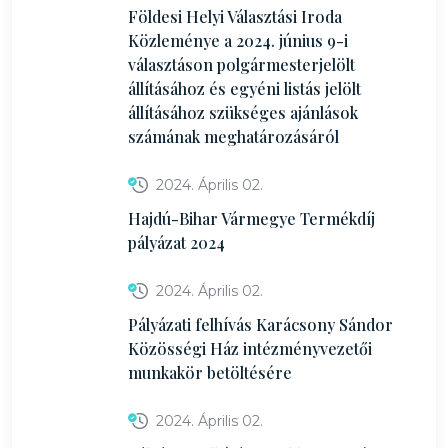
Földesi Helyi Választási Iroda
Közleménye a 2024. június 9-i
választáson polgármesterjelölt
állításához és egyéni listás jelölt
állításához szükséges ajánlások
számának meghatározásáról
2024. Április 02.
Hajdú-Bihar Vármegye Termékdíj
pályázat 2024
2024. Április 02.
Pályázati felhívás Karácsony Sándor
Közösségi Ház intézményvezetői
munkakör betöltésére
2024. Április 02.