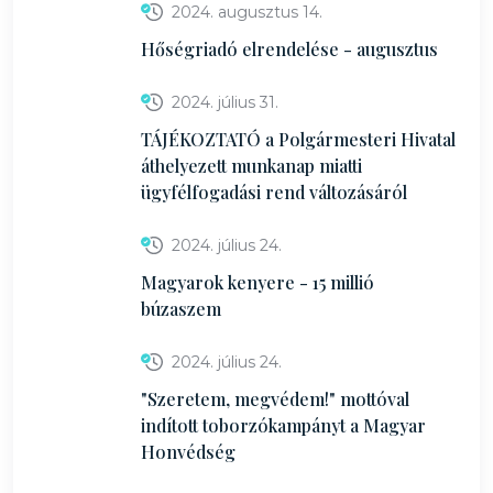
2024. augusztus 14.
Hőségriadó elrendelése - augusztus
2024. július 31.
TÁJÉKOZTATÓ a Polgármesteri Hivatal
áthelyezett munkanap miatti
ügyfélfogadási rend változásáról
2024. július 24.
Magyarok kenyere - 15 millió
búzaszem
2024. július 24.
"Szeretem, megvédem!" mottóval
indított toborzókampányt a Magyar
Honvédség