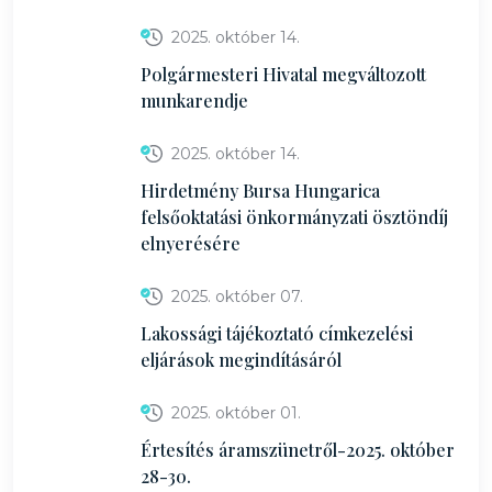
2025. október 14.
Polgármesteri Hivatal megváltozott
munkarendje
2025. október 14.
Hirdetmény Bursa Hungarica
felsőoktatási önkormányzati ösztöndíj
elnyerésére
2025. október 07.
Lakossági tájékoztató címkezelési
eljárások megindításáról
2025. október 01.
Értesítés áramszünetről-2025. október
28-30.