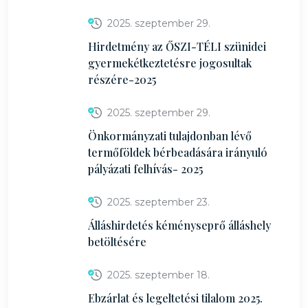
2025. szeptember 29.
Hirdetmény az ŐSZI-TÉLI szünidei
gyermekétkeztetésre jogosultak
részére-2025
2025. szeptember 29.
Önkormányzati tulajdonban lévő
termőföldek bérbeadására irányuló
pályázati felhívás- 2025
2025. szeptember 23.
Álláshirdetés kéményseprő álláshely
betöltésére
2025. szeptember 18.
Ebzárlat és legeltetési tilalom 2025.