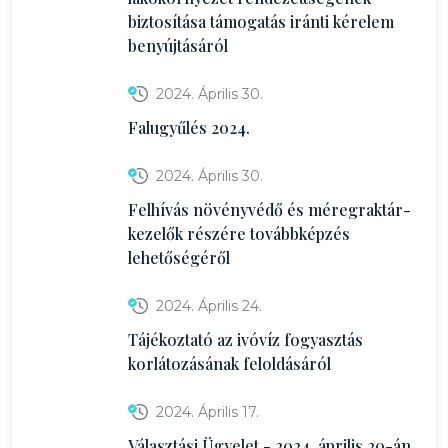
biztosítása támogatás iránti kérelem
benyújtásáról
2024. Április 30.
Falugyűlés 2024.
2024. Április 30.
Felhívás növényvédő és méregraktár-
kezelők részére továbbképzés
lehetőségéről
2024. Április 24.
Tájékoztató az ivóvíz fogyasztás
korlátozásának feloldásáról
2024. Április 17.
Választási Ügyelet - 2024. április 20-án