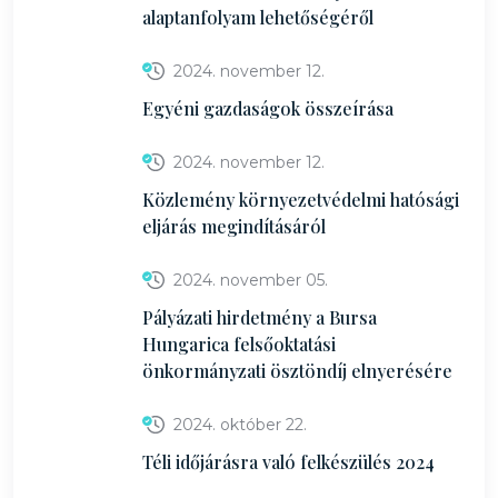
alaptanfolyam lehetőségéről
2024. november 12.
Egyéni gazdaságok összeírása
2024. november 12.
Közlemény környezetvédelmi hatósági
eljárás megindításáról
2024. november 05.
Pályázati hirdetmény a Bursa
Hungarica felsőoktatási
önkormányzati ösztöndíj elnyerésére
2024. október 22.
Téli időjárásra való felkészülés 2024