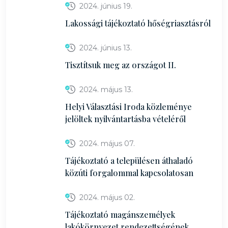
2024. június 19.
Lakossági tájékoztató hőségriasztásról
2024. június 13.
Tisztítsuk meg az országot II.
2024. május 13.
Helyi Választási Iroda közleménye
jelöltek nyilvántartásba vételéről
2024. május 07.
Tájékoztató a településen áthaladó
közúti forgalommal kapcsolatosan
2024. május 02.
Tájékoztató magánszemélyek
lakókörnyezet rendezettségének