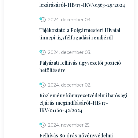
lezárásáról-HB/17-IKV/01563-29/2024
2024. december 03.
Tájékoztató a Polgármesteri Hivatal
ünnepi ügyfélfogadási rendjéről
2024. december 03.
Pályázati felhívás ügyvezetői pozíció
betöltésére
2024. december 02.
Közlemény környezetvédelmi hatósági
eljárás megindításáról-HB/17-
IKV/01160-42/2024
2024. november 25.
Felhívás 80 órás növényvédelmi