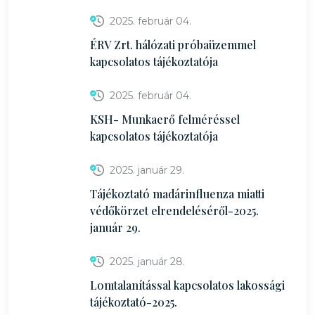
2025. február 04.
ÉRV Zrt. hálózati próbaüzemmel
kapcsolatos tájékoztatója
2025. február 04.
KSH- Munkaerő felméréssel
kapcsolatos tájékoztatója
2025. január 29.
Tájékoztató madárinfluenza miatti
védőkörzet elrendeléséről-2025.
január 29.
2025. január 28.
Lomtalanítással kapcsolatos lakossági
tájékoztató-2025.