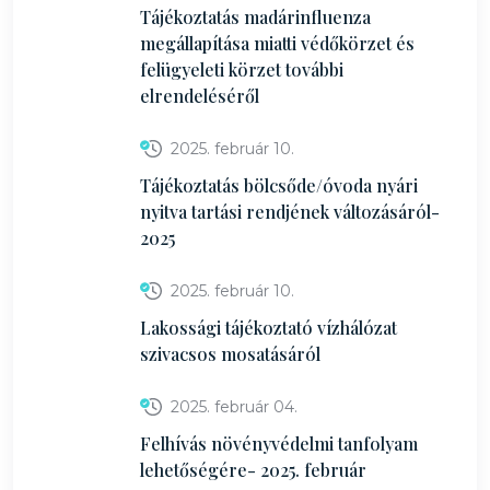
Tájékoztatás madárinfluenza
megállapítása miatti védőkörzet és
felügyeleti körzet további
elrendeléséről
2025. február 10.
Tájékoztatás bölcsőde/óvoda nyári
nyitva tartási rendjének változásáról-
2025
2025. február 10.
Lakossági tájékoztató vízhálózat
szivacsos mosatásáról
2025. február 04.
Felhívás növényvédelmi tanfolyam
lehetőségére- 2025. február