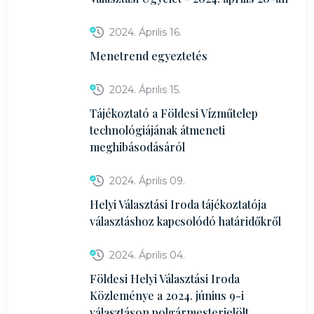
2024. Április 16.
Menetrend egyeztetés
2024. Április 15.
Tájékoztató a Földesi Vízműtelep
technológiájának átmeneti
meghibásodásáról
2024. Április 09.
Helyi Választási Iroda tájékoztatója
választáshoz kapcsolódó határidőkről
2024. Április 04.
Földesi Helyi Választási Iroda
Közleménye a 2024. június 9-i
választáson polgármesterjelölt