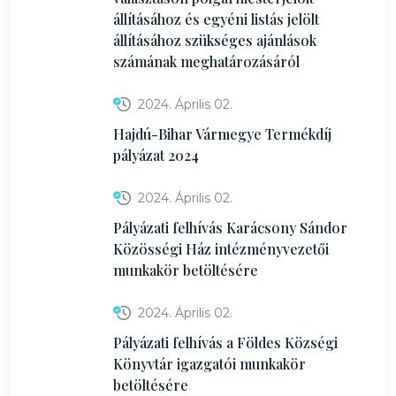
állításához és egyéni listás jelölt
állításához szükséges ajánlások
számának meghatározásáról
2024. Április 02.
Hajdú-Bihar Vármegye Termékdíj
pályázat 2024
2024. Április 02.
Pályázati felhívás Karácsony Sándor
Közösségi Ház intézményvezetői
munkakör betöltésére
2024. Április 02.
Pályázati felhívás a Földes Községi
Könyvtár igazgatói munkakör
betöltésére