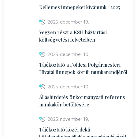
Kellemes ünnepeket kívánunk!-2025
2025. december 19.
Vegyen részt a KSH háztartási
költségvetési felvételben
2025. december 10.
Tájékoztató a Földesi Polgármesteri
Hivatal ünnepek körüli munkarendjéről
2025. december 10.
Álláshirdetés önkormányzati referens
munkakör betöltésére
2025. november 19.
Tájékoztató közérdekű
kötelezettségvállalás megvalósulásáról