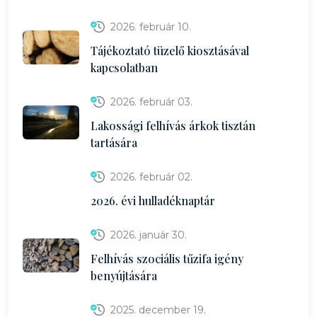
2026. február 10.
Tájékoztató tüzelő kiosztásával
kapcsolatban
2026. február 03.
Lakossági felhívás árkok tisztán
tartására
2026. február 02.
2026. évi hulladéknaptár
2026. január 30.
Felhívás szociális tűzifa igény
benyújtására
2025. december 19.