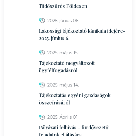
Tüdőszűrés Földesen
2025. június 06.
Lakossági tájékoztató kánikula idejére-
2025. június 6.
2025. május 15.
Tájékoztató megváltozott
ügyfélfogadásról
2025. május 14.
Tájékoztatás egyéni gazdaságok
összeírásáról
2025. Április 01.
Pályázati felhívás - fürdővezetői
feladatok ellátására