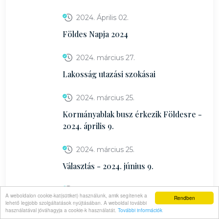
2024. Április 02.
Földes Napja 2024
2024. március 27.
Lakosság utazási szokásai
2024. március 25.
Kormányablak busz érkezik Földesre -
2024. április 9.
2024. március 25.
Választás - 2024. június 9.
2024. március 22.
A weboldalon cookie-kat(sütiket) használunk, amik segítenek a
Rendben
lehető legjobb szolgáltatások nyújtásában. A weboldal további
Húsvétoló a Bihari Síkon
használatával jóváhagyja a cookie-k használatát.
További információk