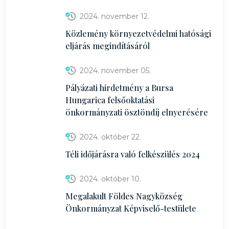
2024. november 12.
Közlemény környezetvédelmi hatósági
eljárás megindításáról
2024. november 05.
Pályázati hirdetmény a Bursa
Hungarica felsőoktatási
önkormányzati ösztöndíj elnyerésére
2024. október 22.
Téli időjárásra való felkészülés 2024
2024. október 10.
Megalakult Földes Nagyközség
Önkormányzat Képviselő-testülete