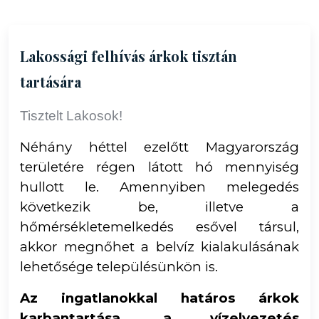
Lakossági felhívás árkok tisztán
tartására
Tisztelt Lakosok!
Néhány héttel ezelőtt Magyarország
területére régen látott hó mennyiség
hullott le. Amennyiben melegedés
következik be, illetve a
hőmérsékletemelkedés esővel társul,
akkor megnőhet a belvíz kialakulásának
lehetősége településünkön is.
Az ingatlanokkal határos árkok
karbantartása, a vízelvezetés