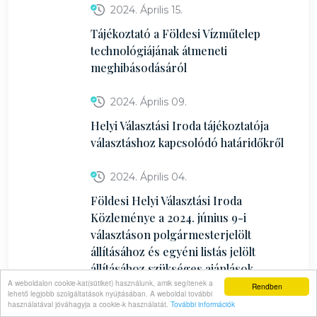
2024. Április 15.
Tájékoztató a Földesi Vízműtelep
technológiájának átmeneti
meghibásodásáról
2024. Április 09.
Helyi Választási Iroda tájékoztatója
választáshoz kapcsolódó határidőkről
2024. Április 04.
Földesi Helyi Választási Iroda
Közleménye a 2024. június 9-i
választáson polgármesterjelölt
állításához és egyéni listás jelölt
állításához szükséges ajánlások
A weboldalon cookie-kat(sütiket) használunk, amik segítenek a
számának meghatározásáról
Rendben
lehető legjobb szolgáltatások nyújtásában. A weboldal további
használatával jóváhagyja a cookie-k használatát.
További információk