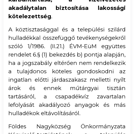
akadálytalan biztosítása lakossági
kötelezettség
.
A köztisztasággal és a települési szilárd
hulladékkal összefüggő tevékenységekről
szóló 1/1986. (II.21.) ÉVM-EüM együttes
rendelet 6.§ (1) bekezdés b) pontja alapján,
ha a jogszabály eltérően nem rendelkezik
a tulajdonos köteles gondoskodni az
ingatlan előtti járdaszakasz melletti nyílt
árok és ennek műtárgyai tisztán
tartásáról, a csapadékvíz zavartalan
lefolyását akadályozó anyagok és más
hulladékok eltávolításáról.
Földes Nagyközség Önkormányzata