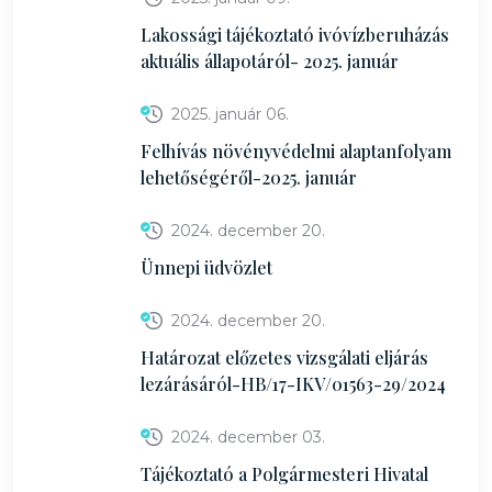
Lakossági tájékoztató ivóvízberuházás
aktuális állapotáról- 2025. január
2025. január 06.
Felhívás növényvédelmi alaptanfolyam
lehetőségéről-2025. január
2024. december 20.
Ünnepi üdvözlet
2024. december 20.
Határozat előzetes vizsgálati eljárás
lezárásáról-HB/17-IKV/01563-29/2024
2024. december 03.
Tájékoztató a Polgármesteri Hivatal