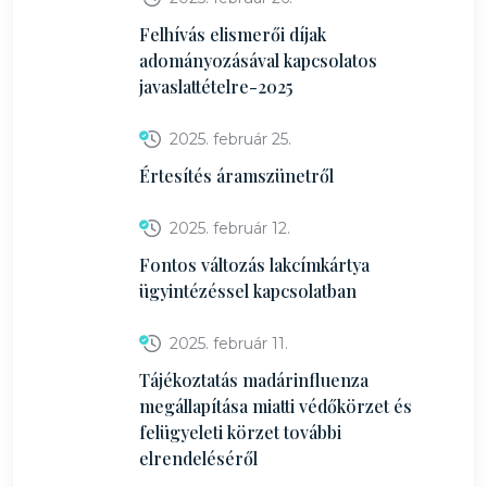
Felhívás elismerői díjak
adományozásával kapcsolatos
javaslattételre-2025
2025. február 25.
Értesítés áramszünetről
2025. február 12.
Fontos változás lakcímkártya
ügyintézéssel kapcsolatban
2025. február 11.
Tájékoztatás madárinfluenza
megállapítása miatti védőkörzet és
felügyeleti körzet további
elrendeléséről