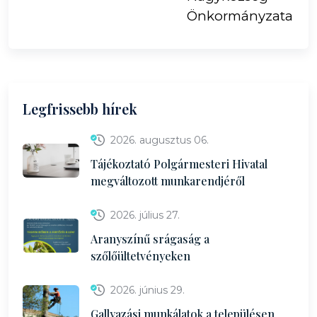
Önkormányzata
Legfrissebb hírek
2026. augusztus 06.
Tájékoztató Polgármesteri Hivatal
megváltozott munkarendjéről
2026. július 27.
Aranyszínű srágaság a
szőlőültetvényeken
2026. június 29.
Gallyazási munkálatok a településen