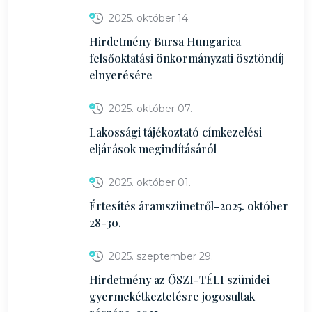
2025. október 14.
Hirdetmény Bursa Hungarica
felsőoktatási önkormányzati ösztöndíj
elnyerésére
2025. október 07.
Lakossági tájékoztató címkezelési
eljárások megindításáról
2025. október 01.
Értesítés áramszünetről-2025. október
28-30.
2025. szeptember 29.
Hirdetmény az ŐSZI-TÉLI szünidei
gyermekétkeztetésre jogosultak