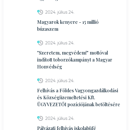
2024. július 24.
Magyarok kenyere - 15 millió
búzaszem
2024. július 24.
"Szeretem, megvédem!" mottóval
indított toborzókampányt a Magyar
Honvédség
2024. július 24.
Felhívás a Földes Vagyongazdálkodási
és Községüzemeltetési Kft.
ÜGYVEZETŐI pozíciójának betöltésére
2024. július 24.
Pályázati felhívás iskolabüfé