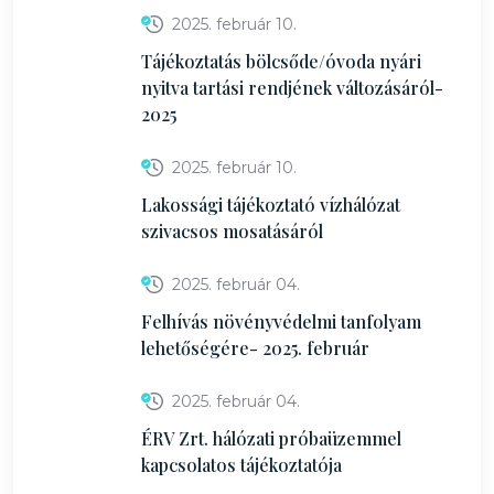
2025. február 10.
Tájékoztatás bölcsőde/óvoda nyári
nyitva tartási rendjének változásáról-
2025
2025. február 10.
Lakossági tájékoztató vízhálózat
szivacsos mosatásáról
2025. február 04.
Felhívás növényvédelmi tanfolyam
lehetőségére- 2025. február
2025. február 04.
ÉRV Zrt. hálózati próbaüzemmel
kapcsolatos tájékoztatója