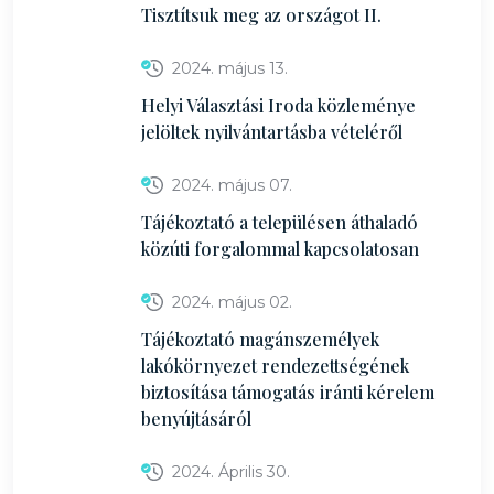
Tisztítsuk meg az országot II.
2024. május 13.
Helyi Választási Iroda közleménye
jelöltek nyilvántartásba vételéről
2024. május 07.
Tájékoztató a településen áthaladó
közúti forgalommal kapcsolatosan
2024. május 02.
Tájékoztató magánszemélyek
lakókörnyezet rendezettségének
biztosítása támogatás iránti kérelem
benyújtásáról
2024. Április 30.