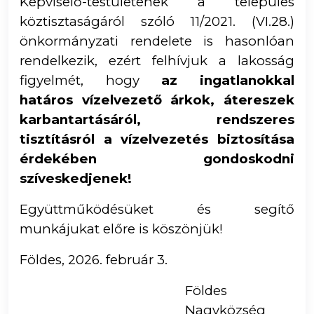
Képviselő-testületének
a település
köztisztaságáról szóló 11/2021. (VI.28.)
önkormányzati rendelete is hasonlóan
rendelkezik, ezért felhívjuk a lakosság
figyelmét, hogy
az ingatlanokkal
határos vízelvezető árkok, átereszek
karbantartásáról, rendszeres
tisztításról a vízelvezetés biztosítása
érdekében gondoskodni
szíveskedjenek!
Együttműködésüket és segítő
munkájukat előre is köszönjük!
Földes, 2026. február 3.
Földes
Nagyközség