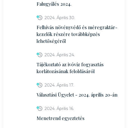
Falugyűlés 2024.
2024. Április 30.
Felhívás növényvédő és méregraktár-
kezelők részére továbbképzés
lehetőségéről
2024. Április 24.
Tájékoztató az ivóvíz fogyasztás
korlátozásának feloldásáról
2024. Április 17.
Választási Ügyelet - 2024. április 20-án
2024. Április 16.
Menetrend egyeztetés