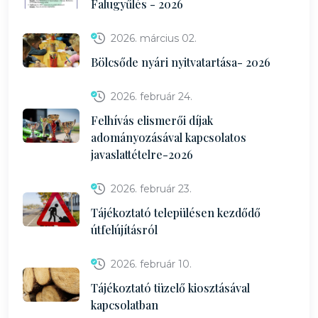
Falugyűlés - 2026
2026. március 02.
Bölcsőde nyári nyitvatartása- 2026
2026. február 24.
Felhívás elismerői díjak
adományozásával kapcsolatos
javaslattételre-2026
2026. február 23.
Tájékoztató településen kezdődő
útfelújításról
2026. február 10.
Tájékoztató tüzelő kiosztásával
kapcsolatban