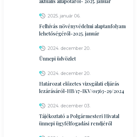
aktuális állapotáról- 2025. január
2025. január 06.
Felhívás növényvédelmi alaptanfolyam
lehetőségéről-2025. január
2024. december 20.
Ünnepi üdvözlet
2024. december 20.
Határozat előzetes vizsgálati eljárás
lezárásáról-HB/17-IKV/01563-29/2024
2024. december 03.
Tájékoztató a Polgármesteri Hivatal
ünnepi ügyfélfogadási rendjéről