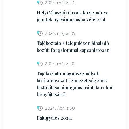
2024. május 13.
Helyi Választási Iroda közleménye
jelöltek nyilvántartásba vételéről
2024. május 07.
Tájékoztató a településen áthaladó
közúti forgalommal kapcsolatosan
2024. május 02.
Tájékoztató magánszemélyek
lakókörnyezet rendezettségének
biztosítása támogatás iránti kérelem
benyújtásáról
2024. Április 30.
Falugyűlés 2024.