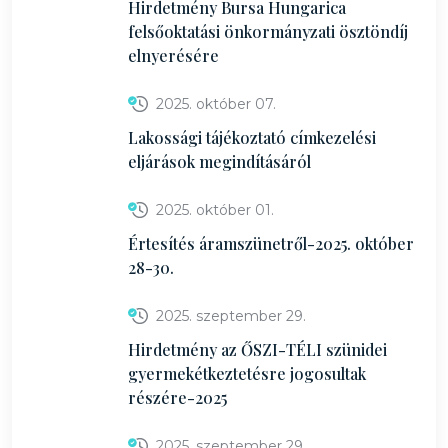
Hirdetmény Bursa Hungarica
felsőoktatási önkormányzati ösztöndíj
elnyerésére
2025. október 07.
Lakossági tájékoztató címkezelési
eljárások megindításáról
2025. október 01.
Értesítés áramszünetről-2025. október
28-30.
2025. szeptember 29.
Hirdetmény az ŐSZI-TÉLI szünidei
gyermekétkeztetésre jogosultak
részére-2025
2025. szeptember 29.