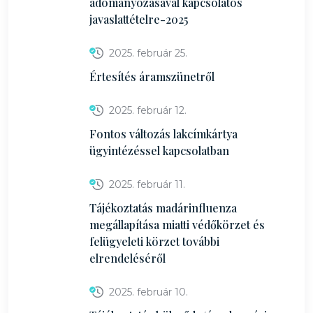
adományozásával kapcsolatos
javaslattételre-2025
2025. február 25.
Értesítés áramszünetről
2025. február 12.
Fontos változás lakcímkártya
ügyintézéssel kapcsolatban
2025. február 11.
Tájékoztatás madárinfluenza
megállapítása miatti védőkörzet és
felügyeleti körzet további
elrendeléséről
2025. február 10.