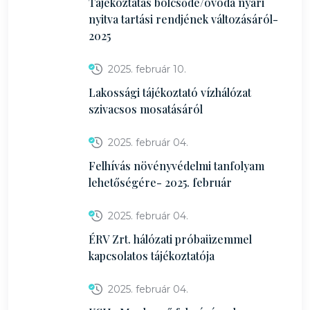
Tájékoztatás bölcsőde/óvoda nyári
nyitva tartási rendjének változásáról-
2025
2025. február 10.
Lakossági tájékoztató vízhálózat
szivacsos mosatásáról
2025. február 04.
Felhívás növényvédelmi tanfolyam
lehetőségére- 2025. február
2025. február 04.
ÉRV Zrt. hálózati próbaüzemmel
kapcsolatos tájékoztatója
2025. február 04.