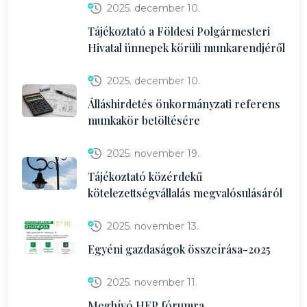
2025. december 10.
Tájékoztató a Földesi Polgármesteri
Hivatal ünnepek körüli munkarendjéről
2025. december 10.
Álláshirdetés önkormányzati referens
munkakör betöltésére
2025. november 19.
Tájékoztató közérdekű
kötelezettségvállalás megvalósulásáról
2025. november 13.
Egyéni gazdaságok összeírása-2025
2025. november 11.
Meghívó HEP fórumra