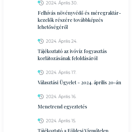
2024. Április 30.
Felhívás növényvédő és méregraktár-
kezelők részére továbbképzés
lehetőségéről
2024. Április 24.
Tájékoztató az ivóvíz fogyasztás
korlátozásának feloldásáról
2024. Április 17.
Választási Ügyelet - 2024. április 20-án
2024. Április 16.
Menetrend egyeztetés
2024. Április 15.
Tájékoztató a Földesi Vízműtelep