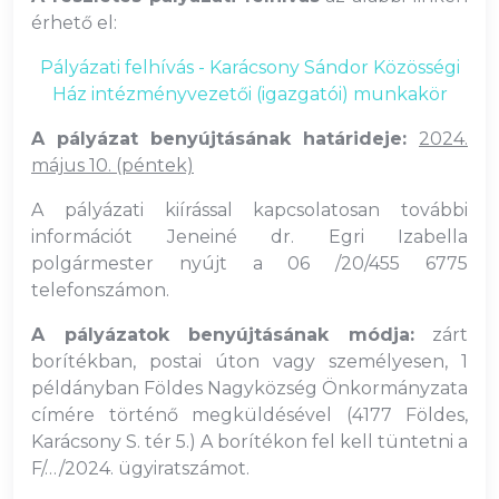
érhető el:
Pályázati felhívás - Karácsony Sándor Közösségi
Ház intézményvezetői (igazgatói) munkakör
A pályázat benyújtásának határideje:
2024.
május 10. (péntek)
A pályázati kiírással kapcsolatosan további
információt Jeneiné dr. Egri Izabella
polgármester nyújt a 06 /20/455 6775
telefonszámon.
A pályázatok benyújtásának módja:
zárt
borítékban, postai úton vagy személyesen, 1
példányban Földes Nagyközség Önkormányzata
címére történő megküldésével (4177 Földes,
Karácsony S. tér 5.) A borítékon fel kell tüntetni a
F/…/2024. ügyiratszámot.