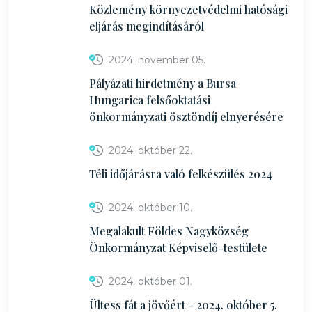
Közlemény környezetvédelmi hatósági
eljárás megindításáról
2024. november 05.
Pályázati hirdetmény a Bursa
Hungarica felsőoktatási
önkormányzati ösztöndíj elnyerésére
2024. október 22.
Téli időjárásra való felkészülés 2024
2024. október 10.
Megalakult Földes Nagyközség
Önkormányzat Képviselő-testülete
2024. október 01.
Ültess fát a jövőért - 2024. október 5.