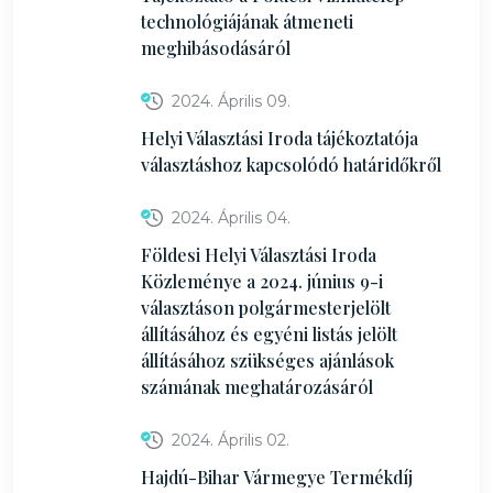
technológiájának átmeneti
meghibásodásáról
2024. Április 09.
Helyi Választási Iroda tájékoztatója
választáshoz kapcsolódó határidőkről
2024. Április 04.
Földesi Helyi Választási Iroda
Közleménye a 2024. június 9-i
választáson polgármesterjelölt
állításához és egyéni listás jelölt
állításához szükséges ajánlások
számának meghatározásáról
2024. Április 02.
Hajdú-Bihar Vármegye Termékdíj