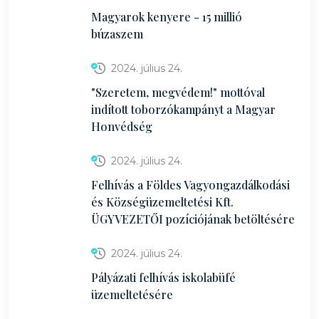
Magyarok kenyere - 15 millió
búzaszem
2024. július 24.
"Szeretem, megvédem!" mottóval
indított toborzókampányt a Magyar
Honvédség
2024. július 24.
Felhívás a Földes Vagyongazdálkodási
és Községüzemeltetési Kft.
ÜGYVEZETŐI pozíciójának betöltésére
2024. július 24.
Pályázati felhívás iskolabüfé
üzemeltetésére