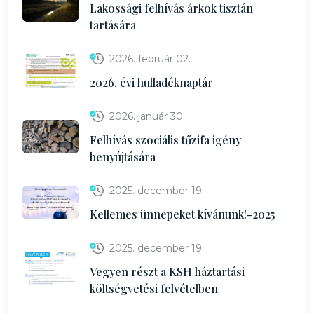
Lakossági felhívás árkok tisztán
tartására
2026. február 02.
2026. évi hulladéknaptár
2026. január 30.
Felhívás szociális tűzifa igény
benyújtására
2025. december 19.
Kellemes ünnepeket kívánunk!-2025
2025. december 19.
Vegyen részt a KSH háztartási
költségvetési felvételben