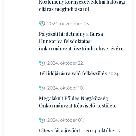
Közlemény környezetvédelmi hatósági
eljárás megindításáról
2024. november 05.
Pályázati hirdetmény a Bursa
Hungarica felsőoktatási
önkormányzati ösztöndíj elnyerésére
2024. október 22.
Téli időjárásra való felkészülés 2024
2024. október 10.
Megalakult Földes Nagyközség
Önkormányzat Képviselő-testülete
2024. október 01.
Ültess fát a jövőért - 2024. október 5.