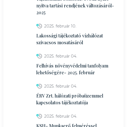
nyitva tartási rendjének változásáról-
2025
2025. február 10.
Lakossági tájékoztató vízhálózat
szivacsos mosatásáról
2025. február 04.
Felhívás növényvédelmi tanfolyam
lehetőségére- 2025. február
2025. február 04.
ÉRV Zrt. hálózati próbaüzemmel
kapcsolatos tájékoztatója
2025. február 04.
KSH- Munkaerő felméréssel