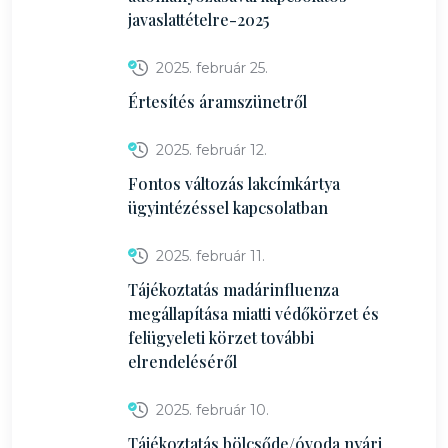
javaslattételre-2025
2025. február 25.
Értesítés áramszünetről
2025. február 12.
Fontos változás lakcímkártya
ügyintézéssel kapcsolatban
2025. február 11.
Tájékoztatás madárinfluenza
megállapítása miatti védőkörzet és
felügyeleti körzet további
elrendeléséről
2025. február 10.
Tájékoztatás bölcsőde/óvoda nyári