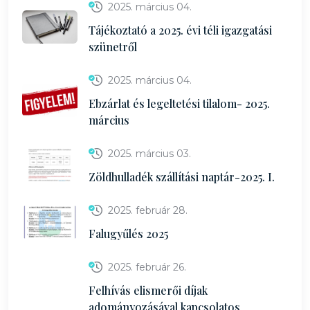
2025. március 04.
Tájékoztató a 2025. évi téli igazgatási
szünetről
2025. március 04.
Ebzárlat és legeltetési tilalom- 2025.
március
2025. március 03.
Zöldhulladék szállítási naptár-2025. I.
2025. február 28.
Falugyűlés 2025
2025. február 26.
Felhívás elismerői díjak
adományozásával kapcsolatos