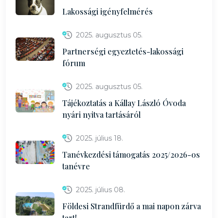
Lakossági igényfelmérés
2025. augusztus 05.
Partnerségi egyeztetés-lakossági
fórum
2025. augusztus 05.
Tájékoztatás a Kállay László Óvoda
nyári nyitva tartásáról
2025. július 18.
Tanévkezdési támogatás 2025/2026-os
tanévre
2025. július 08.
Földesi Strandfürdő a mai napon zárva
tart!