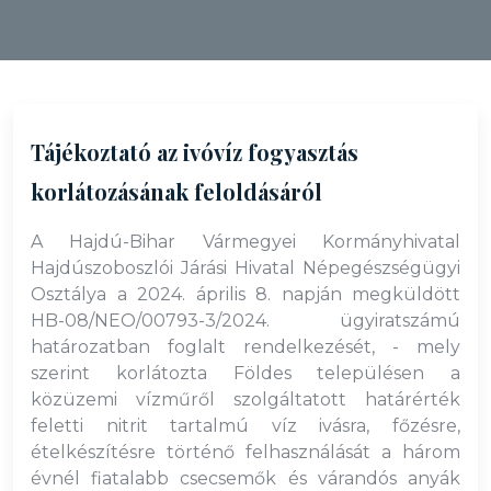
Tájékoztató az ivóvíz fogyasztás
korlátozásának feloldásáról
A Hajdú-Bihar Vármegyei Kormányhivatal
Hajdúszoboszlói Járási Hivatal Népegészségügyi
Osztálya a 2024. április 8. napján megküldött
HB-08/NEO/00793-3/2024. ügyiratszámú
határozatban foglalt rendelkezését, - mely
szerint korlátozta Földes településen a
közüzemi vízműről szolgáltatott határérték
feletti nitrit tartalmú víz ivásra, főzésre,
ételkészítésre történő felhasználását a három
évnél fiatalabb csecsemők és várandós anyák