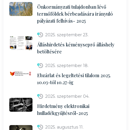
Önkormányzati tulajdonban lévő
termőföldek bérbeadására irányuló
pályázati felhívás- 2025
2025. szeptember 23.
Álláshirdetés kéményseprő álláshely
betöltésére
2025. szeptember 18.
Ebzárlat és legeltetési tilalom 2025.
10.03-tól 10.27-ig
2025. szeptember 04.
Hirdetmény elektronikai
hulladékgyűjtésről-2025
2025. augusztus 11.