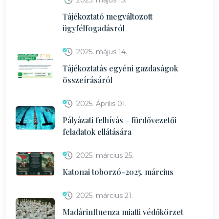
2025. május 15.
Tájékoztató megváltozott
ügyfélfogadásról
2025. május 14.
Tájékoztatás egyéni gazdaságok
összeírásáról
2025. Április 01.
Pályázati felhívás - fürdővezetői
feladatok ellátására
2025. március 25.
Katonai toborzó-2025. március
2025. március 21.
Madárinfluenza miatti védőkörzet