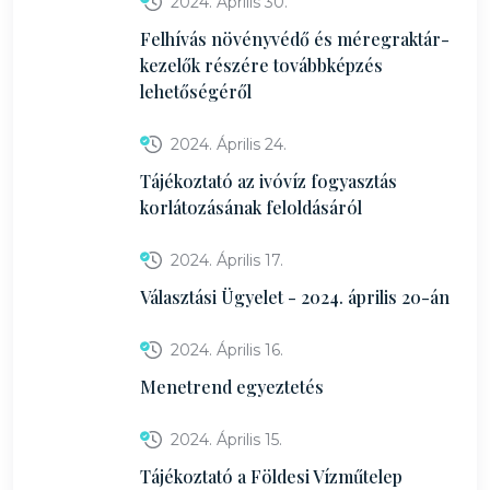
2024. Április 30.
Felhívás növényvédő és méregraktár-
kezelők részére továbbképzés
lehetőségéről
2024. Április 24.
Tájékoztató az ivóvíz fogyasztás
korlátozásának feloldásáról
2024. Április 17.
Választási Ügyelet - 2024. április 20-án
2024. Április 16.
Menetrend egyeztetés
2024. Április 15.
Tájékoztató a Földesi Vízműtelep