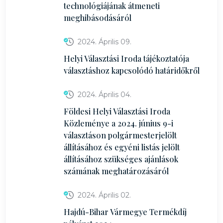
technológiájának átmeneti
meghibásodásáról
2024. Április 09.
Helyi Választási Iroda tájékoztatója
választáshoz kapcsolódó határidőkről
2024. Április 04.
Földesi Helyi Választási Iroda
Közleménye a 2024. június 9-i
választáson polgármesterjelölt
állításához és egyéni listás jelölt
állításához szükséges ajánlások
számának meghatározásáról
2024. Április 02.
Hajdú-Bihar Vármegye Termékdíj