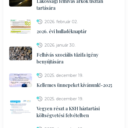
Lakossági felhívás árkok tisztán
tartására
2026. február 02.
2026. évi hulladéknaptár
2026. január 30.
Felhívás szociális tűzifa igény
benyújtására
2025. december 19.
Kellemes ünnepeket kívánunk!-2025
2025. december 19.
Vegyen részt a KSH háztartási
költségvetési felvételben