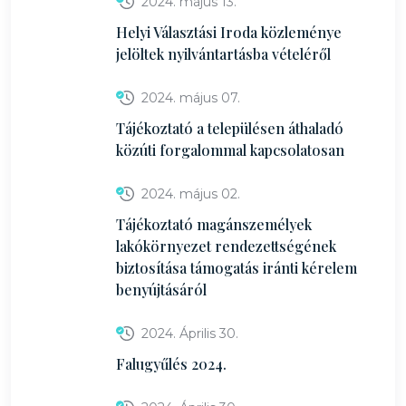
2024. május 13.
Helyi Választási Iroda közleménye
jelöltek nyilvántartásba vételéről
2024. május 07.
Tájékoztató a településen áthaladó
közúti forgalommal kapcsolatosan
2024. május 02.
Tájékoztató magánszemélyek
lakókörnyezet rendezettségének
biztosítása támogatás iránti kérelem
benyújtásáról
2024. Április 30.
Falugyűlés 2024.