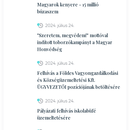
Magyarok kenyere - 15 millió
búzaszem
2024. július 24.
"Szeretem, megvédem!" mottóval
indított toborzókampányt a Magyar
Honvédség
2024. július 24.
Felhívás a Földes Vagyongazdálkodási
és Községüzemeltetési Kft.
ÜGYVEZETŐI pozíciójának betöltésére
2024. július 24.
Pályázati felhívás iskolabüfé
üzemeltetésére