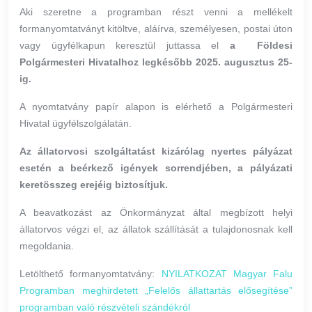
Aki szeretne a programban részt venni a mellékelt
formanyomtatványt kitöltve, aláírva, személyesen, postai úton
vagy ügyfélkapun keresztül juttassa el
a Földesi
Polgármesteri Hivatalhoz legkésőbb 2025. augusztus 25-
ig.
A nyomtatvány papír alapon is elérhető a Polgármesteri
Hivatal ügyfélszolgálatán.
Az állatorvosi szolgáltatást kizárólag nyertes pályázat
esetén
a beérkező igények sorrendjében, a pályázati
keretösszeg erejéig biztosítjuk.
A beavatkozást az Önkormányzat által megbízott helyi
állatorvos végzi el, az állatok szállítását a tulajdonosnak kell
megoldania.
Letölthető formanyomtatvány:
NYILATKOZAT Magyar Falu
Programban meghirdetett „Felelős állattartás elősegítése”
programban való részvételi szándékról