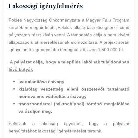
Lakossági igényfelmérés
Földes Nagyközség Önkormányzata a Magyar Falu Program
keretében meghirdetett „Felelős állattartás elősegítése” című
pályázaton részt kíván venni. A támogatás célja a nem kívánt
állapszaporulat mérséklésének előmozdítása. A projekt során
igényelhető legmagasabb támogatási összeg 1.500.000 Ft.
A pályázat célja, hogy a település lakóinak tulajdonában
lévő kutyák
ivartalanítása és/vagy
kizárólag veszettség elleni összetevőt tartalmazó
monovalens védőoltása és/vagy
transzponderrel (mikrochippel) történő megjelölése
valósuljon meg.
Felhívjuk a lakosság figyelmét, hogy a pályázat
benyújtásához lakossági igényfelmérést tartunk.