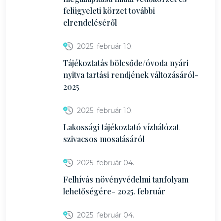
felügyeleti körzet további
elrendeléséről
2025. február 10.
Tájékoztatás bölcsőde/óvoda nyári
nyitva tartási rendjének változásáról-
2025
2025. február 10.
Lakossági tájékoztató vízhálózat
szivacsos mosatásáról
2025. február 04.
Felhívás növényvédelmi tanfolyam
lehetőségére- 2025. február
2025. február 04.