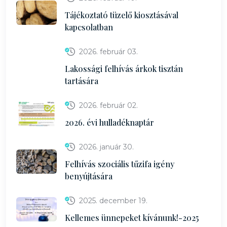
Tájékoztató tüzelő kiosztásával
kapcsolatban
2026. február 03.
Lakossági felhívás árkok tisztán
tartására
2026. február 02.
2026. évi hulladéknaptár
2026. január 30.
Felhívás szociális tűzifa igény
benyújtására
2025. december 19.
Kellemes ünnepeket kívánunk!-2025