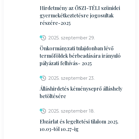
Hirdetmény az ŐSZI-TÉLI szünidei
gyermekétkeztetésre jogosultak
részére-2025
2025. szeptember 29.
Önkormányzati tulajdonban lévő
termőföldek bérbeadására irányuló
pályázati felhívás- 2025
2025. szeptember 23.
Álláshirdetés kéményseprő álláshely
betöltésére
2025. szeptember 18.
Ebzárlat és legeltetési tilalom 2025.
10.03-tól 10.27-ig