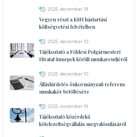
2025. december 19.
Vegyen részt a KSH háztartási
költségvetési felvételben
2025. december 10.
Tájékoztató a Földesi Polgármesteri
Hivatal ünnepek körüli munkarendjéről
2025. december 10.
Álláshirdetés önkormányzati referens
munkakör betöltésére
2025. november 19.
Tájékoztató közérdekű
kötelezettségvállalás megvalósulásáról