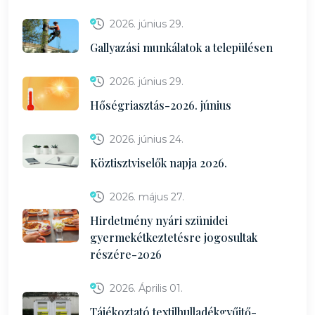
2026. június 29.
Gallyazási munkálatok a településen
2026. június 29.
Hőségriasztás-2026. június
2026. június 24.
Köztisztviselők napja 2026.
2026. május 27.
Hirdetmény nyári szünidei
gyermekétkeztetésre jogosultak
részére-2026
2026. Április 01.
Tájékoztató textilhulladékgyűjtő-