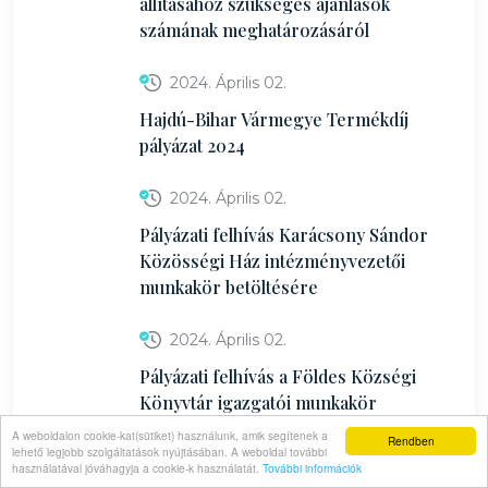
állításához szükséges ajánlások
számának meghatározásáról
2024. Április 02.
Hajdú-Bihar Vármegye Termékdíj
pályázat 2024
2024. Április 02.
Pályázati felhívás Karácsony Sándor
Közösségi Ház intézményvezetői
munkakör betöltésére
2024. Április 02.
Pályázati felhívás a Földes Községi
Könyvtár igazgatói munkakör
betöltésére
A weboldalon cookie-kat(sütiket) használunk, amik segítenek a
Rendben
lehető legjobb szolgáltatások nyújtásában. A weboldal további
használatával jóváhagyja a cookie-k használatát.
További információk
2024. Április 02.