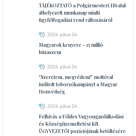
TÁJÉKOZTATÓ a Polgármesteri Hivatal
áthelyezett munkanap miatti
ügyfélfogadási rend változásáról
2024. július 24.
Magyarok kenyere - 15 millió
búzaszem
2024. július 24.
"Szeretem, megvédem!" mottóval
indított toborzókampányt a Magyar
Honvédség
2024. július 24.
Felhívás a Földes Vagyongazdálkodási
és Községüzemeltetési Kft.
ÜGYVEZETŐI pozíciójának betöltésére