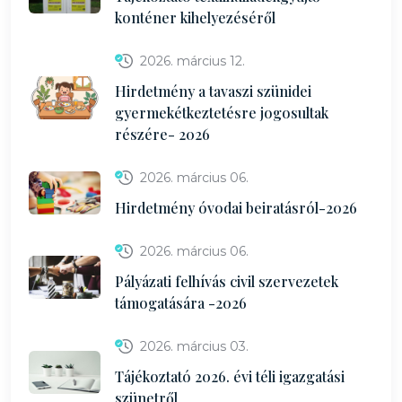
konténer kihelyezéséről
2026. március 12.
Hirdetmény a tavaszi szünidei
gyermekétkeztetésre jogosultak
részére- 2026
2026. március 06.
Hirdetmény óvodai beiratásról-2026
2026. március 06.
Pályázati felhívás civil szervezetek
támogatására -2026
2026. március 03.
Tájékoztató 2026. évi téli igazgatási
szünetről