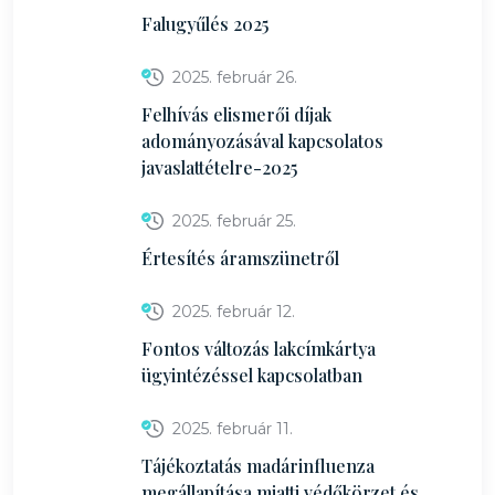
Falugyűlés 2025
2025. február 26.
Felhívás elismerői díjak
adományozásával kapcsolatos
javaslattételre-2025
2025. február 25.
Értesítés áramszünetről
2025. február 12.
Fontos változás lakcímkártya
ügyintézéssel kapcsolatban
2025. február 11.
Tájékoztatás madárinfluenza
megállapítása miatti védőkörzet és