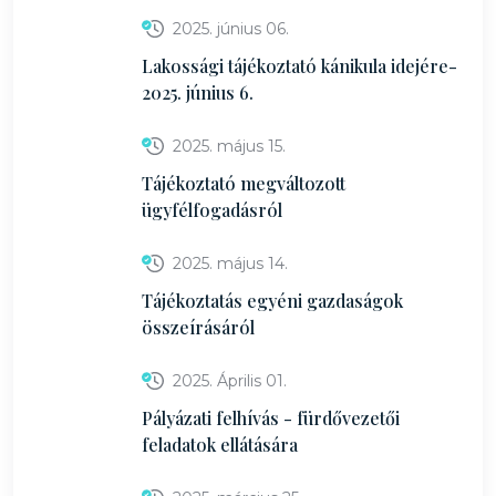
2025. június 06.
Lakossági tájékoztató kánikula idejére-
2025. június 6.
2025. május 15.
Tájékoztató megváltozott
ügyfélfogadásról
2025. május 14.
Tájékoztatás egyéni gazdaságok
összeírásáról
2025. Április 01.
Pályázati felhívás - fürdővezetői
feladatok ellátására