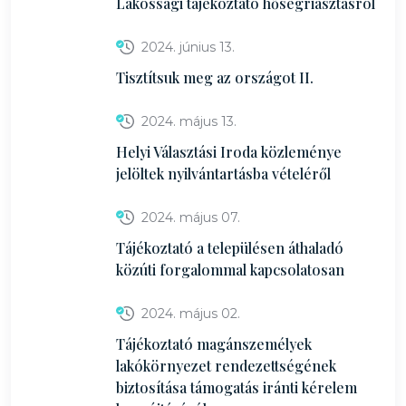
Lakossági tájékoztató hőségriasztásról
2024. június 13.
Tisztítsuk meg az országot II.
2024. május 13.
Helyi Választási Iroda közleménye
jelöltek nyilvántartásba vételéről
2024. május 07.
Tájékoztató a településen áthaladó
közúti forgalommal kapcsolatosan
2024. május 02.
Tájékoztató magánszemélyek
lakókörnyezet rendezettségének
biztosítása támogatás iránti kérelem