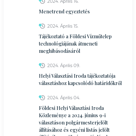
2024. Április 16.
Menetrend egyeztetés
2024. Április 15.
Tájékoztató a Földesi Vízműtelep
technológiájának átmeneti
meghibásodásáról
2024. Április 09.
Helyi Választási Iroda tájékoztatója
választáshoz kapcsolódó határidőkről
2024. Április 04.
Földesi Helyi Választási Iroda
Közleménye a 2024. június 9-i
választáson polgármesterjelölt
állításához és egyéni listás jelölt