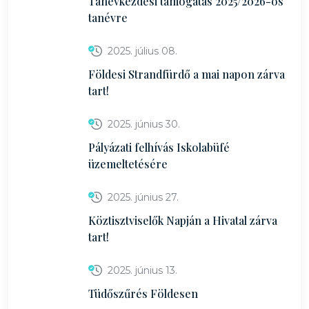
Tanévkezdési támogatás 2025/2026-os
tanévre
2025. július 08.
Földesi Strandfürdő a mai napon zárva
tart!
2025. június 30.
Pályázati felhívás Iskolabüfé
üzemeltetésére
2025. június 27.
Köztisztviselők Napján a Hivatal zárva
tart!
2025. június 13.
Tüdőszűrés Földesen