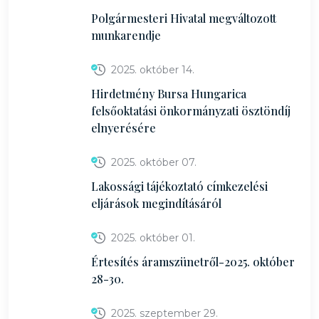
Polgármesteri Hivatal megváltozott
munkarendje
2025. október 14.
Hirdetmény Bursa Hungarica
felsőoktatási önkormányzati ösztöndíj
elnyerésére
2025. október 07.
Lakossági tájékoztató címkezelési
eljárások megindításáról
2025. október 01.
Értesítés áramszünetről-2025. október
28-30.
2025. szeptember 29.