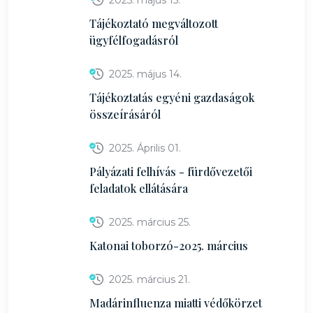
2025. május 15.
Tájékoztató megváltozott
ügyfélfogadásról
2025. május 14.
Tájékoztatás egyéni gazdaságok
összeírásáról
2025. Április 01.
Pályázati felhívás - fürdővezetői
feladatok ellátására
2025. március 25.
Katonai toborzó-2025. március
2025. március 21.
Madárinfluenza miatti védőkörzet