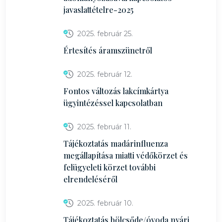
javaslattételre-2025
2025. február 25.
Értesítés áramszünetről
2025. február 12.
Fontos változás lakcímkártya
ügyintézéssel kapcsolatban
2025. február 11.
Tájékoztatás madárinfluenza
megállapítása miatti védőkörzet és
felügyeleti körzet további
elrendeléséről
2025. február 10.
Tájékoztatás bölcsőde/óvoda nyári