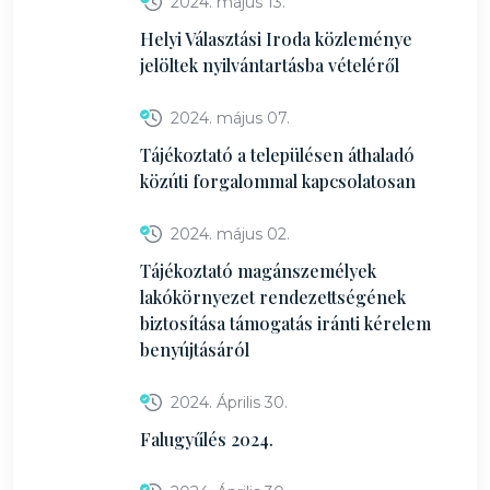
2024. május 13.
Helyi Választási Iroda közleménye
jelöltek nyilvántartásba vételéről
2024. május 07.
Tájékoztató a településen áthaladó
közúti forgalommal kapcsolatosan
2024. május 02.
Tájékoztató magánszemélyek
lakókörnyezet rendezettségének
biztosítása támogatás iránti kérelem
benyújtásáról
2024. Április 30.
Falugyűlés 2024.