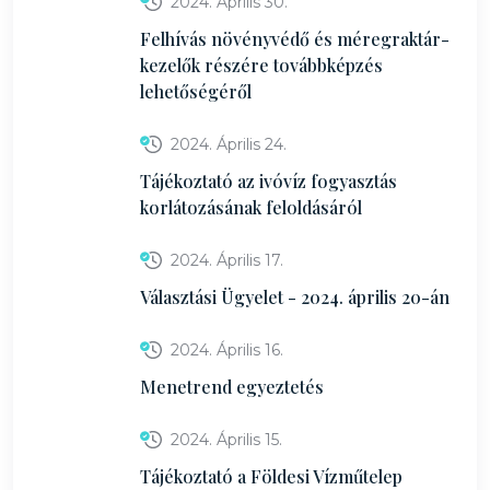
2024. Április 30.
Felhívás növényvédő és méregraktár-
kezelők részére továbbképzés
lehetőségéről
2024. Április 24.
Tájékoztató az ivóvíz fogyasztás
korlátozásának feloldásáról
2024. Április 17.
Választási Ügyelet - 2024. április 20-án
2024. Április 16.
Menetrend egyeztetés
2024. Április 15.
Tájékoztató a Földesi Vízműtelep