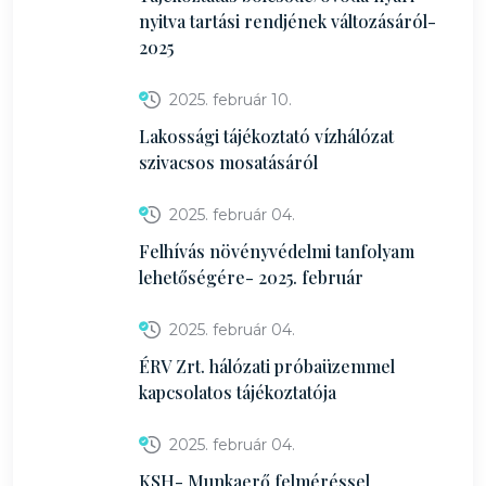
nyitva tartási rendjének változásáról-
2025
2025. február 10.
Lakossági tájékoztató vízhálózat
szivacsos mosatásáról
2025. február 04.
Felhívás növényvédelmi tanfolyam
lehetőségére- 2025. február
2025. február 04.
ÉRV Zrt. hálózati próbaüzemmel
kapcsolatos tájékoztatója
2025. február 04.
KSH- Munkaerő felméréssel