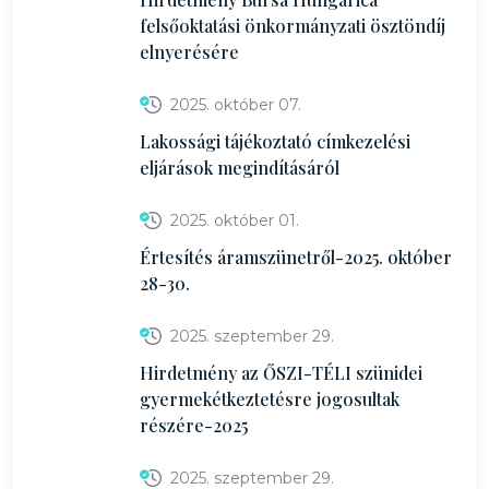
felsőoktatási önkormányzati ösztöndíj
elnyerésére
2025. október 07.
Lakossági tájékoztató címkezelési
eljárások megindításáról
2025. október 01.
Értesítés áramszünetről-2025. október
28-30.
2025. szeptember 29.
Hirdetmény az ŐSZI-TÉLI szünidei
gyermekétkeztetésre jogosultak
részére-2025
2025. szeptember 29.