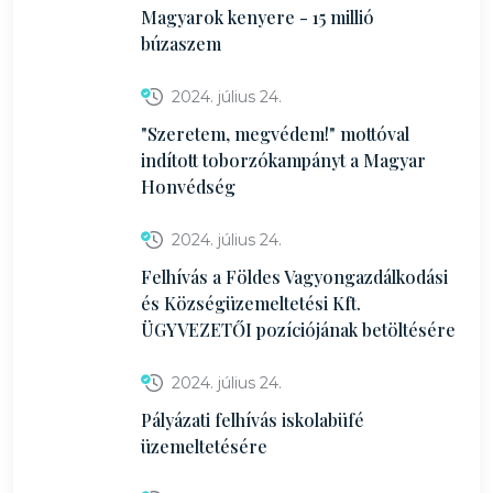
Magyarok kenyere - 15 millió
búzaszem
2024. július 24.
"Szeretem, megvédem!" mottóval
indított toborzókampányt a Magyar
Honvédség
2024. július 24.
Felhívás a Földes Vagyongazdálkodási
és Községüzemeltetési Kft.
ÜGYVEZETŐI pozíciójának betöltésére
2024. július 24.
Pályázati felhívás iskolabüfé
üzemeltetésére