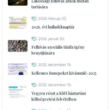
Lakossági felhívás árkok tisztán
tartására
2026. február 02.
2026. évi hulladéknaptár
2026. január 30.
Felhívás szociális tűzifa igény
benyújtására
2025. december 19.
Kellemes ünnepeket kívánunk!-2025
2025. december 19.
Vegyen részt a KSH háztartási
költségvetési felvételben