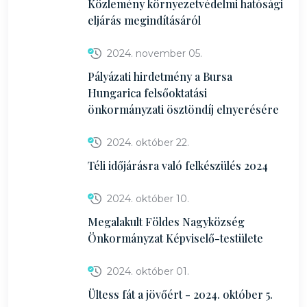
Közlemény környezetvédelmi hatósági
eljárás megindításáról
2024. november 05.
Pályázati hirdetmény a Bursa
Hungarica felsőoktatási
önkormányzati ösztöndíj elnyerésére
2024. október 22.
Téli időjárásra való felkészülés 2024
2024. október 10.
Megalakult Földes Nagyközség
Önkormányzat Képviselő-testülete
2024. október 01.
Ültess fát a jövőért - 2024. október 5.