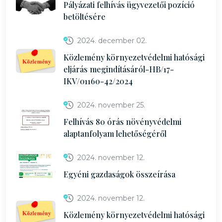
Pályázati felhívás ügyvezetői pozíció
betöltésére
2024. december 02.
Közlemény környezetvédelmi hatósági
eljárás megindításáról-HB/17-
IKV/01160-42/2024
2024. november 25.
Felhívás 80 órás növényvédelmi
alaptanfolyam lehetőségéről
2024. november 12.
Egyéni gazdaságok összeírása
2024. november 12.
Közlemény környezetvédelmi hatósági