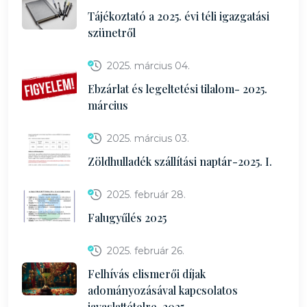
Tájékoztató a 2025. évi téli igazgatási
szünetről
2025. március 04.
Ebzárlat és legeltetési tilalom- 2025.
március
2025. március 03.
Zöldhulladék szállítási naptár-2025. I.
2025. február 28.
Falugyűlés 2025
2025. február 26.
Felhívás elismerői díjak
adományozásával kapcsolatos
javaslattételre-2025