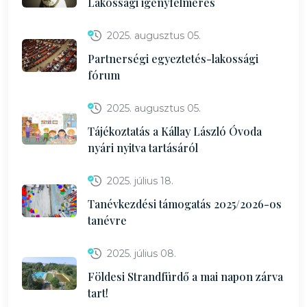
Lakossági igényfelmérés
2025. augusztus 05.
Partnerségi egyeztetés-lakossági
fórum
2025. augusztus 05.
Tájékoztatás a Kállay László Óvoda
nyári nyitva tartásáról
2025. július 18.
Tanévkezdési támogatás 2025/2026-os
tanévre
2025. július 08.
Földesi Strandfürdő a mai napon zárva
tart!