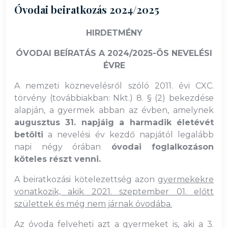
Óvodai beiratkozás 2024/2025
HIRDETMÉNY
ÓVODAI BEÍRATÁS A 2024/2025-ÖS NEVELÉSI
ÉVRE
A nemzeti köznevelésről szóló 2011. évi CXC.
törvény (továbbiakban: Nkt.) 8. § (2) bekezdése
alapján, a gyermek abban az évben, amelynek
augusztus 31. napjáig a harmadik életévét
betölti
a nevelési év kezdő napjától legalább
napi négy órában
óvodai foglalkozáson
köteles részt venni.
A beiratkozási kötelezettség azon
gyermekekre
vonatkozik, akik 2021. szeptember 01. előtt
születtek és még nem járnak óvodába.
Az óvoda felveheti azt a gyermeket is, aki a 3.