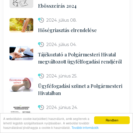
Ebösszeírás 2024
2024. július 08.
Hőségriasztás elrendelése
2024. július 04.
Tájékoztató a Polgármesteri Hivatal
megváltozott ügyfélfogadási rendjéről
2024. június 25.
Ügyféfogadási szünet a Polgármesteri
Hivatalban
2024. június 24.
Ingyenes lakossági födémszigetelés
A weboldalon cookie-kat(sütiket) használunk, amik segítenek a
Rendben
lehető legjobb szolgáltatások nyújtásában. A weboldal további
használatával jóváhagyja a cookie-k használatát.
További információk
2024. június 21.