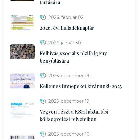
tartására
2026. február 02.
2026. évi hulladéknaptár
2026. január 30.
Felhívás szociális tűzifa igény
benyújtására
2025. december 19.
Kellemes ünnepeket kívánunk!-2025
2025. december 19.
Vegyen részt a KSH háztartási
költségvetési felvételben
2025. december 10.