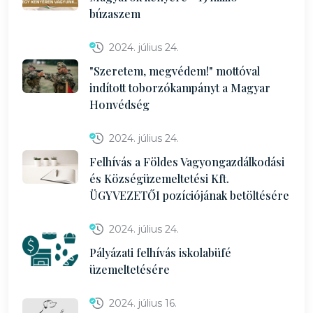
búzaszem
2024. július 24.
"Szeretem, megvédem!" mottóval
indított toborzókampányt a Magyar
Honvédség
2024. július 24.
Felhívás a Földes Vagyongazdálkodási
és Községüzemeltetési Kft.
ÜGYVEZETŐI pozíciójának betöltésére
2024. július 24.
Pályázati felhívás iskolabüfé
üzemeltetésére
2024. július 16.