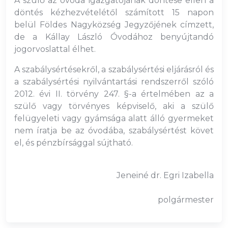
A szülő az óvoda igazgatójának döntése ellen a
döntés kézhezvételétől számított 15 napon
belül Földes Nagyközség Jegyzőjének címzett,
de a Kállay László Óvodához benyújtandó
jogorvoslattal élhet.
A szabálysértésekről, a szabálysértési eljárásról és
a szabálysértési nyilvántartási rendszerről szóló
2012. évi II. törvény 247. §-a értelmében az a
szülő vagy törvényes képviselő, aki a szülő
felügyeleti vagy gyámsága alatt álló gyermeket
nem íratja be az óvodába, szabálysértést követ
el, és pénzbírsággal sújtható.
Jeneiné dr. Egri Izabella
polgármester