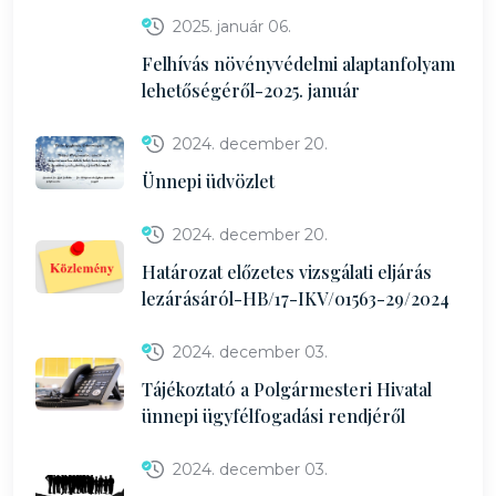
2025. január 06.
Felhívás növényvédelmi alaptanfolyam
lehetőségéről-2025. január
2024. december 20.
Ünnepi üdvözlet
2024. december 20.
Határozat előzetes vizsgálati eljárás
lezárásáról-HB/17-IKV/01563-29/2024
2024. december 03.
Tájékoztató a Polgármesteri Hivatal
ünnepi ügyfélfogadási rendjéről
2024. december 03.