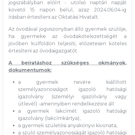
jogszabályban előírt - utolsó naptári napját
követő 15 napon belül, azaz 2024.06.04-ig
írásban értesíteni az Oktatási Hivatalt.
Az óvodával jogviszonyban álló gyermek szülője,
ha gyermeke az óvodakötelezettségét a
jövőben külföldön teljesíti, előzetesen köteles
értesíteni az óvodaigazgatót.
A beíratáshoz szükséges okmányok,
dokumentumok:
a gyermek nevére kiállított
személyazonosságot igazoló hatósági
igazolvány (személyi igazolvány vagy
útlevél) -amennyiben rendelkezésre áll
a gyermek lakcímét igazoló hatósági
igazolvány (lakcímkártya),
a gyermek születési anyakönyvi kivonata,
a szülő személyazonosságát igazoló hatósági