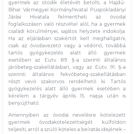
gyermek az ötödik életévét betölti, a Hajdú-
Bihar Vármegyei Kormányhivatal Püspökladányi
Járási Hivatala felmentheti az óvodai
foglalkozáson való részvétel alól, ha a gyermek
családi körülményei, sajátos helyzete indokolja.
Ha az eljárásban szakértőt kell meghallgatni,
csak az óvodavezető vagy a védőnő, továbbá
tartós gyógykezelés alatt álló gyermek
esetében az Eütv. 89. §-a szerinti általános
járóbeteg-szakellátásban, vagy az Eütv. 91. §-a
szerinti általános fekvőbeteg-szakellátásban
részt vevő szakorvos rendelhető ki. Tartós
gyógykezelés alatt álló gyermek esetében a
kérelem a tárgyév április 15. napja után is
benyújtható.
Amennyiben az óvodai nevelésre kötelezett
gyermek óvodakötelezettségét külföldön
teljesíti, arról a szülő köteles a beíratás idejének –