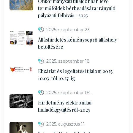
Önkormányzati tulajdonban lévő
termőföldek bérbeadására irányuló
pályázati felhívás- 2025
2025. szeptember 23.
Álláshirdetés kéményseprő álláshely
betöltésére
2025. szeptember 18.
Ebzárlat és legeltetési tilalom 2025.
10.03-tól 10.27-ig
2025. szeptember 04.
Hirdetmény elektronikai
hulladékgyűjtésről-2025
2025. augusztus 11.