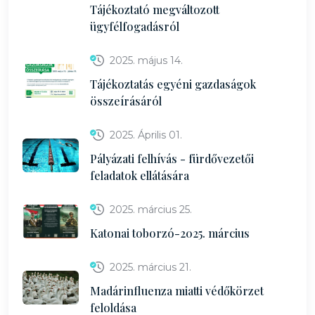
Tájékoztató megváltozott
ügyfélfogadásról
2025. május 14.
Tájékoztatás egyéni gazdaságok
összeírásáról
2025. Április 01.
Pályázati felhívás - fürdővezetői
feladatok ellátására
2025. március 25.
Katonai toborzó-2025. március
2025. március 21.
Madárinfluenza miatti védőkörzet
feloldása