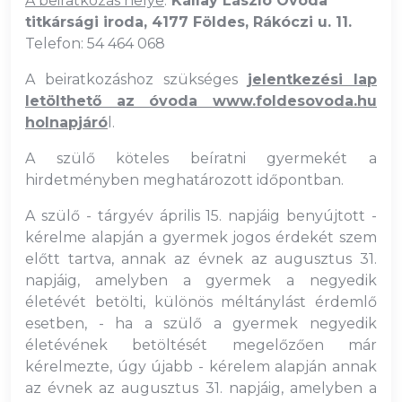
A beiratkozás helye
:
Kállay László Óvoda
titkársági iroda, 4177 Földes, Rákóczi u. 11.
Telefon: 54 464 068
A beiratkozáshoz szükséges
jelentkezési lap
letölthető az óvoda www.foldesovoda.hu
holnapjáró
l.
A szülő köteles beíratni gyermekét a
hirdetményben meghatározott időpontban.
A szülő - tárgyév április 15. napjáig benyújtott -
kérelme alapján a gyermek jogos érdekét szem
előtt tartva, annak az évnek az augusztus 31.
napjáig, amelyben a gyermek a negyedik
életévét betölti, különös méltánylást érdemlő
esetben, - ha a szülő a gyermek negyedik
életévének betöltését megelőzően már
kérelmezte, úgy újabb - kérelem alapján annak
az évnek az augusztus 31. napjáig, amelyben a