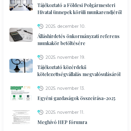
Tájékoztató a Földesi Polgármesteri
Hivatal ünnepek körüli munkarendjéről
2025. december 10.
Álláshirdetés önkormányzati referens
munkakör betöltésére
2025. november 19.
Tájékoztató közérdekű
kötelezettségvállalás megvalósulásáról
2025. november 13.
Egyéni gazdaságok összeírása-2025
2025. november 11.
Meghívó HEP fórumra