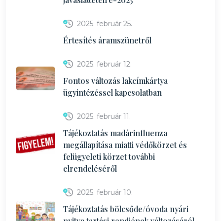
2025. február 25.
Értesítés áramszünetről
2025. február 12.
Fontos változás lakcímkártya
ügyintézéssel kapcsolatban
2025. február 11.
Tájékoztatás madárinfluenza
megállapítása miatti védőkörzet és
felügyeleti körzet további
elrendeléséről
2025. február 10.
Tájékoztatás bölcsőde/óvoda nyári
nyitva tartási rendjének változásáról-