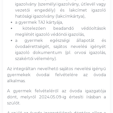
igazolvány (személyi igazolvány, útlevél vagy
vezetői engedély) és lakcímet igazoló
hatósági igazolvány (lakcímkártya),
a gyermek TAJ kártyája,
kötelezően beadandó védőoltások
meglétét igazoló védőnői igazolás,
a gyermek egészségi állapotát és
óvodaérettségét, sajátos nevelési igényét
igazoló dokumentum (pl. orvosi igazolás,
szakértői vélemény).
Az integráltan nevelhető sajátos nevelési igényű
gyermekek óvodai felvételére az óvoda
alkalmas.
A gyermek felvételéről az óvoda igazgatója
dönt, melyről 2024.05.09-ig értesíti írásban a
szülőt.