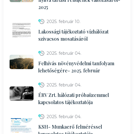
2025
2025. február 10.
Lakossági tájékoztató vízhálózat
szivacsos mosatásáról
2025. február 04.
Felhívás növényvédelmi tanfolyam
lehetőségére- 2025. február
2025. február 04.
ÉRV Zrt. hálózati próbaüzemmel
kapcsolatos tájékoztatója
2025. február 04.
KSH- Munkaerő felméréssel
kapcsolatos tájékoztatója