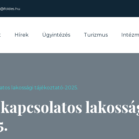
l@foldes.hu
t
Hírek
Ügyintézés
Turizmus
Intéz
atos lakossági tájékoztató-2025.
 kapcsolatos lakossá
5.