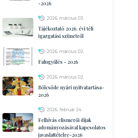
-2026
2026. március 03.
Tájékoztató 2026. évi téli
igazgatási szünetről
2026. március 02.
Falugyűlés - 2026
2026. március 02.
Bölcsőde nyári nyitvatartása-
2026
2026. február 24.
Felhívás elismerői díjak
adományozásával kapcsolatos
javaslattételre-2026