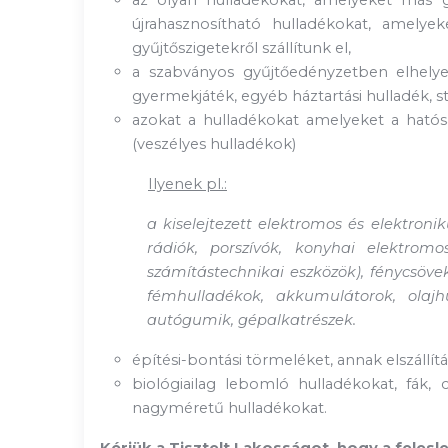
az olyan hulladékokat, amelyeket más 
újrahasznosítható hulladékokat, amelyek
gyűjtőszigetekről szállítunk el,
a szabványos gyűjtőedényzetben elhelye
gyermekjáték, egyéb háztartási hulladék, st
azokat a hulladékokat amelyeket a hatós
(veszélyes hulladékok)
Ilyenek pl.:
a kiselejtezett elektromos és elektron
rádiók, porszívók, konyhai elektrom
számítástechnikai eszközök), fénycsöv
fémhulladékok, akkumulátorok, olaj
autógumik, gépalkatrészek.
építési-bontási törmeléket, annak elszállítá
biológiailag lebomló hulladékokat, fák, 
nagyméretű hulladékokat.