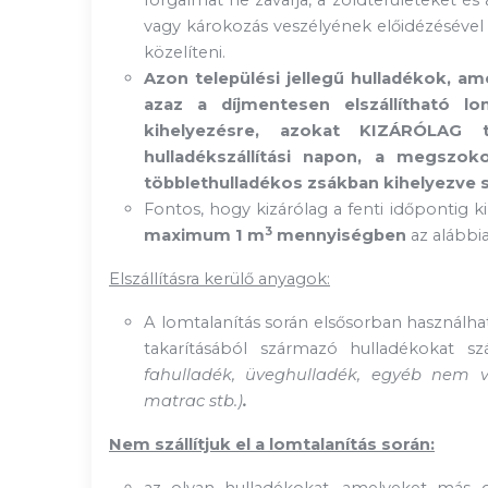
forgalmat ne zavarja, a zöldterületeket és
vagy károkozás veszélyének előidézésével é
közelíteni.
Azon települési jellegű hulladékok, 
azaz a díjmentesen elszállítható l
kihelyezésre, azokat KIZÁRÓLAG t
hulladékszállítási napon, a megszoko
többlethulladékos zsákban kihelyezve szá
Fontos, hogy kizárólag a fenti időpontig ki
3
maximum 1 m
mennyiségben
az alábbia
Elszállításra kerülő anyagok:
A lomtalanítás során elsősorban használhata
takarításából származó hulladékokat szá
fahulladék, üveghulladék, egyéb nem v
matrac stb.)
.
Nem szállítjuk el a lomtalanítás során: