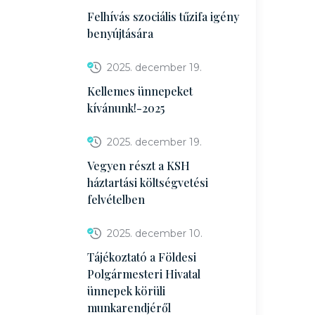
Felhívás szociális tűzifa igény
benyújtására
2025. december 19.
Kellemes ünnepeket
kívánunk!-2025
2025. december 19.
Vegyen részt a KSH
háztartási költségvetési
felvételben
2025. december 10.
Tájékoztató a Földesi
Polgármesteri Hivatal
ünnepek körüli
munkarendjéről