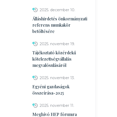
2025. december 10.
Álláshirdetés önkormányzati
referens munkakör
betöltésére
2025. november 19.
Tájékoztató közérdekű
kötelezettségvállalás
megvalósulásáról
2025. november 13.
Egyéni gazdaságok
összeírása-2025
2025. november 11.
Meghívó HEP fórumra