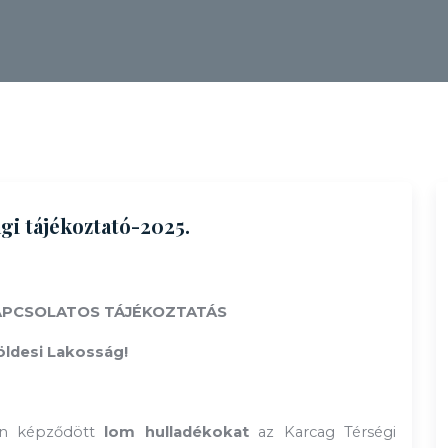
gi tájékoztató-2025.
APCSOLATOS TÁJÉKOZTATÁS
öldesi Lakosság!
ban képződött
lom hulladékokat
az Karcag Térségi