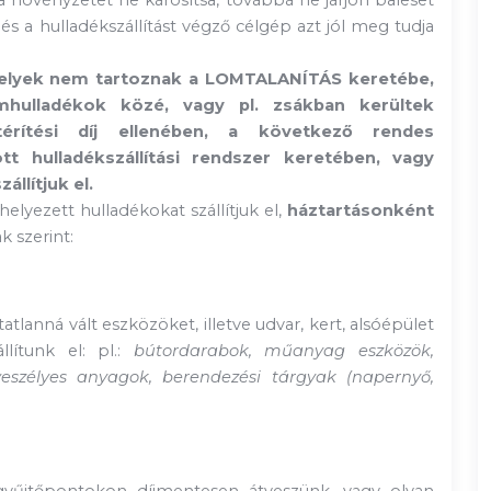
 a növényzetet ne károsítsa, továbbá ne járjon baleset
s a hulladékszállítást végző célgép azt jól meg tudja
amelyek nem tartoznak a LOMTALANÍTÁS keretébe,
omhulladékok közé, vagy pl. zsákban kerültek
érítési díj ellenében, a következő rendes
tt hulladékszállítási rendszer keretében, vagy
llítjuk el.
helyezett hulladékokat szállítjuk el,
háztartásonként
k szerint:
tlanná vált eszközöket, illetve udvar, kert, alsóépület
llítunk el: pl.:
bútordarabok, műanyag eszközök,
eszélyes anyagok, berendezési tárgyak (napernyő,