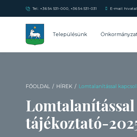
Tel.:
+36 54 531-000
,
+36 54 531-031
E-mail: hivata
Településünk
Önkormányza
FŐOLDAL
HÍREK
Lomtalanítással kapcsol
Lomtalanítással
tájékoztató-202