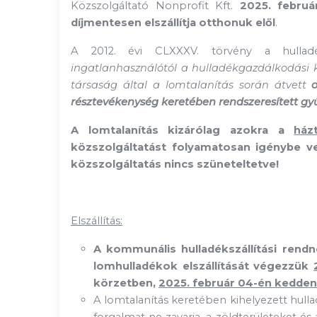
Közszolgáltató Nonprofit Kft.
2025. februá
díjmentesen elszállítja otthonuk elől
.
A 2012. évi CLXXXV. törvény a hullad
ingatlanhasználótól a hulladékgazdálkodási k
társaság által a lomtalanítás során átvett
résztevékenység keretében rendszeresített gy
A lomtalanítás kizárólag azokra a
ház
közszolgáltatást folyamatosan igénybe ves
közszolgáltatás nincs szüneteltetve!
Elszállítás:
A kommunális hulladékszállítási rendn
lomhulladékok elszállítását végezzük
körzetben,
2025. február 04-én kedden
A lomtalanítás keretében kihelyezett hulla