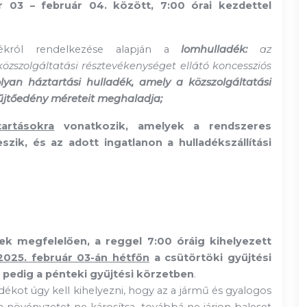
r 03 – február 04. között, 7:00 órai kezdettel
ékról rendelkezése alapján a
lomhulladék:
az
özszolgáltatási résztevékenységet ellátó koncessziós
olyan háztartási hulladék, amely a közszolgáltatási
űjtőedény méreteit meghaladja;
tartásokra
vonatkozik, amelyek a rendszeres
zik, és az adott ingatlanon a hulladékszállítási
ek megfelelően, a reggel 7:00 óráig kihelyezett
2025. február 03-án hétfőn
a csütörtöki gyűjtési
pedig a pénteki gyűjtési körzetben
.
dékot úgy kell kihelyezni, hogy az a jármű és gyalogos