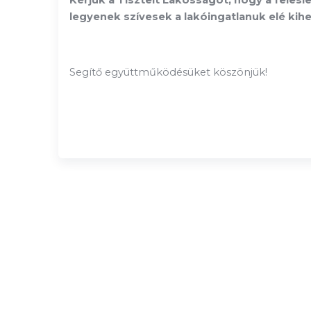
Kérjük a Tisztelt Lakosságot, hogy a feles
legyenek szívesek a lakóingatlanuk elé kihe
Segítő együttműködésüket k