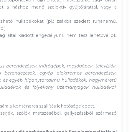
gyűjtőpontokon díjmentesen átveszünk, vagy olyan
et a házhoz menő szelektív gyűjtőjárattal, vagy a
zhető hulladékokat (pl.: zsákba szedett ruhanemű,
b.)
ág által kiadott engedélyünk nem tesz lehetővé pl.:
ikus berendezések (hűtőgépek, mosógépek, televíziók,
os berendezések, egyéb elektromos berendezések,
ek és egyéb higanytartalmú hulladékok, nagyméretű
hulladékok és folyékony üzemanyagok hulladékai,
sára a konténeres szállítás lehetősége adott.
cserjék, szőlők metszéséből, gallyazásából származó