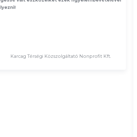
legessé vált eszközeiket ezek figyelembevételével
lyezni!
öszönjük!
Karcag Térségi Közszolgáltató Nonprofit Kft.