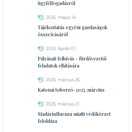
ügyfélfogadásról
2025. május 14.
Tájékoztatás egyéni gazdaságok
összeírásáról
2025. Április 01.
Pályázati felhívás - fürdővezetői
feladatok ellátására
2025. március 25.
Katonai toborzó-2025. március
2025. március 21.
Madárinfluenza miatti védőkörzet
feloldása