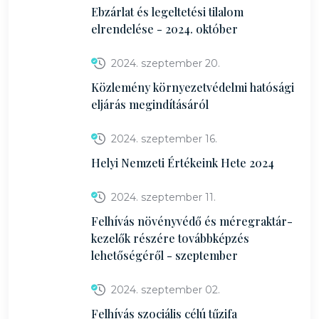
Ebzárlat és legeltetési tilalom
elrendelése - 2024. október
2024. szeptember 20.
Közlemény környezetvédelmi hatósági
eljárás megindításáról
2024. szeptember 16.
Helyi Nemzeti Értékeink Hete 2024
2024. szeptember 11.
Felhívás növényvédő és méregraktár-
kezelők részére továbbképzés
lehetőségéről - szeptember
2024. szeptember 02.
Felhívás szociális célú tűzifa