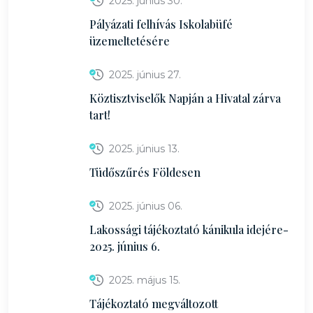
2025. június 30.
Pályázati felhívás Iskolabüfé
üzemeltetésére
2025. június 27.
Köztisztviselők Napján a Hivatal zárva
tart!
2025. június 13.
Tüdőszűrés Földesen
2025. június 06.
Lakossági tájékoztató kánikula idejére-
2025. június 6.
2025. május 15.
Tájékoztató megváltozott