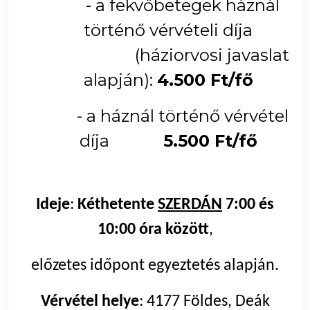
- a fekvőbetegek háznál
történő vérvételi díja
(háziorvosi javaslat
alapján):
4.500 Ft/fő
- a háznál történő vérvétel
díja
5.500 Ft/fő
Ideje
:
Kéthetente
SZERDÁN
7:00 és
10:00 óra között
,
előzetes időpont egyeztetés alapján.
Vérvétel helye
: 4177 Földes, Deák