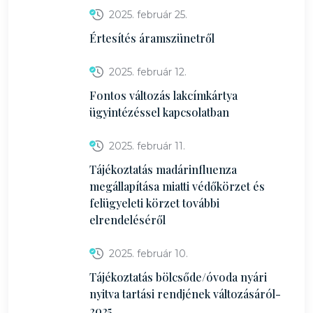
2025. február 25.
Értesítés áramszünetről
2025. február 12.
Fontos változás lakcímkártya
ügyintézéssel kapcsolatban
2025. február 11.
Tájékoztatás madárinfluenza
megállapítása miatti védőkörzet és
felügyeleti körzet további
elrendeléséről
2025. február 10.
Tájékoztatás bölcsőde/óvoda nyári
nyitva tartási rendjének változásáról-
2025