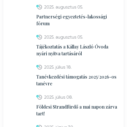
2025. augusztus 05.
Partnerségi egyeztetés-lakossági
fórum
2025. augusztus 05.
Tájékoztatás a Kállay László Óvoda
nyári nyitva tartásáról
2025. július 18.
Tanévkezdési támogatás 2025/2026-os
tanévre
2025. július 08.
Földesi Strandfürdő a mai napon zárva
tart!