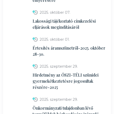
elnyerésére
2025. október 07.
Lakossági tájékoztató címkezelési
eljárások megindításáról
2025. október 01.
Értesítés áramszünetről-2025. október
28-30.
2025. szeptember 29.
Hirdetmény az ŐSZI-TÉLI szünidei
gyermekétkeztetésre jogosultak
részére-2025
2025. szeptember 29.
Önkormányzati tulajdonban lévő