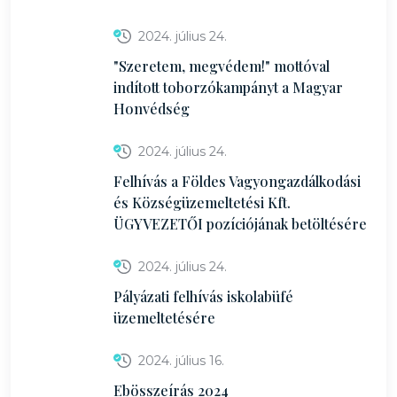
2024. július 24.
"Szeretem, megvédem!" mottóval
indított toborzókampányt a Magyar
Honvédség
2024. július 24.
Felhívás a Földes Vagyongazdálkodási
és Községüzemeltetési Kft.
ÜGYVEZETŐI pozíciójának betöltésére
2024. július 24.
Pályázati felhívás iskolabüfé
üzemeltetésére
2024. július 16.
Ebösszeírás 2024