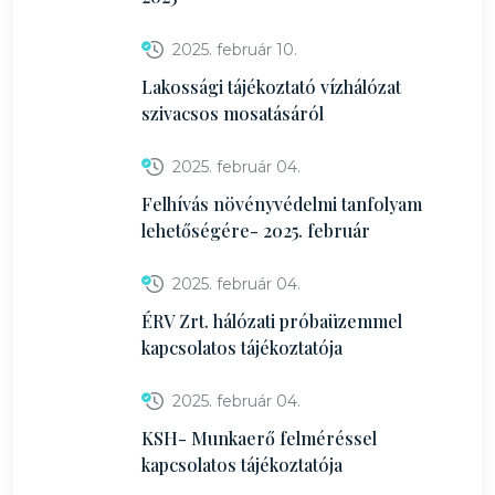
2025. február 10.
Lakossági tájékoztató vízhálózat
szivacsos mosatásáról
2025. február 04.
Felhívás növényvédelmi tanfolyam
lehetőségére- 2025. február
2025. február 04.
ÉRV Zrt. hálózati próbaüzemmel
kapcsolatos tájékoztatója
2025. február 04.
KSH- Munkaerő felméréssel
kapcsolatos tájékoztatója