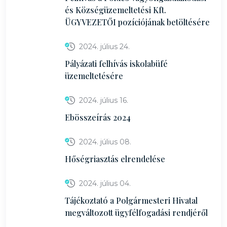
és Községüzemeltetési Kft.
ÜGYVEZETŐI pozíciójának betöltésére
2024. július 24.
Pályázati felhívás iskolabüfé
üzemeltetésére
2024. július 16.
Ebösszeírás 2024
2024. július 08.
Hőségriasztás elrendelése
2024. július 04.
Tájékoztató a Polgármesteri Hivatal
megváltozott ügyfélfogadási rendjéről