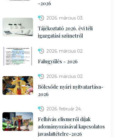
-2026
2026. március 03.
Tájékoztató 2026. évi téli
igazgatási szünetről
2026. március 02.
Falugyűlés - 2026
2026. március 02.
Bölcsőde nyári nyitvatartása-
2026
2026. február 24.
Felhívás elismerői díjak
adományozásával kapcsolatos
javaslattételre-2026