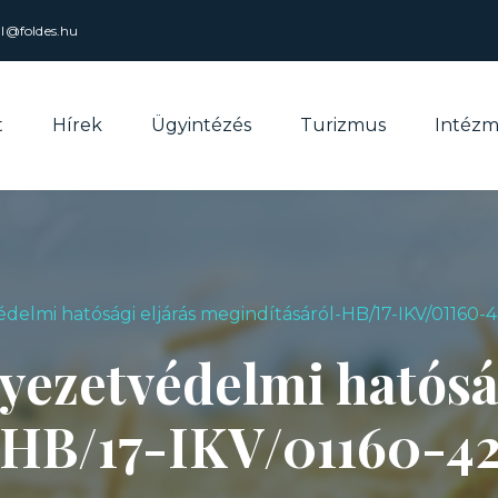
al@foldes.hu
t
Hírek
Ügyintézés
Turizmus
Intéz
elmi hatósági eljárás megindításáról-HB/17-IKV/01160-
ezetvédelmi hatóság
-HB/17-IKV/01160-4