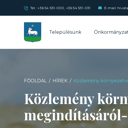
Tel.:
+36 54 531-000
,
+36 54 531-031
E-mail: hivat
Településünk
Önkormányza
FŐOLDAL
HÍREK
Közlemény környezetvéd
Közlemény körny
megindításáról