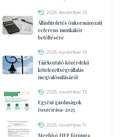
2025. december 10.
Álláshirdetés önkormányzati
referens munkakör
betöltésére
2025. november 19.
Tájékoztató közérdekű
kötelezettségvállalás
megvalósulásáról
2025. november 13.
Egyéni gazdaságok
összeírása-2025
2025. november 11.
Meghívó HEP fórumra