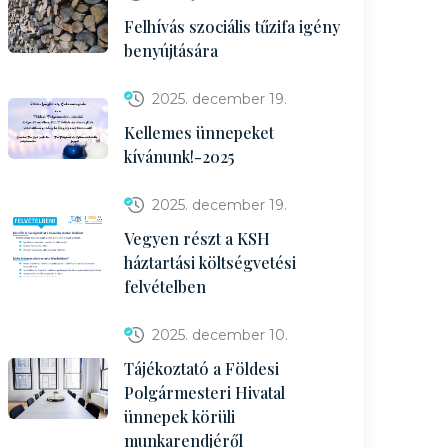
Felhívás szociális tűzifa igény
benyújtására
2025. december 19.
Kellemes ünnepeket
kívánunk!-2025
2025. december 19.
Vegyen részt a KSH
háztartási költségvetési
felvételben
2025. december 10.
Tájékoztató a Földesi
Polgármesteri Hivatal
ünnepek körüli
munkarendjéről