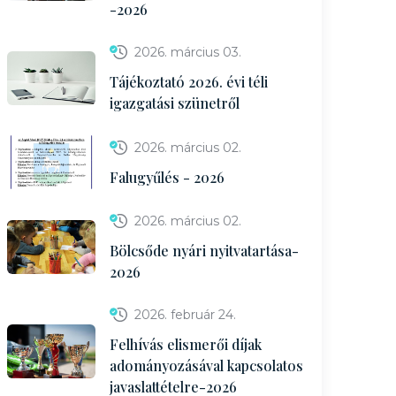
-2026
2026. március 03.
Tájékoztató 2026. évi téli
igazgatási szünetről
2026. március 02.
Falugyűlés - 2026
2026. március 02.
Bölcsőde nyári nyitvatartása-
2026
2026. február 24.
Felhívás elismerői díjak
adományozásával kapcsolatos
javaslattételre-2026