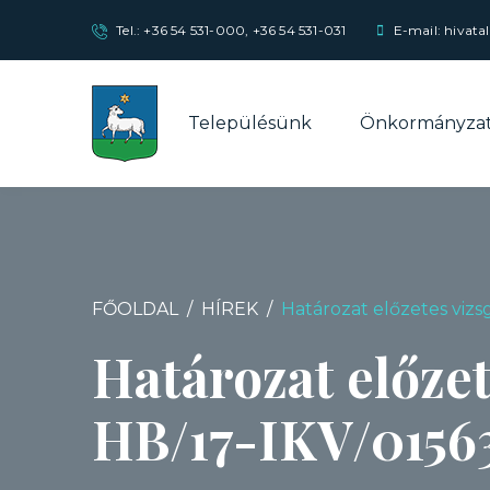
Tel.:
+36 54 531-000
,
+36 54 531-031
E-mail: hivata
Településünk
Önkormányza
FŐOLDAL
HÍREK
Határozat előzetes vizsg
Határozat előzet
HB/17-IKV/0156