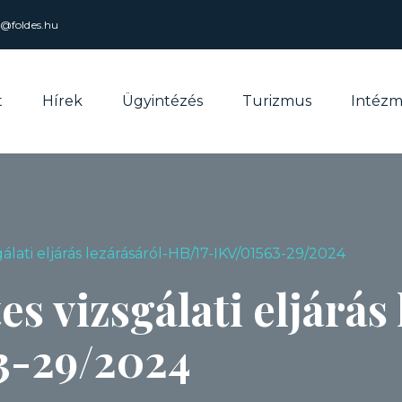
l@foldes.hu
t
Hírek
Ügyintézés
Turizmus
Intéz
álati eljárás lezárásáról-HB/17-IKV/01563-29/2024
es vizsgálati eljárás
3-29/2024