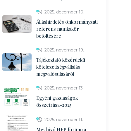
2025. december 10.
Álláshirdetés önkormányzati
referens munkakör
betöltésére
2025. november 19.
Tájékoztató közérdekű
kötelezettségvállalás
megvalósulásáról
2025. november 13.
Egyéni gazdaságok
összeírása-2025
2025. november 11.
Meghívó HEP fórumra