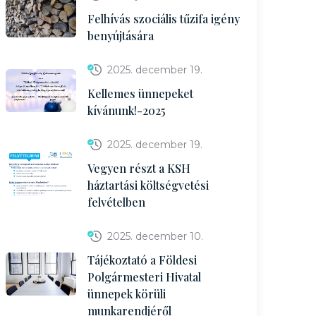
Felhívás szociális tűzifa igény
benyújtására
2025. december 19.
Kellemes ünnepeket
kívánunk!-2025
2025. december 19.
Vegyen részt a KSH
háztartási költségvetési
felvételben
2025. december 10.
Tájékoztató a Földesi
Polgármesteri Hivatal
ünnepek körüli
munkarendjéről