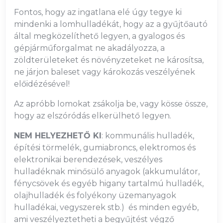
Fontos, hogy az ingatlana elé úgy tegye ki
mindenki a lomhulladékát, hogy az a gyűjtőautó
által megközelíthető legyen, a gyalogos és
gépjárműforgalmat ne akadályozza, a
zöldterületeket és növényzeteket ne károsítsa,
ne járjon baleset vagy károkozás veszélyének
előidézésével!
Az apróbb lomokat zsákolja be, vagy kösse össze,
hogy az elszóródás elkerülhető legyen.
NEM HELYEZHETŐ KI
: kommunális hulladék,
építési törmelék, gumiabroncs, elektromos és
elektronikai berendezések, veszélyes
hulladéknak minősülő anyagok (akkumulátor,
fénycsövek és egyéb higany tartalmú hulladék,
olajhulladék és folyékony üzemanyagok
hulladékai, vegyszerek stb.) és minden egyéb,
ami veszélyeztetheti a begyűjtést végző