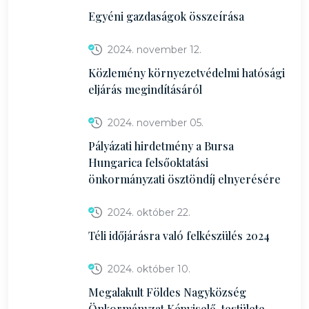
Egyéni gazdaságok összeírása
2024. november 12.
Közlemény környezetvédelmi hatósági
eljárás megindításáról
2024. november 05.
Pályázati hirdetmény a Bursa
Hungarica felsőoktatási
önkormányzati ösztöndíj elnyerésére
2024. október 22.
Téli időjárásra való felkészülés 2024
2024. október 10.
Megalakult Földes Nagyközség
Önkormányzat Képviselő-testülete