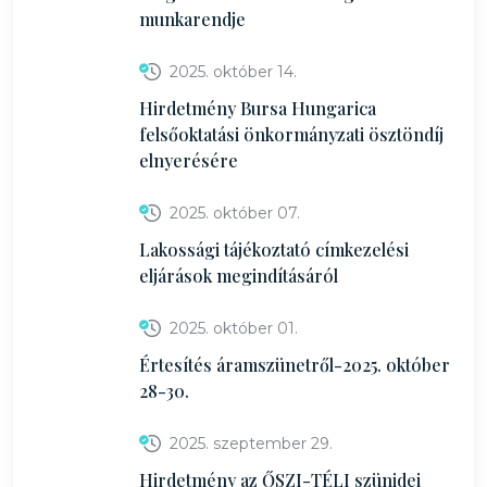
munkarendje
2025. október 14.
Hirdetmény Bursa Hungarica
felsőoktatási önkormányzati ösztöndíj
elnyerésére
2025. október 07.
Lakossági tájékoztató címkezelési
eljárások megindításáról
2025. október 01.
Értesítés áramszünetről-2025. október
28-30.
2025. szeptember 29.
Hirdetmény az ŐSZI-TÉLI szünidei