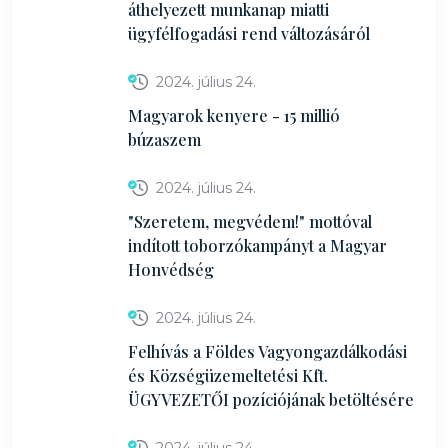
áthelyezett munkanap miatti
ügyfélfogadási rend változásáról
2024. július 24.
Magyarok kenyere - 15 millió
búzaszem
2024. július 24.
"Szeretem, megvédem!" mottóval
indított toborzókampányt a Magyar
Honvédség
2024. július 24.
Felhívás a Földes Vagyongazdálkodási
és Községüzemeltetési Kft.
ÜGYVEZETŐI pozíciójának betöltésére