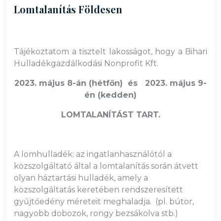
Lomtalanítás Földesen
Tájékoztatom a tisztelt lakosságot, hogy a Bihari
Hulladékgazdálkodási Nonprofit Kft.
2023. május 8-án (hétfőn) és 2023. május 9-
én (kedden)
LOMTALANÍTÁST TART.
A lomhulladék: az ingatlanhasználótól a
közszolgáltató által a lomtalanítás során átvett
olyan háztartási hulladék, amely a
közszolgáltatás keretében rendszeresített
gyűjtőedény méreteit meghaladja. (pl. bútor,
nagyobb dobozok, rongy bezsákolva stb.)