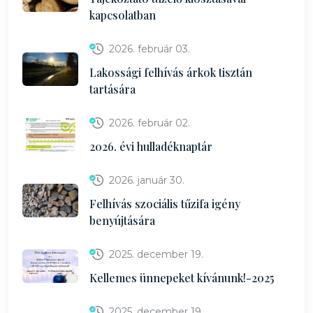
kapcsolatban
2026. február 03.
Lakossági felhívás árkok tisztán
tartására
2026. február 02.
2026. évi hulladéknaptár
2026. január 30.
Felhívás szociális tűzifa igény
benyújtására
2025. december 19.
Kellemes ünnepeket kívánunk!-2025
2025. december 19.