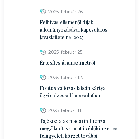
2025. február 26.
Felhívás elismerői díjak
adományozásával kapcsolatos
javaslattételre-2025
2025. február 25.
Értesítés áramszünetről
2025. február 12.
Fontos változás lakcímkártya
ügyintézéssel kapcsolatban
2025. február 11.
Tájékoztatás madárinfluenza
megállapítása miatti védőkörzet és
felügyeleti körzet további