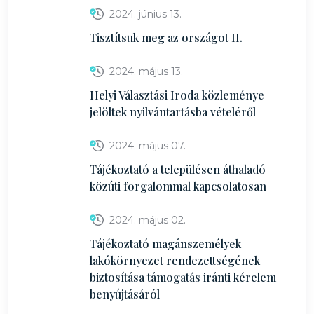
2024. június 13.
Tisztítsuk meg az országot II.
2024. május 13.
Helyi Választási Iroda közleménye
jelöltek nyilvántartásba vételéről
2024. május 07.
Tájékoztató a településen áthaladó
közúti forgalommal kapcsolatosan
2024. május 02.
Tájékoztató magánszemélyek
lakókörnyezet rendezettségének
biztosítása támogatás iránti kérelem
benyújtásáról