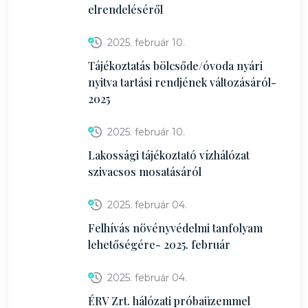
elrendeléséről
2025. február 10.
Tájékoztatás bölcsőde/óvoda nyári
nyitva tartási rendjének változásáról-
2025
2025. február 10.
Lakossági tájékoztató vízhálózat
szivacsos mosatásáról
2025. február 04.
Felhívás növényvédelmi tanfolyam
lehetőségére- 2025. február
2025. február 04.
ÉRV Zrt. hálózati próbaüzemmel