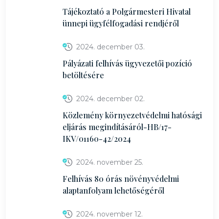
Tájékoztató a Polgármesteri Hivatal
ünnepi ügyfélfogadási rendjéről
2024. december 03.
Pályázati felhívás ügyvezetői pozíció
betöltésére
2024. december 02.
Közlemény környezetvédelmi hatósági
eljárás megindításáról-HB/17-
IKV/01160-42/2024
2024. november 25.
Felhívás 80 órás növényvédelmi
alaptanfolyam lehetőségéről
2024. november 12.