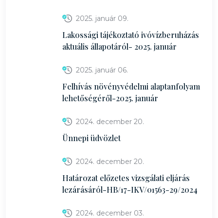
2025. január 09.
Lakossági tájékoztató ivóvízberuházás
aktuális állapotáról- 2025. január
2025. január 06.
Felhívás növényvédelmi alaptanfolyam
lehetőségéről-2025. január
2024. december 20.
Ünnepi üdvözlet
2024. december 20.
Határozat előzetes vizsgálati eljárás
lezárásáról-HB/17-IKV/01563-29/2024
2024. december 03.