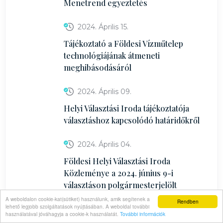
Menetrend egyeztetés
2024. Április 15.
Tájékoztató a Földesi Vízműtelep
technológiájának átmeneti
meghibásodásáról
2024. Április 09.
Helyi Választási Iroda tájékoztatója
választáshoz kapcsolódó határidőkről
2024. Április 04.
Földesi Helyi Választási Iroda
Közleménye a 2024. június 9-i
választáson polgármesterjelölt
állításához és egyéni listás jelölt
A weboldalon cookie-kat(sütiket) használunk, amik segítenek a
Rendben
lehető legjobb szolgáltatások nyújtásában. A weboldal további
állításához szükséges ajánlások
használatával jóváhagyja a cookie-k használatát.
További információk
számának meghatározásáról