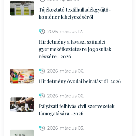
Tájékoztató textilhulladékgyűjtő-
konténer kihelyezéséről
2026. március 12.
Hirdetmény a tavaszi szünidei
gyermekétkeztetésre jogosultak
részére- 2026
2026. március 06.
Hirdetmény óvodai beiratásról-2026
2026. március 06.
Pályázati felhívás civil szervezetek
támogatására -2026
2026. március 03.