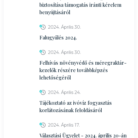
biztosítása támogatás iránti kérelem
benyújtásáról
2024. Április 30.
Falugyűlés 2024.
2024. Április 30.
Felhívás növényvédő és méregraktár-
kezelők részére továbbképzés
lehetőségéről
2024. Április 24.
Tájékoztató az ivóvíz fogyasztás
korlátozásának feloldásáról
2024. Április 17.
Választási Ügyelet - 2024. április 20-án