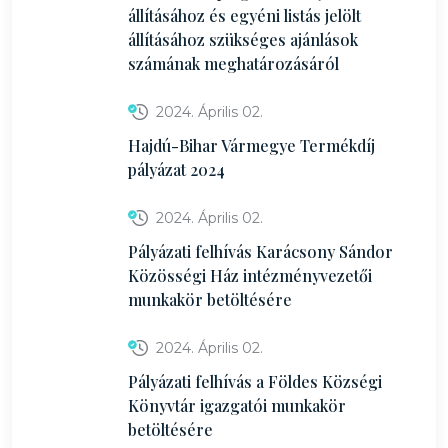
állításához és egyéni listás jelölt
állításához szükséges ajánlások
számának meghatározásáról
2024. Április 02.
Hajdú-Bihar Vármegye Termékdíj
pályázat 2024
2024. Április 02.
Pályázati felhívás Karácsony Sándor
Közösségi Ház intézményvezetői
munkakör betöltésére
2024. Április 02.
Pályázati felhívás a Földes Községi
Könyvtár igazgatói munkakör
betöltésére