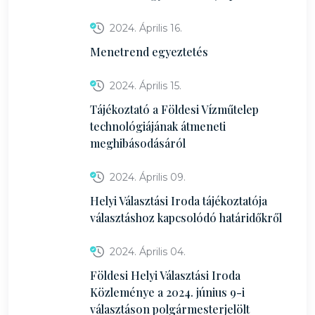
2024. Április 16.
Menetrend egyeztetés
2024. Április 15.
Tájékoztató a Földesi Vízműtelep
technológiájának átmeneti
meghibásodásáról
2024. Április 09.
Helyi Választási Iroda tájékoztatója
választáshoz kapcsolódó határidőkről
2024. Április 04.
Földesi Helyi Választási Iroda
Közleménye a 2024. június 9-i
választáson polgármesterjelölt