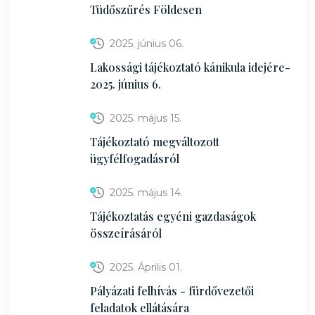
Tüdőszűrés Földesen
2025. június 06.
Lakossági tájékoztató kánikula idejére-
2025. június 6.
2025. május 15.
Tájékoztató megváltozott
ügyfélfogadásról
2025. május 14.
Tájékoztatás egyéni gazdaságok
összeírásáról
2025. Április 01.
Pályázati felhívás - fürdővezetői
feladatok ellátására