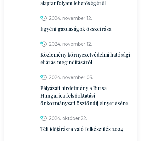
alaptanfolyam lehetőségéről
2024. november 12.
Egyéni gazdaságok összeírása
2024. november 12.
Közlemény környezetvédelmi hatósági
eljárás megindításáról
2024. november 05.
Pályázati hirdetmény a Bursa
Hungarica felsőoktatási
önkormányzati ösztöndíj elnyerésére
2024. október 22.
Téli időjárásra való felkészülés 2024