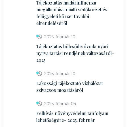
Tájékoztatás madárinfluenza
megállapítása miatti védőkörzet és
felügyeleti körzet további
elrendeléséről
2025. február 10.
Tájékoztatás bölcsőde/óvoda nyári
nyitva tartási rendjének változásáról-
2025
2025. február 10.
Lakossági tájékoztató vízhálózat
szivacsos mosatásáról
2025. február 04.
Felhívás növényvédelmi tanfolyam
lehetőségére- 2025. február