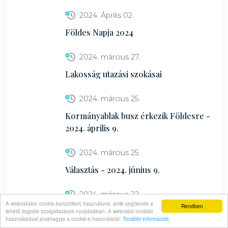
2024. Április 02.
Földes Napja 2024
2024. március 27.
Lakosság utazási szokásai
2024. március 25.
Kormányablak busz érkezik Földesre -
2024. április 9.
2024. március 25.
Választás - 2024. június 9.
2024. március 22.
A weboldalon cookie-kat(sütiket) használunk, amik segítenek a
Rendben
Húsvétoló a Bihari Síkon
lehető legjobb szolgáltatások nyújtásában. A weboldal további
használatával jóváhagyja a cookie-k használatát.
További információk