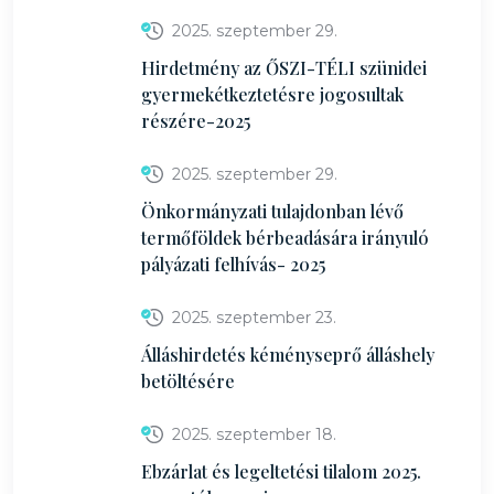
2025. szeptember 29.
Hirdetmény az ŐSZI-TÉLI szünidei
gyermekétkeztetésre jogosultak
részére-2025
2025. szeptember 29.
Önkormányzati tulajdonban lévő
termőföldek bérbeadására irányuló
pályázati felhívás- 2025
2025. szeptember 23.
Álláshirdetés kéményseprő álláshely
betöltésére
2025. szeptember 18.
Ebzárlat és legeltetési tilalom 2025.