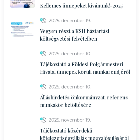
Kellemes ünnepeket kívánunk!-2025
2025. december 19.
Vegyen részt a KSH háztartási
költségvetési felvételben
2025. december 10.
Tájékoztató a Földesi Polgármesteri
Hivatal ünnepek körüli munkarendjéről
2025. december 10.
Álláshirdetés önkormányzati referens
munkakör betöltésére
2025. november 19.
Tájékoztató közérdekű
kötelezettségvállalás megvalósulásáról