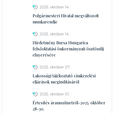
2025. október 14.
Polgármesteri Hivatal megváltozott
munkarendje
2025. október 14.
Hirdetmény Bursa Hungarica
felsőoktatási önkormányzati ösztöndíj
elnyerésére
2025. október 07.
Lakossági tájékoztató címkezelési
eljárások megindításáról
2025. október 01.
Értesítés áramszünetről-2025. október
28-30.