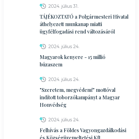
2024. július 31.
TÁJÉKOZTATÓ a Polgármesteri Hivatal
áthelyezett munkanap miatti
ügyfélfogadási rend változásáról
2024. július 24.
Magyarok kenyere - 15 millió
búzaszem
2024. július 24.
"Szeretem, megvédem!" mottóval
indított toborzókampányt a Magyar
Honvédség
2024. július 24.
Felhívás a Földes Vagyongazdálkodási
és Községüzemeltetési Kft.