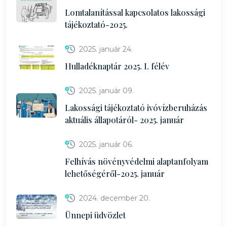
Lomtalanítással kapcsolatos lakossági
tájékoztató-2025.
2025. január 24.
Hulladéknaptár 2025. I. félév
2025. január 09.
Lakossági tájékoztató ivóvízberuházás
aktuális állapotáról- 2025. január
2025. január 06.
Felhívás növényvédelmi alaptanfolyam
lehetőségéről-2025. január
2024. december 20.
Ünnepi üdvözlet