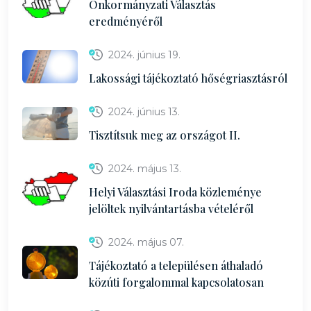
Önkormányzati Választás
eredményéről
2024. június 19.
Lakossági tájékoztató hőségriasztásról
2024. június 13.
Tisztítsuk meg az országot II.
2024. május 13.
Helyi Választási Iroda közleménye
jelöltek nyilvántartásba vételéről
2024. május 07.
Tájékoztató a településen áthaladó
közúti forgalommal kapcsolatosan