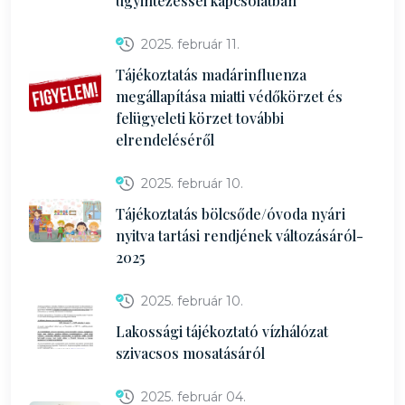
ügyintézéssel kapcsolatban
2025. február 11.
Tájékoztatás madárinfluenza
megállapítása miatti védőkörzet és
felügyeleti körzet további
elrendeléséről
2025. február 10.
Tájékoztatás bölcsőde/óvoda nyári
nyitva tartási rendjének változásáról-
2025
2025. február 10.
Lakossági tájékoztató vízhálózat
szivacsos mosatásáról
2025. február 04.