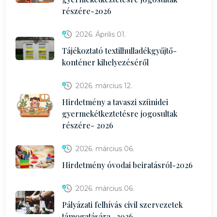
részére-2026
2026. Április 01.
Tájékoztató textilhulladékgyűjtő-
konténer kihelyezéséről
2026. március 12.
Hirdetmény a tavaszi szünidei
gyermekétkeztetésre jogosultak
részére- 2026
2026. március 06.
Hirdetmény óvodai beiratásról-2026
2026. március 06.
Pályázati felhívás civil szervezetek
támogatására -2026