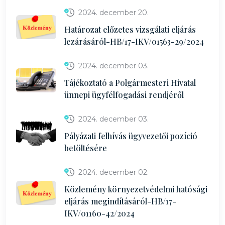
2024. december 20.
Határozat előzetes vizsgálati eljárás
lezárásáról-HB/17-IKV/01563-29/2024
2024. december 03.
Tájékoztató a Polgármesteri Hivatal
ünnepi ügyfélfogadási rendjéről
2024. december 03.
Pályázati felhívás ügyvezetői pozíció
betöltésére
2024. december 02.
Közlemény környezetvédelmi hatósági
eljárás megindításáról-HB/17-
IKV/01160-42/2024