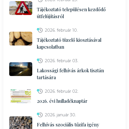
Tájékoztató településen kezdődő
útfelújításról
2026. február 10.
Tájékoztató tüzelő kiosztásával
kapcsolatban
2026. február 03.
Lakossági felhívás árkok tisztán
tartására
2026. február 02.
2026. évi hulladéknaptár
2026. január 30.
Felhívás szociális tűzifa igény