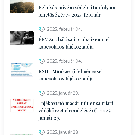
Felhívás növényvédelmi tanfolyam
lehetőségére- 2025. február
2025. február 04.
ÉRV Zrt. hálózati próbaüzemmel
kapcsolatos tájékoztatója
2025. február 04.
KSH- Munkaerő felméréssel
kapcsolatos tájékoztatója
2025. január 29.
Tájékoztató madárinfluenza miatti
védőkörzet elrendeléséről-2025.
január 29.
2025. január 28.