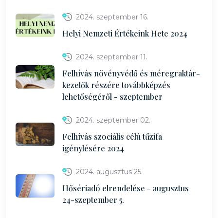
2024. szeptember 16.
Helyi Nemzeti Értékeink Hete 2024
2024. szeptember 11.
Felhívás növényvédő és méregraktár-
kezelők részére továbbképzés
lehetőségéről - szeptember
2024. szeptember 02.
Felhívás szociális célú tűzifa
igénylésére 2024
2024. augusztus 25.
Hősériadó elrendelése - augusztus
24-szeptember 5.