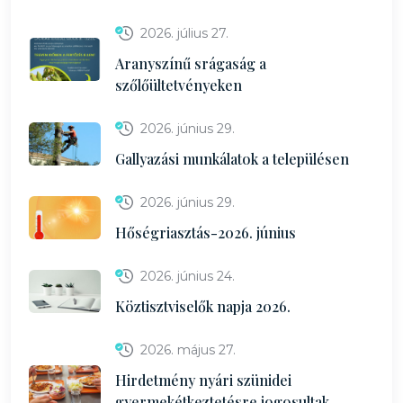
2026. július 27.
Aranyszínű srágaság a
szőlőültetvényeken
2026. június 29.
Gallyazási munkálatok a településen
2026. június 29.
Hőségriasztás-2026. június
2026. június 24.
Köztisztviselők napja 2026.
2026. május 27.
Hirdetmény nyári szünidei
gyermekétkeztetésre jogosultak