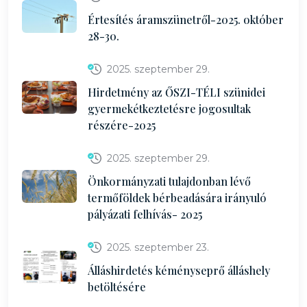
Értesítés áramszünetről-2025. október
28-30.
2025. szeptember 29.
Hirdetmény az ŐSZI-TÉLI szünidei
gyermekétkeztetésre jogosultak
részére-2025
2025. szeptember 29.
Önkormányzati tulajdonban lévő
termőföldek bérbeadására irányuló
pályázati felhívás- 2025
2025. szeptember 23.
Álláshirdetés kéményseprő álláshely
betöltésére