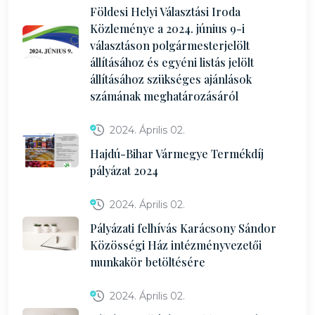
Földesi Helyi Választási Iroda
Közleménye a 2024. június 9-i
választáson polgármesterjelölt
állításához és egyéni listás jelölt
állításához szükséges ajánlások
számának meghatározásáról
2024. Április 02.
Hajdú-Bihar Vármegye Termékdíj
pályázat 2024
2024. Április 02.
Pályázati felhívás Karácsony Sándor
Közösségi Ház intézményvezetői
munkakör betöltésére
2024. Április 02.