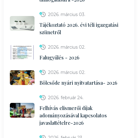
2026. március 03.
Tájékoztató 2026. évi téli igazgatási
szünetről
2026. március 02.
Falugyűlés - 2026
2026. március 02.
Bölcsőde nyári nyitvatartása- 2026
2026. február 24.
Felhívás elismerői díjak
adományozásával kapcsolatos
javaslattételre-2026
2026. február 23.