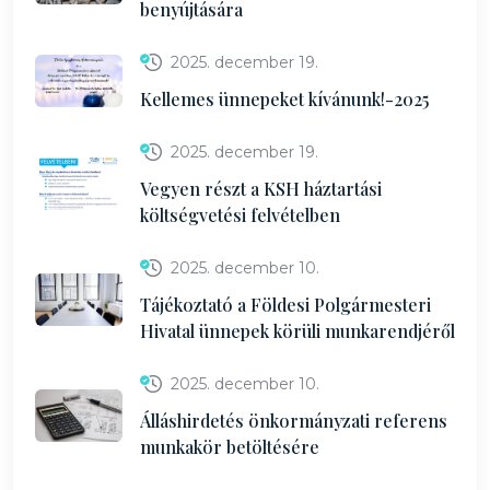
benyújtására
2025. december 19.
Kellemes ünnepeket kívánunk!-2025
2025. december 19.
Vegyen részt a KSH háztartási
költségvetési felvételben
2025. december 10.
Tájékoztató a Földesi Polgármesteri
Hivatal ünnepek körüli munkarendjéről
2025. december 10.
Álláshirdetés önkormányzati referens
munkakör betöltésére