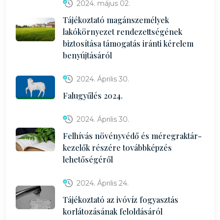
2024. május 02.
Tájékoztató magánszemélyek
lakókörnyezet rendezettségének
biztosítása támogatás iránti kérelem
benyújtásáról
2024. Április 30.
Falugyűlés 2024.
2024. Április 30.
Felhívás növényvédő és méregraktár-
kezelők részére továbbképzés
lehetőségéről
2024. Április 24.
Tájékoztató az ivóvíz fogyasztás
korlátozásának feloldásáról