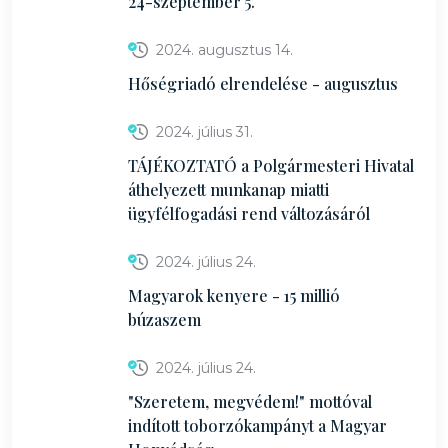
24-szeptember 5.
2024. augusztus 14.
Hőségriadó elrendelése - augusztus
2024. július 31.
TÁJÉKOZTATÓ a Polgármesteri Hivatal
áthelyezett munkanap miatti
ügyfélfogadási rend változásáról
2024. július 24.
Magyarok kenyere - 15 millió
búzaszem
2024. július 24.
"Szeretem, megvédem!" mottóval
indított toborzókampányt a Magyar