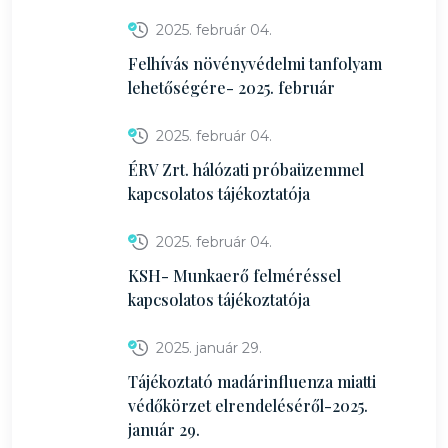
2025. február 04.
Felhívás növényvédelmi tanfolyam
lehetőségére- 2025. február
2025. február 04.
ÉRV Zrt. hálózati próbaüzemmel
kapcsolatos tájékoztatója
2025. február 04.
KSH- Munkaerő felméréssel
kapcsolatos tájékoztatója
2025. január 29.
Tájékoztató madárinfluenza miatti
védőkörzet elrendeléséről-2025.
január 29.