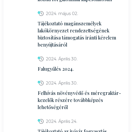
2024. május 02.
Tájékoztató magánszemélyek
lakókörnyezet rendezettségének
biztosítása támogatás iránti kérelem
benyújtásáról
2024. Április 30.
Falugyűlés 2024.
2024. Április 30.
Felhívás növényvédő és méregraktár-
kezelők részére továbbképzés
lehetőségéről
2024. Április 24.
Tájékoztató az ivóvíz fogyasztás