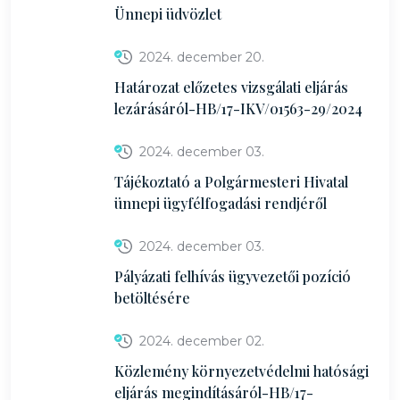
Ünnepi üdvözlet
2024. december 20.
Határozat előzetes vizsgálati eljárás
lezárásáról-HB/17-IKV/01563-29/2024
2024. december 03.
Tájékoztató a Polgármesteri Hivatal
ünnepi ügyfélfogadási rendjéről
2024. december 03.
Pályázati felhívás ügyvezetői pozíció
betöltésére
2024. december 02.
Közlemény környezetvédelmi hatósági
eljárás megindításáról-HB/17-