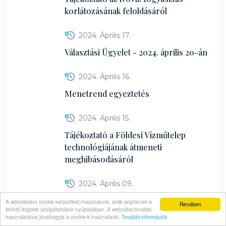
korlátozásának feloldásáról
2024. Április 17.
Választási Ügyelet - 2024. április 20-án
2024. Április 16.
Menetrend egyeztetés
2024. Április 15.
Tájékoztató a Földesi Vízműtelep
technológiájának átmeneti
meghibásodásáról
2024. Április 09.
Helyi Választási Iroda tájékoztatója
A weboldalon cookie-kat(sütiket) használunk, amik segítenek a
Rendben
lehető legjobb szolgáltatások nyújtásában. A weboldal további
választáshoz kapcsolódó határidőkről
használatával jóváhagyja a cookie-k használatát.
További információk