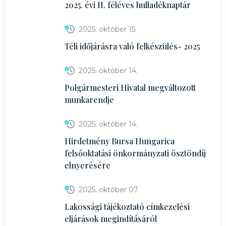
2025. évi II. féléves hulladéknaptár
2025. október 15.
Téli időjárásra való felkészülés- 2025
2025. október 14.
Polgármesteri Hivatal megváltozott
munkarendje
2025. október 14.
Hirdetmény Bursa Hungarica
felsőoktatási önkormányzati ösztöndíj
elnyerésére
2025. október 07.
Lakossági tájékoztató címkezelési
eljárások megindításáról