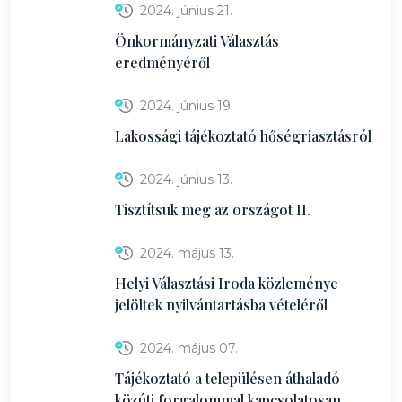
2024. június 21.
Önkormányzati Választás
eredményéről
2024. június 19.
Lakossági tájékoztató hőségriasztásról
2024. június 13.
Tisztítsuk meg az országot II.
2024. május 13.
Helyi Választási Iroda közleménye
jelöltek nyilvántartásba vételéről
2024. május 07.
Tájékoztató a településen áthaladó
közúti forgalommal kapcsolatosan