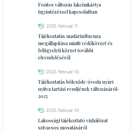
Fontos változás lakcímkártya
ügyintézéssel kapcsolatban
2025. február 11.
Tájékoztatás madárinfluenza
megállapítása miatti védőkörzet és
felügyeleti körzet további
elrendeléséről
2025. február 10.
Tájékoztatás bölcsőde/óvoda nyári
nyitva tartási rendjének változásáról-
2025
2025. február 10.
Lakossági tájékoztató vízhálózat
szivacsos mosatásáról