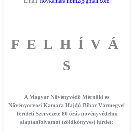
Email:
novkamara.hbm2@gmail.com
F E L H Í V Á
S
A Magyar Növényvédő Mérnöki és
Növényorvosi Kamara Hajdú-Bihar Vármegyei
Területi Szervezete 80 órás növényvédelmi
alaptanfolyamot (zöldkönyves) hirdet: