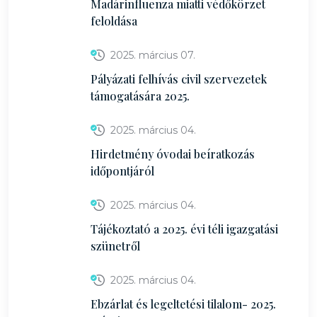
Madárinfluenza miatti védőkörzet
feloldása
2025. március 07.
Pályázati felhívás civil szervezetek
támogatására 2025.
2025. március 04.
Hirdetmény óvodai beíratkozás
időpontjáról
2025. március 04.
Tájékoztató a 2025. évi téli igazgatási
szünetről
2025. március 04.
Ebzárlat és legeltetési tilalom- 2025.