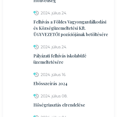
Honvédség
2024. július 24.
Felhívás a Földes Vagyongazdálkodási
és Községüzemeltetési Kft.
ÜGYVEZETŐI pozíciójának betöltésére
2024. július 24.
Pályázati felhívás iskolabüfé
üzemeltetésére
2024. július 16.
Ebösszeírás 2024
2024. július 08.
Hőségriasztás elrendelése