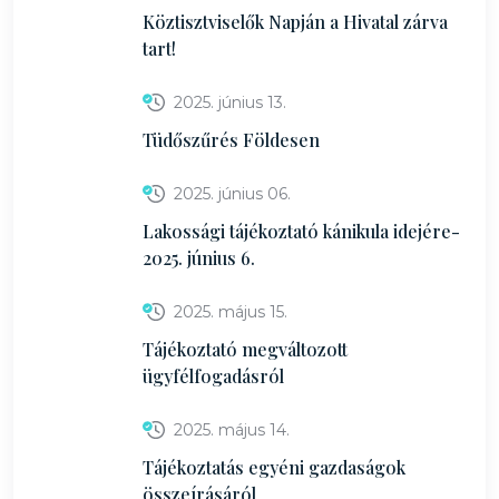
Köztisztviselők Napján a Hivatal zárva
tart!
2025. június 13.
Tüdőszűrés Földesen
2025. június 06.
Lakossági tájékoztató kánikula idejére-
2025. június 6.
2025. május 15.
Tájékoztató megváltozott
ügyfélfogadásról
2025. május 14.
Tájékoztatás egyéni gazdaságok
összeírásáról