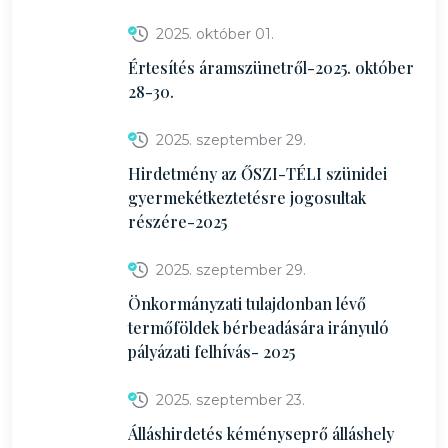
2025. október 01.
Értesítés áramszünetről-2025. október
28-30.
2025. szeptember 29.
Hirdetmény az ŐSZI-TÉLI szünidei
gyermekétkeztetésre jogosultak
részére-2025
2025. szeptember 29.
Önkormányzati tulajdonban lévő
termőföldek bérbeadására irányuló
pályázati felhívás- 2025
2025. szeptember 23.
Álláshirdetés kéményseprő álláshely