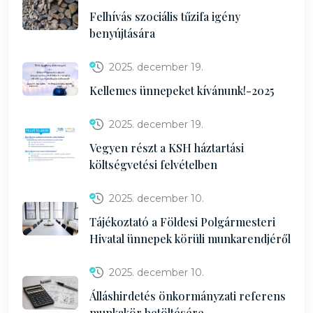
Felhívás szociális tűzifa igény
benyújtására
2025. december 19.
Kellemes ünnepeket kívánunk!-2025
2025. december 19.
Vegyen részt a KSH háztartási
költségvetési felvételben
2025. december 10.
Tájékoztató a Földesi Polgármesteri
Hivatal ünnepek körüli munkarendjéről
2025. december 10.
Álláshirdetés önkormányzati referens
munkakör betöltésére