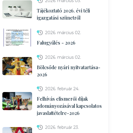
2026. március 03.
Tájékoztató 2026. évi téli
igazgatási szünetről
2026. március 02.
Falugyűlés - 2026
2026. március 02.
Bölcsőde nyári nyitvatartása-
2026
2026. február 24.
Felhívás elismerői díjak
adományozásával kapcsolatos
javaslattételre-2026
2026. február 23.