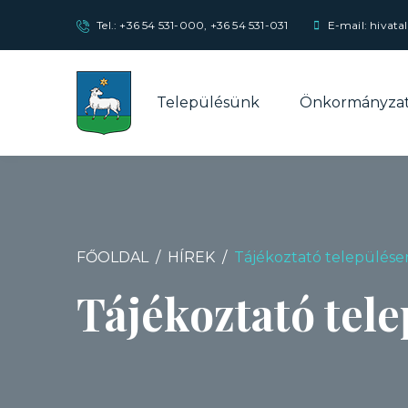
Tel.:
+36 54 531-000
,
+36 54 531-031
E-mail: hivata
Településünk
Önkormányza
FŐOLDAL
HÍREK
Tájékoztató települése
Tájékoztató tele