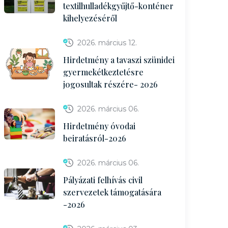
textilhulladékgyűjtő-konténer
kihelyezéséről
2026. március 12.
Hirdetmény a tavaszi szünidei
gyermekétkeztetésre
jogosultak részére- 2026
2026. március 06.
Hirdetmény óvodai
beiratásról-2026
2026. március 06.
Pályázati felhívás civil
szervezetek támogatására
-2026