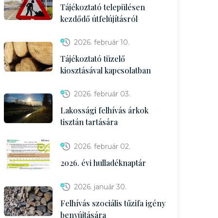
Tájékoztató településen
kezdődő útfelújításról
2026. február 10.
Tájékoztató tüzelő
kiosztásával kapcsolatban
2026. február 03.
Lakossági felhívás árkok
tisztán tartására
2026. február 02.
2026. évi hulladéknaptár
2026. január 30.
Felhívás szociális tűzifa igény
benyújtására