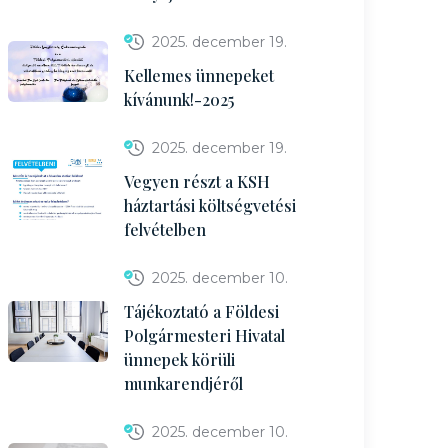
2025. december 19.
Kellemes ünnepeket
kívánunk!-2025
2025. december 19.
Vegyen részt a KSH
háztartási költségvetési
felvételben
2025. december 10.
Tájékoztató a Földesi
Polgármesteri Hivatal
ünnepek körüli
munkarendjéről
2025. december 10.