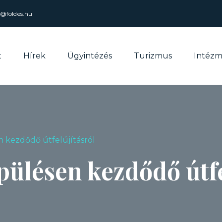
l@foldes.hu
t
Hírek
Ügyintézés
Turizmus
Intéz
n kezdődő útfelújításról
pülésen kezdődő útfe