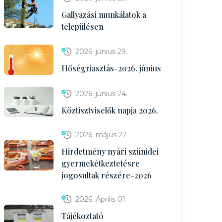
Gallyazási munkálatok a
településen
2026. június 29.
Hőségriasztás-2026. június
2026. június 24.
Köztisztviselők napja 2026.
2026. május 27.
Hirdetmény nyári szünidei
gyermekétkeztetésre
jogosultak részére-2026
2026. Április 01.
Tájékoztató