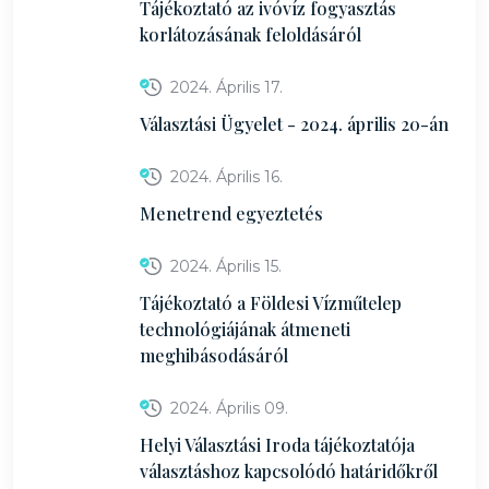
Tájékoztató az ivóvíz fogyasztás
korlátozásának feloldásáról
2024. Április 17.
Választási Ügyelet - 2024. április 20-án
2024. Április 16.
Menetrend egyeztetés
2024. Április 15.
Tájékoztató a Földesi Vízműtelep
technológiájának átmeneti
meghibásodásáról
2024. Április 09.
Helyi Választási Iroda tájékoztatója
választáshoz kapcsolódó határidőkről