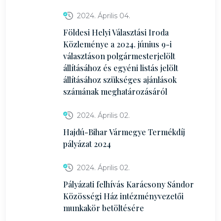
2024. Április 04.
Földesi Helyi Választási Iroda
Közleménye a 2024. június 9-i
választáson polgármesterjelölt
állításához és egyéni listás jelölt
állításához szükséges ajánlások
számának meghatározásáról
2024. Április 02.
Hajdú-Bihar Vármegye Termékdíj
pályázat 2024
2024. Április 02.
Pályázati felhívás Karácsony Sándor
Közösségi Ház intézményvezetői
munkakör betöltésére