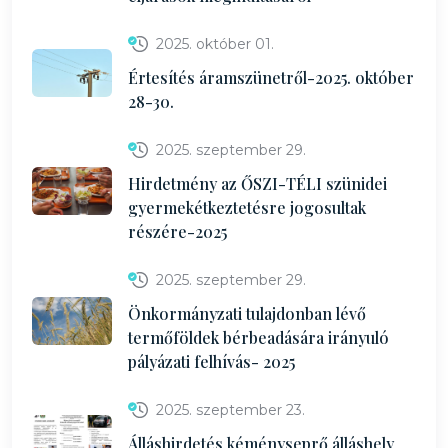
2025. október 01.
Értesítés áramszünetről-2025. október
28-30.
2025. szeptember 29.
Hirdetmény az ŐSZI-TÉLI szünidei
gyermekétkeztetésre jogosultak
részére-2025
2025. szeptember 29.
Önkormányzati tulajdonban lévő
termőföldek bérbeadására irányuló
pályázati felhívás- 2025
2025. szeptember 23.
Álláshirdetés kéményseprő álláshely