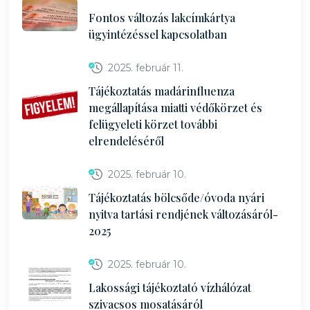
Fontos változás lakcímkártya
ügyintézéssel kapcsolatban
2025. február 11.
Tájékoztatás madárinfluenza
megállapítása miatti védőkörzet és
felügyeleti körzet további
elrendeléséről
2025. február 10.
Tájékoztatás bölcsőde/óvoda nyári
nyitva tartási rendjének változásáról-
2025
2025. február 10.
Lakossági tájékoztató vízhálózat
szivacsos mosatásáról