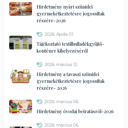
Hirdetmény nyári szünidei
gyermekétkeztetésre jogosultak
részére-2026
2026. Április 01.
Tájékoztató textilhulladékgyűjtő-
konténer kihelyezéséről
2026. március 12.
Hirdetmény a tavaszi szünidei
gyermekétkeztetésre jogosultak
részére- 2026
2026. március 06.
Hirdetmény óvodai beiratásról-2026
2026. március 06.