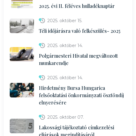
2025. évi II. féléves hulladéknaptár
2025. október 15.
Téli időjárásra való felkészülés- 2025
2025. október 14.
Polgármesteri Hivatal megváltozott
munkarendje
2025. október 14.
Hirdetmény Bursa Hungarica
felsőoktatási önkormányzati ösztöndíj
elnyerésére
2025. október 07.
Lakossági tájékoztató címkezelési
eljárások megindításáról