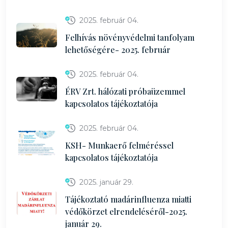
2025. február 04.
Felhívás növényvédelmi tanfolyam
lehetőségére- 2025. február
2025. február 04.
ÉRV Zrt. hálózati próbaüzemmel
kapcsolatos tájékoztatója
2025. február 04.
KSH- Munkaerő felméréssel
kapcsolatos tájékoztatója
2025. január 29.
Tájékoztató madárinfluenza miatti
védőkörzet elrendeléséről-2025.
január 29.