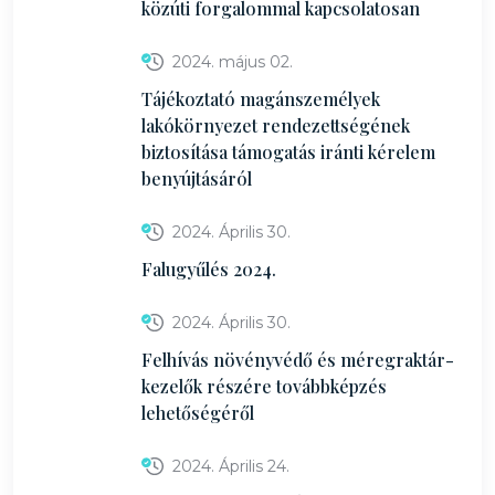
közúti forgalommal kapcsolatosan
2024. május 02.
Tájékoztató magánszemélyek
lakókörnyezet rendezettségének
biztosítása támogatás iránti kérelem
benyújtásáról
2024. Április 30.
Falugyűlés 2024.
2024. Április 30.
Felhívás növényvédő és méregraktár-
kezelők részére továbbképzés
lehetőségéről
2024. Április 24.