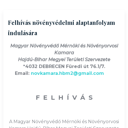
Felhívás növényvédelmi alaptanfolyam
indulására
Magyar Növényvédő Mérnöki és Növényorvosi
Kamara
Hajdú-Bihar Megyei Területi Szervezete
*4032 DEBRECEN Füredi út 76.1/7.
Email:
novkamara.hbm2@gmail.com
F E L H Í V Á S
A Magyar Növényvédő Mérnöki és Növényorvosi