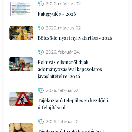
2026. március 02.
Falugyűlés - 2026
2026. március 02.
Bölcsőde nyári nyitvatartása- 2026
2026. február 24.
Felhívás elismerői díjak
adományozásával kapcsolatos
javaslattételre-2026
2026. február 23.
Tájékoztató településen kezdődő
útfelújításról
2026. február 10.
Tájékoztató tüzelő kiosztásával