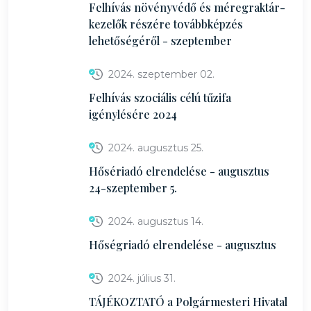
Felhívás növényvédő és méregraktár-
kezelők részére továbbképzés
lehetőségéről - szeptember
2024. szeptember 02.
Felhívás szociális célú tűzifa
igénylésére 2024
2024. augusztus 25.
Hősériadó elrendelése - augusztus
24-szeptember 5.
2024. augusztus 14.
Hőségriadó elrendelése - augusztus
2024. július 31.
TÁJÉKOZTATÓ a Polgármesteri Hivatal