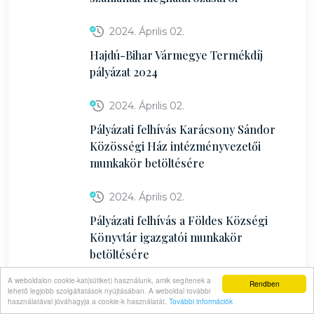
2024. Április 02.
Hajdú-Bihar Vármegye Termékdíj
pályázat 2024
2024. Április 02.
Pályázati felhívás Karácsony Sándor
Közösségi Ház intézményvezetői
munkakör betöltésére
2024. Április 02.
Pályázati felhívás a Földes Községi
Könyvtár igazgatói munkakör
betöltésére
A weboldalon cookie-kat(sütiket) használunk, amik segítenek a
Rendben
2024. Április 02.
lehető legjobb szolgáltatások nyújtásában. A weboldal további
használatával jóváhagyja a cookie-k használatát.
További információk
Földes Napja 2024