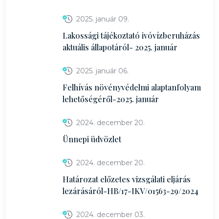
2025. január 09.
Lakossági tájékoztató ivóvízberuházás
aktuális állapotáról- 2025. január
2025. január 06.
Felhívás növényvédelmi alaptanfolyam
lehetőségéről-2025. január
2024. december 20.
Ünnepi üdvözlet
2024. december 20.
Határozat előzetes vizsgálati eljárás
lezárásáról-HB/17-IKV/01563-29/2024
2024. december 03.