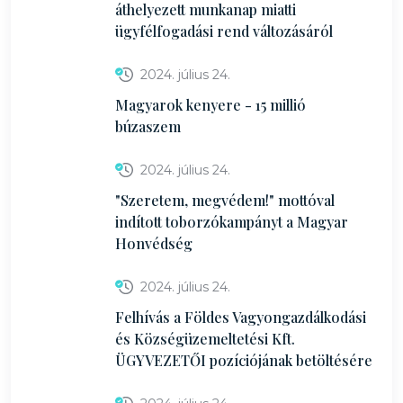
áthelyezett munkanap miatti
ügyfélfogadási rend változásáról
2024. július 24.
Magyarok kenyere - 15 millió
búzaszem
2024. július 24.
"Szeretem, megvédem!" mottóval
indított toborzókampányt a Magyar
Honvédség
2024. július 24.
Felhívás a Földes Vagyongazdálkodási
és Községüzemeltetési Kft.
ÜGYVEZETŐI pozíciójának betöltésére