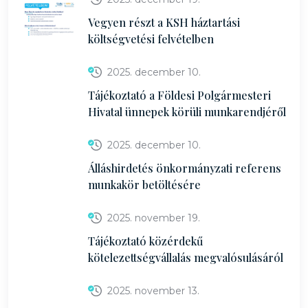
Vegyen részt a KSH háztartási
költségvetési felvételben
2025. december 10.
Tájékoztató a Földesi Polgármesteri
Hivatal ünnepek körüli munkarendjéről
2025. december 10.
Álláshirdetés önkormányzati referens
munkakör betöltésére
2025. november 19.
Tájékoztató közérdekű
kötelezettségvállalás megvalósulásáról
2025. november 13.