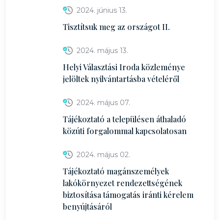
2024. június 13.
Tisztítsuk meg az országot II.
2024. május 13.
Helyi Választási Iroda közleménye
jelöltek nyilvántartásba vételéről
2024. május 07.
Tájékoztató a településen áthaladó
közúti forgalommal kapcsolatosan
2024. május 02.
Tájékoztató magánszemélyek
lakókörnyezet rendezettségének
biztosítása támogatás iránti kérelem
benyújtásáról