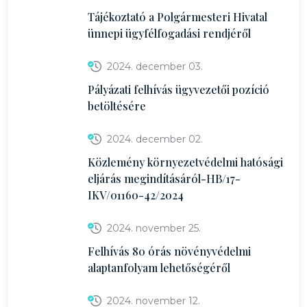
Tájékoztató a Polgármesteri Hivatal
ünnepi ügyfélfogadási rendjéről
2024. december 03.
Pályázati felhívás ügyvezetői pozíció
betöltésére
2024. december 02.
Közlemény környezetvédelmi hatósági
eljárás megindításáról-HB/17-
IKV/01160-42/2024
2024. november 25.
Felhívás 80 órás növényvédelmi
alaptanfolyam lehetőségéről
2024. november 12.