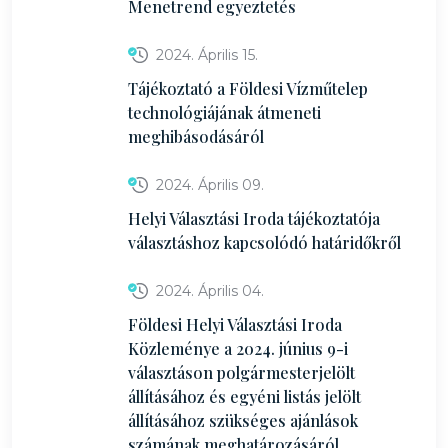
Menetrend egyeztetés
2024. Április 15.
Tájékoztató a Földesi Vízműtelep
technológiájának átmeneti
meghibásodásáról
2024. Április 09.
Helyi Választási Iroda tájékoztatója
választáshoz kapcsolódó határidőkről
2024. Április 04.
Földesi Helyi Választási Iroda
Közleménye a 2024. június 9-i
választáson polgármesterjelölt
állításához és egyéni listás jelölt
állításához szükséges ajánlások
számának meghatározásáról