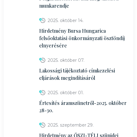
munkarendje
2025. október 14.
Hirdetmény Bursa Hungarica
felsőoktatási önkormányzati ösztöndíj
elnyerésére
2025. október 07.
Lakossági tájékoztató címkezelési
eljárások megindításáról
2025. október 01.
Értesítés áramszünetről-2025. október
28-30.
2025. szeptember 29.
Hirdetmény az ŐSZI-TÉLI szünidei