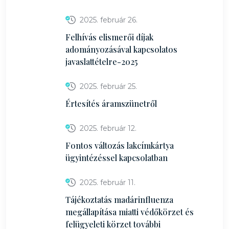
2025. február 26.
Felhívás elismerői díjak
adományozásával kapcsolatos
javaslattételre-2025
2025. február 25.
Értesítés áramszünetről
2025. február 12.
Fontos változás lakcímkártya
ügyintézéssel kapcsolatban
2025. február 11.
Tájékoztatás madárinfluenza
megállapítása miatti védőkörzet és
felügyeleti körzet további