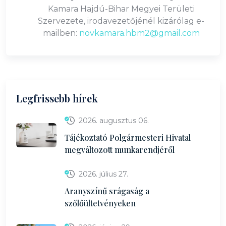
Kamara Hajdú-Bihar Megyei Területi
Szervezete, irodavezetőjénél kizárólag e-
mailben:
novkamara.hbm2@gmail.com
Legfrissebb hírek
2026. augusztus 06.
Tájékoztató Polgármesteri Hivatal
megváltozott munkarendjéről
2026. július 27.
Aranyszínű srágaság a
szőlőültetvényeken