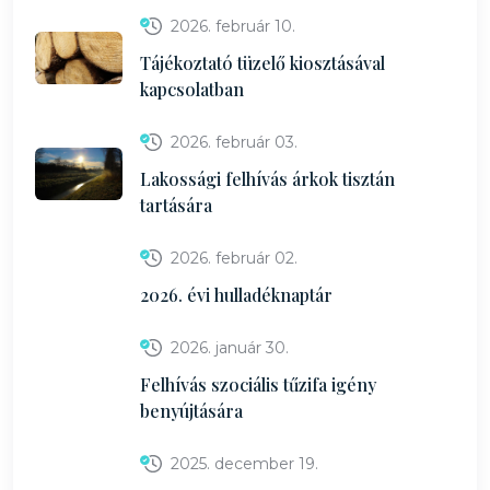
2026. február 10.
Tájékoztató tüzelő kiosztásával
kapcsolatban
2026. február 03.
Lakossági felhívás árkok tisztán
tartására
2026. február 02.
2026. évi hulladéknaptár
2026. január 30.
Felhívás szociális tűzifa igény
benyújtására
2025. december 19.