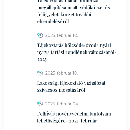
Tájékoztatás madárinfluenza
megállapítása miatti védőkörzet és
felügyeleti körzet további
elrendeléséről
2025. február 10.
Tájékoztatás bölcsőde/óvoda nyári
nyitva tartási rendjének változásáról-
2025
2025. február 10.
Lakossági tájékoztató vízhálózat
szivacsos mosatásáról
2025. február 04.
Felhívás növényvédelmi tanfolyam
lehetőségére- 2025. február