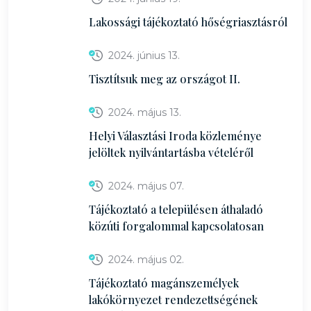
Lakossági tájékoztató hőségriasztásról
2024. június 13.
Tisztítsuk meg az országot II.
2024. május 13.
Helyi Választási Iroda közleménye
jelöltek nyilvántartásba vételéről
2024. május 07.
Tájékoztató a településen áthaladó
közúti forgalommal kapcsolatosan
2024. május 02.
Tájékoztató magánszemélyek
lakókörnyezet rendezettségének