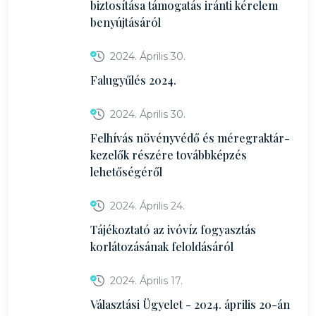
biztosítása támogatás iránti kérelem
benyújtásáról
2024. Április 30.
Falugyűlés 2024.
2024. Április 30.
Felhívás növényvédő és méregraktár-
kezelők részére továbbképzés
lehetőségéről
2024. Április 24.
Tájékoztató az ivóvíz fogyasztás
korlátozásának feloldásáról
2024. Április 17.
Választási Ügyelet - 2024. április 20-án