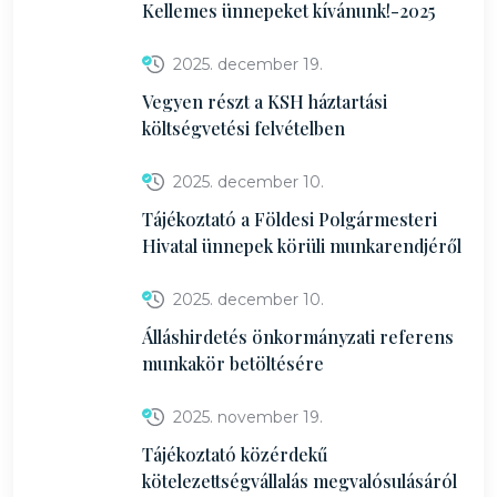
Kellemes ünnepeket kívánunk!-2025
2025. december 19.
Vegyen részt a KSH háztartási
költségvetési felvételben
2025. december 10.
Tájékoztató a Földesi Polgármesteri
Hivatal ünnepek körüli munkarendjéről
2025. december 10.
Álláshirdetés önkormányzati referens
munkakör betöltésére
2025. november 19.
Tájékoztató közérdekű
kötelezettségvállalás megvalósulásáról