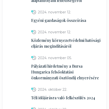
alaptanfolyam lehetőségéről
2024. november 12.
Egyéni gazdaságok összeírása
2024. november 12.
Közlemény környezetvédelmi hatósági
eljárás megindításáról
2024. november 05.
Pályázati hirdetmény a Bursa
Hungarica felsőoktatási
önkormányzati ösztöndíj elnyerésére
2024. október 22.
Téli időjárásra való felkészülés 2024