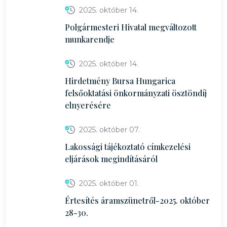
2025. október 14.
Polgármesteri Hivatal megváltozott
munkarendje
2025. október 14.
Hirdetmény Bursa Hungarica
felsőoktatási önkormányzati ösztöndíj
elnyerésére
2025. október 07.
Lakossági tájékoztató címkezelési
eljárások megindításáról
2025. október 01.
Értesítés áramszünetről-2025. október
28-30.