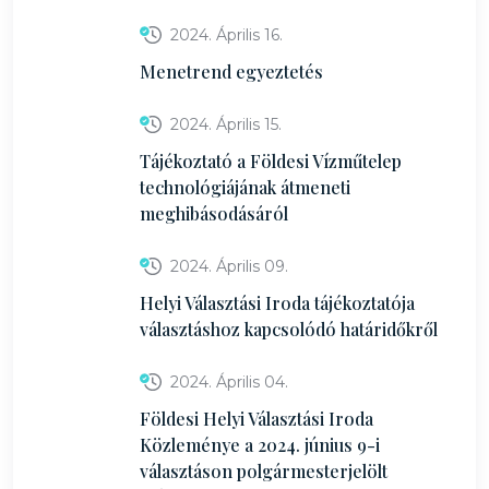
2024. Április 16.
Menetrend egyeztetés
2024. Április 15.
Tájékoztató a Földesi Vízműtelep
technológiájának átmeneti
meghibásodásáról
2024. Április 09.
Helyi Választási Iroda tájékoztatója
választáshoz kapcsolódó határidőkről
2024. Április 04.
Földesi Helyi Választási Iroda
Közleménye a 2024. június 9-i
választáson polgármesterjelölt