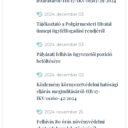
lezárásáról-HB/17-IKV/01563-29/2024
2024. december 03.
Tájékoztató a Polgármesteri Hivatal
ünnepi ügyfélfogadási rendjéről
2024. december 03.
Pályázati felhívás ügyvezetői pozíció
betöltésére
2024. december 02.
Közlemény környezetvédelmi hatósági
eljárás megindításáról-HB/17-
IKV/01160-42/2024
2024. november 25.
Felhívás 80 órás növényvédelmi