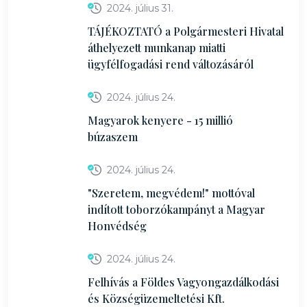
2024. július 31.
TÁJÉKOZTATÓ a Polgármesteri Hivatal
áthelyezett munkanap miatti
ügyfélfogadási rend változásáról
2024. július 24.
Magyarok kenyere - 15 millió
búzaszem
2024. július 24.
"Szeretem, megvédem!" mottóval
indított toborzókampányt a Magyar
Honvédség
2024. július 24.
Felhívás a Földes Vagyongazdálkodási
és Községüzemeltetési Kft.