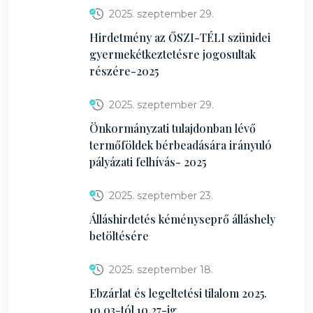
2025. szeptember 29.
Hirdetmény az ŐSZI-TÉLI szünidei
gyermekétkeztetésre jogosultak
részére-2025
2025. szeptember 29.
Önkormányzati tulajdonban lévő
termőföldek bérbeadására irányuló
pályázati felhívás- 2025
2025. szeptember 23.
Álláshirdetés kéményseprő álláshely
betöltésére
2025. szeptember 18.
Ebzárlat és legeltetési tilalom 2025.
10.03-tól 10.27-ig