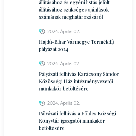
állításához és egyéni listás jelölt
állításához szükséges ajánlások
számának meghatározásáról
2024. Április 02.
Hajdú-Bihar Vármegye Termékdíj
pályázat 2024
2024. Április 02.
Pályázati felhívás Karácsony Sándor
Közösségi Ház intézményvezetői
munkakör betöltésére
2024. Április 02.
Pályázati felhívás a Földes Községi
Könyvtár igazgatói munkakör
betöltésére