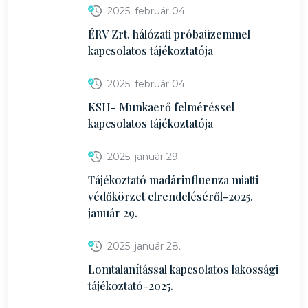
2025. február 04.
ÉRV Zrt. hálózati próbaüzemmel
kapcsolatos tájékoztatója
2025. február 04.
KSH- Munkaerő felméréssel
kapcsolatos tájékoztatója
2025. január 29.
Tájékoztató madárinfluenza miatti
védőkörzet elrendeléséről-2025.
január 29.
2025. január 28.
Lomtalanítással kapcsolatos lakossági
tájékoztató-2025.