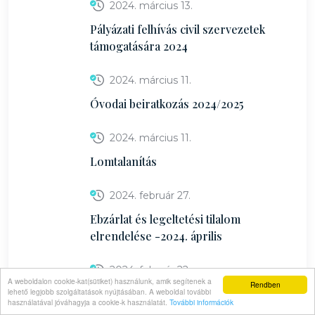
2024. március 13.
Pályázati felhívás civil szervezetek
támogatására 2024
2024. március 11.
Óvodai beiratkozás 2024/2025
2024. március 11.
Lomtalanítás
2024. február 27.
Ebzárlat és legeltetési tilalom
elrendelése -2024. április
2024. február 22.
A weboldalon cookie-kat(sütiket) használunk, amik segítenek a
Rendben
lehető legjobb szolgáltatások nyújtásában. A weboldal további
Munkaerő Felmérés
használatával jóváhagyja a cookie-k használatát.
További információk