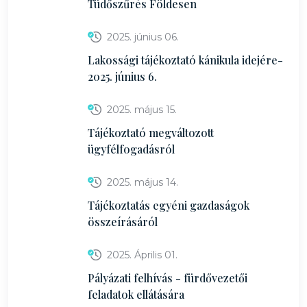
Tüdőszűrés Földesen
2025. június 06.
Lakossági tájékoztató kánikula idejére-
2025. június 6.
2025. május 15.
Tájékoztató megváltozott
ügyfélfogadásról
2025. május 14.
Tájékoztatás egyéni gazdaságok
összeírásáról
2025. Április 01.
Pályázati felhívás - fürdővezetői
feladatok ellátására