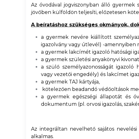
Az óvodával jogviszonyban álló gyermek 
jövőben külföldön teljesíti, előzetesen köte
A beíratáshoz szükséges okmányok, d
a gyermek nevére kiállított személyaz
igazolvány vagy útlevél) -amennyiben 
a gyermek lakcímét igazoló hatósági ig
a gyermek születési anyakönyvi kivonat
a szülő személyazonosságát igazoló ha
vagy vezetői engedély) és lakcímet igaz
a gyermek TAJ kártyája,
kötelezően beadandó védőoltások meglé
a gyermek egészségi állapotát és óvo
dokumentum (pl. orvosi igazolás, szaké
Az integráltan nevelhető sajátos nevelés
alkalmas.