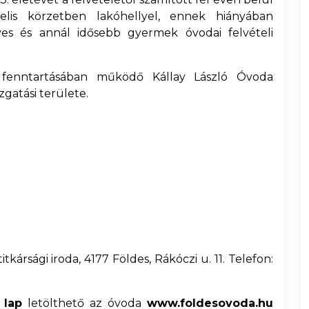
telis körzetben lakóhellyel, ennek hiányában
ves és annál idősebb gyermek óvodai felvételi
fenntartásában működő Kállay László Óvoda
gatási területe.
itkársági iroda, 4177 Földes, Rákóczi u. 11. Telefon:
i lap
letölthető az óvoda
www.foldesovoda.hu