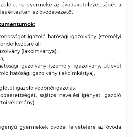
szülője, ha gyermeke az óvodakötelezettségét a
les értesíteni az óvodavezetőt.
okumentumok:
onosságot igazoló hatósági igazolvány (személyi
rendelkezésre áll
azolvány (lakcímkártya),
a,
tósági igazolvány (személyi igazolvány, útlevél
oló hatósági igazolvány (lakcímkártya),
tét igazoló védőnői igazolás,
daérettségét, sajátos nevelési igényét igazoló
rtői vélemény).
i igényű gyermekek óvodai felvételére az óvoda