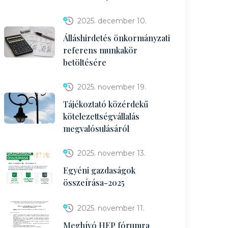
2025. december 10.
Álláshirdetés önkormányzati
referens munkakör
betöltésére
2025. november 19.
Tájékoztató közérdekű
kötelezettségvállalás
megvalósulásáról
2025. november 13.
Egyéni gazdaságok
összeírása-2025
2025. november 11.
Meghívó HEP fórumra