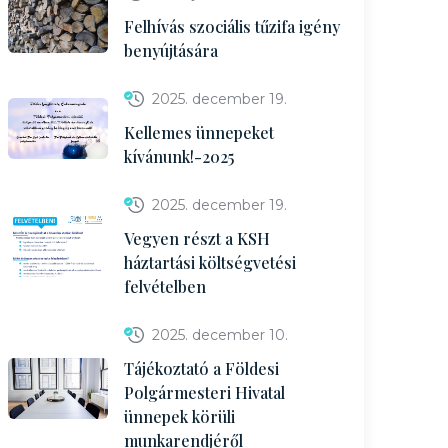
Felhívás szociális tűzifa igény
benyújtására
2025. december 19.
Kellemes ünnepeket
kívánunk!-2025
2025. december 19.
Vegyen részt a KSH
háztartási költségvetési
felvételben
2025. december 10.
Tájékoztató a Földesi
Polgármesteri Hivatal
ünnepek körüli
munkarendjéről