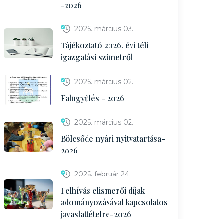
-2026
2026. március 03.
Tájékoztató 2026. évi téli
igazgatási szünetről
2026. március 02.
Falugyűlés - 2026
2026. március 02.
Bölcsőde nyári nyitvatartása-
2026
2026. február 24.
Felhívás elismerői díjak
adományozásával kapcsolatos
javaslattételre-2026