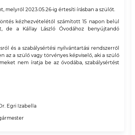
 melyről 2023.05.26-ig értesíti írásban a szülőt.
öntés kézhezvételétől számított 15 napon belül
t, de a Kállay László Óvodához benyújtandó
ásról és a szabálysértési nyilvántartási rendszerről
ben az a szülő vagy törvényes képviselő, aki a szülő
rmeket nem íratja be az óvodába, szabálysértést
r. Egri Izabella
gármester