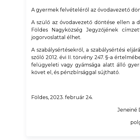
A gyermek felvételéről az óvodavezető dönt,
A szülő az óvodavezető döntése ellen a d
Földes Nagyközség Jegyzőjének címzet
jogorvoslattal élhet.
A szabálysértésekről, a szabálysértési eljár
szóló 2012. évi II. törvény 247. §-a értelmé
felügyeleti vagy gyámsága alatt álló gye
követ el, és pénzbírsággal sújtható.
Földes, 2023. február 24.
Jeneiné D
pol