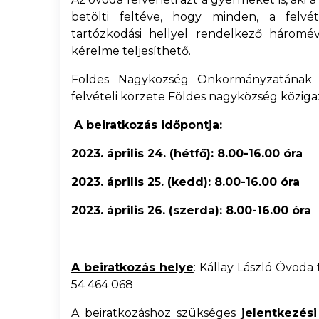
betölti feltéve, hogy minden, a felvé
tartózkodási hellyel rendelkező háromé
kérelme teljesíthető.
Földes Nagyközség Önkormányzatának 
felvételi körzete Földes nagyközség közigaz
A beiratkozás időpontja:
2023. április 24. (hétfő): 8.00-16.00 óra
2023. április 25. (kedd): 8.00-16.00 óra
2023. április 26. (szerda): 8.00-16.00 óra
A beiratkozás helye
: Kállay László Óvoda t
54 464 068
A beiratkozáshoz szükséges
jelentkezés