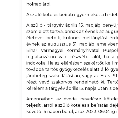
holnapjáról.
A szülő köteles beíratni gyermekét a hir
A szülő - tárgyév április 15. napjáig beny
szem előtt tartva, annak az évnek az augu
életévét betölti, különös méltánylást é
évnek az augusztus 31. napjáig, amelyben
Bihar Vármegyei Kormányhivatal Püspökl
foglalkozáson való részvétel alól, ha a
indokolja. Ha az eljárásban szakértőt kell
továbbá tartós gyógykezelés alatt álló gye
járóbeteg-szakellátásban, vagy az Eütv. 91.
részt vevő szakorvos rendelhető ki. Tar
kérelem a tárgyév április 15. napja után is b
Amennyiben az óvodai nevelésre kötel
teljesíti
, arról a szülő köteles a beíratás ide
követő 15 napon belül, azaz 2023. 06.04-ig ír