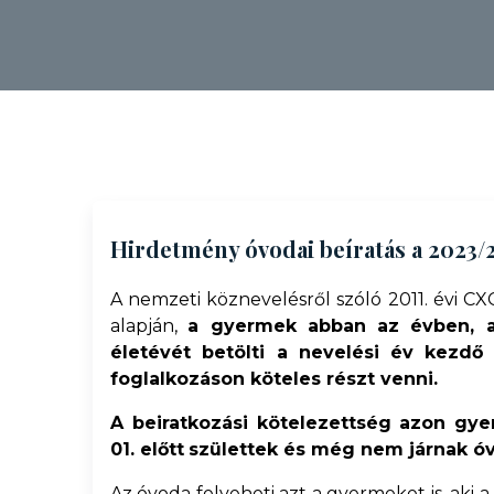
Hirdetmény óvodai beíratás a 2023/
A nemzeti köznevelésről szóló 2011. évi CXC
alapján,
a gyermek abban az évben, a
életévét betölti a nevelési év kezdő
foglalkozáson köteles részt venni.
A beiratkozási kötelezettség azon gye
01. előtt
születtek és még nem járnak ó
Az óvoda felveheti azt a gyermeket is, aki a