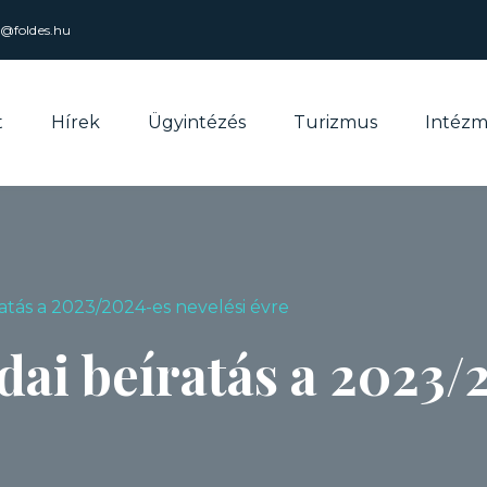
l@foldes.hu
t
Hírek
Ügyintézés
Turizmus
Intéz
atás a 2023/2024-es nevelési évre
ai beíratás a 2023/