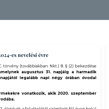
2024-es nevelési évre
. törvény (továbbiakban: Nkt.) 8. § (2) bekezdése
melynek augusztus 31. napjáig a harmadik
 napjától legalább napi négy órában óvodai
rmekekre vonatkozik, akik
2020. szeptember
vodába.
 3. életévét a felvételétől számított fél éven belül