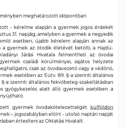
detményben meghatározott időpontban.
újtott - kérelme alapján a gyermek jogos érdekét
sztus 31. napjáig, amelyben a gyermek a negyedik
rdemlő esetben, újabb kérelem alapján annak az
 a gyermek az ötödik életévét betölti, a Hajdú-
adányi Járási Hivatala felmentheti az óvodai
 gyermek családi körülményei, sajátos helyzete
 meghallgatni, csak az óvodavezető vagy a védőnő,
rmek esetében az Eütv. 89. §-a szerinti általános
 §-a szerinti általános fekvőbeteg-szakellátásban
tós gyógykezelés alatt álló gyermek esetében a
enyújtható.
ezett gyermek óvodakötelezettségét
külföldön
jének – jogszabályban előírt - utolsó naptári napját
ásban értesíteni az Oktatási Hivatalt.