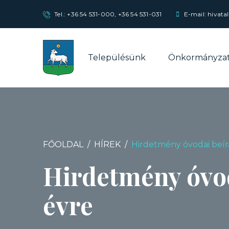
Tel.:
+36 54 531-000
,
+36 54 531-031
E-mail: hivata
Településünk
Önkormányza
FŐOLDAL
HÍREK
Hirdetmény óvodai beír
Hirdetmény óvod
évre