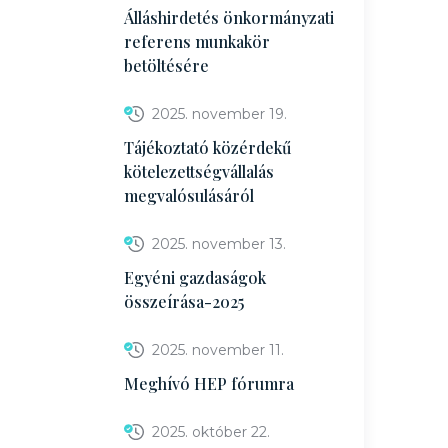
Álláshirdetés önkormányzati
referens munkakör
betöltésére
2025. november 19.
Tájékoztató közérdekű
kötelezettségvállalás
megvalósulásáról
2025. november 13.
Egyéni gazdaságok
összeírása-2025
2025. november 11.
Meghívó HEP fórumra
2025. október 22.