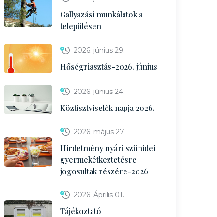
Gallyazási munkálatok a
településen
2026. június 29.
Hőségriasztás-2026. június
2026. június 24.
Köztisztviselők napja 2026.
2026. május 27.
Hirdetmény nyári szünidei
gyermekétkeztetésre
jogosultak részére-2026
2026. Április 01.
Tájékoztató