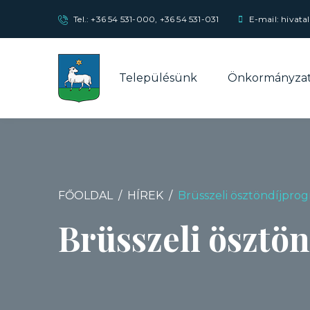
Tel.:
+36 54 531-000
,
+36 54 531-031
E-mail: hivata
Településünk
Önkormányza
FŐOLDAL
HÍREK
Brüsszeli ösztöndíjpro
Brüsszeli ösztö