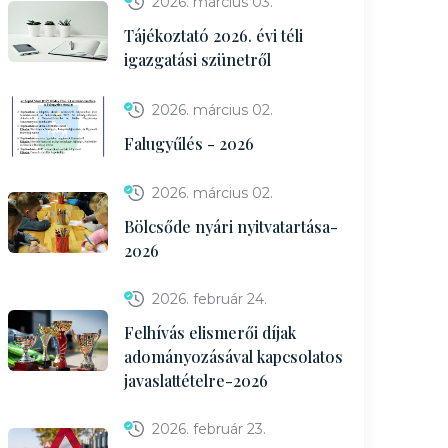
2026. március 03.
Tájékoztató 2026. évi téli
igazgatási szünetről
2026. március 02.
Falugyűlés - 2026
2026. március 02.
Bölcsőde nyári nyitvatartása-
2026
2026. február 24.
Felhívás elismerői díjak
adományozásával kapcsolatos
javaslattételre-2026
2026. február 23.