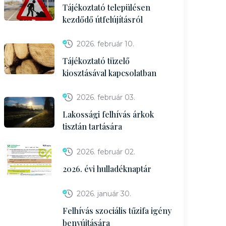
Tájékoztató településen
kezdődő útfelújításról
2026. február 10.
Tájékoztató tüzelő
kiosztásával kapcsolatban
2026. február 03.
Lakossági felhívás árkok
tisztán tartására
2026. február 02.
2026. évi hulladéknaptár
2026. január 30.
Felhívás szociális tűzifa igény
benyújtására