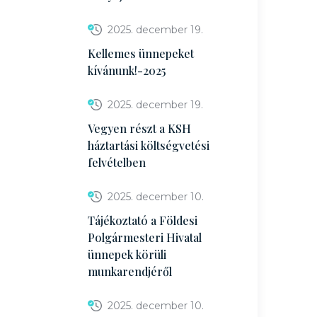
2025. december 19.
Kellemes ünnepeket
kívánunk!-2025
2025. december 19.
Vegyen részt a KSH
háztartási költségvetési
felvételben
2025. december 10.
Tájékoztató a Földesi
Polgármesteri Hivatal
ünnepek körüli
munkarendjéről
2025. december 10.