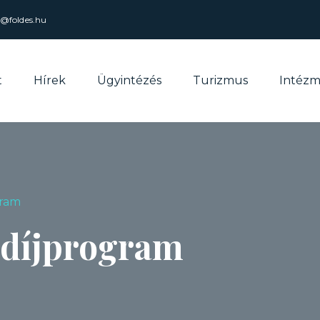
l@foldes.hu
t
Hírek
Ügyintézés
Turizmus
Intéz
gram
ndíjprogram