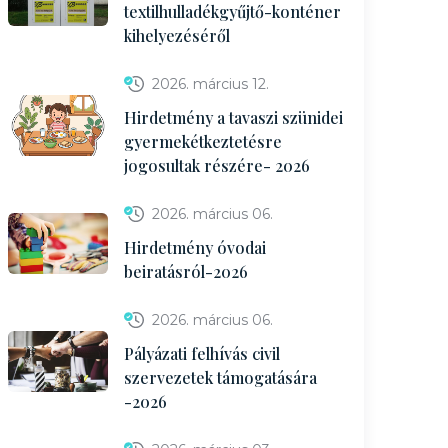
textilhulladékgyűjtő-konténer
kihelyezéséről
2026. március 12.
Hirdetmény a tavaszi szünidei
gyermekétkeztetésre
jogosultak részére- 2026
2026. március 06.
Hirdetmény óvodai
beiratásról-2026
2026. március 06.
Pályázati felhívás civil
szervezetek támogatására
-2026