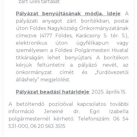
zárt ülés tartását
Pályázat benyújtásának módja, ideje
: A
pályázati anyagot zárt borítékban, postai
úton Földes Nagyközség Önkormányzatának
címezve (4177 Földes, Karácsony S. tér. 5.),
elektronikus úton ügyfélkapun vagy
személyesen a Földesi Polgármesteri Hivatal
titkárságán lehet benyújtani. A borítékon
kérjük feltüntetni a pályázó nevét, az
önkormányzat címét és „fürdővezetői
álláshely” megjelölést.
Pályázat beadási határideje
: 2025. április 15.
A betöltendő pozícióval kapcsolatos további
információ Jeneiné dr. Egri Izabella
polgármesternél kérhető. Telefonszám: 06 54
531-000, 06 20 563 3515