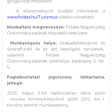
gyógyvízzé minősített.
A létesítményről további információ a
www.foldes.hu/Turizmus
oldalon olvasható.
Munkáltató megnevezése:
Földes Nagyközség
Önkormányzatának Képviselő-testülete
Munkavégzés helye:
Szabadidőközpont és
Strandfürdő és az azt kiszolgáló területek,
valamint Földes Nagyközség
Önkormányzatának székhelye: Karácsony S. tér.
5.,
Foglalkoztatási jogviszony időtartama,
jellege:
2025. május 5-től határozatlan időre szóló
munka törvénykönyvéről szóló 2012. évi I.
törvény szerinti munkaviszony,