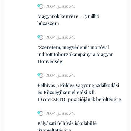
2024. július 24.
Magyarok kenyere - 15 millió
búzaszem
2024. július 24.
"Szeretem, megvédem!" mottóval
indított toborzókampányt a Magyar
Honvédség
2024. július 24.
Felhívás a Földes Vagyongazdálkodási
és Községüzemeltetési Kft.
ÜGYVEZETŐI pozíciójának betöltésére
2024. július 24.
Pályázati felhívás iskolabüfé
üzemeltetésére