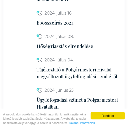
2024. július 16.
Ebösszeírás 2024
2024. július 08.
Hőségriasztás elrendelése
2024. július 04.
Tájékoztató a Polgármesteri Hivatal
megváltozott ügyfélfogadási rendjéről
2024. június 25.
Ügyféfogadási szünet a Polgármesteri
Hivatalban
A weboldalon cookie-kat(sütiket) használunk, amik segítenek a
Rendben
lehető legjobb szolgáltatások nyújtásában. A weboldal további
2024. június 24.
használatával jóváhagyja a cookie-k használatát.
További információk