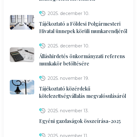
2025. december 10.
Tájékoztató a Földesi Polgármesteri
Hivatal ünnepek körüli munkarendjéről
2025. december 10.
Álláshirdetés önkormányzati referens
munkakör betöltésére
2025. november 19.
Tájékoztató közérdekű
kötelezettségvállalás megvalósulásáról
2025. november 13.
Egyéni gazdaságok összeírása-2025
2025. november 11.