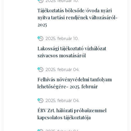
2025. február 10.
Tájékoztatás bölcsőde/óvoda nyári
nyitva tartási rendjének változásáról-
2025
2025. február 10.
Lakossági tájékoztató vízhálózat
szivacsos mosatásáról
2025. február 04.
Felhívás növényvédelmi tanfolyam
lehetőségére- 2025. február
2025. február 04.
ÉRV Zrt. hálózati próbaüzemmel
kapcsolatos tájékoztatója