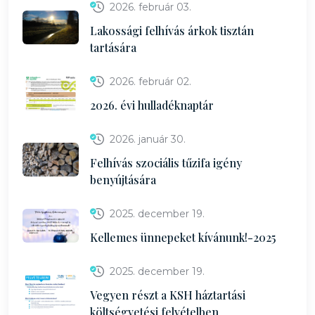
2026. február 03.
Lakossági felhívás árkok tisztán
tartására
2026. február 02.
2026. évi hulladéknaptár
2026. január 30.
Felhívás szociális tűzifa igény
benyújtására
2025. december 19.
Kellemes ünnepeket kívánunk!-2025
2025. december 19.
Vegyen részt a KSH háztartási
költségvetési felvételben