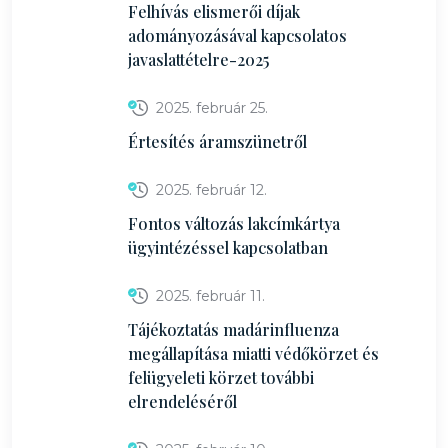
Felhívás elismerői díjak
adományozásával kapcsolatos
javaslattételre-2025
2025. február 25.
Értesítés áramszünetről
2025. február 12.
Fontos változás lakcímkártya
ügyintézéssel kapcsolatban
2025. február 11.
Tájékoztatás madárinfluenza
megállapítása miatti védőkörzet és
felügyeleti körzet további
elrendeléséről