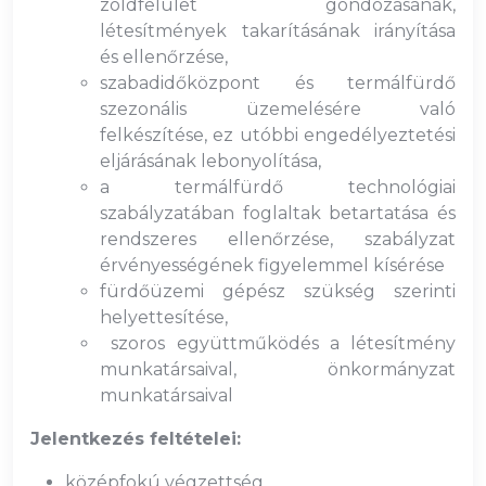
zöldfelület gondozásának,
létesítmények takarításának irányítása
és ellenőrzése,
szabadidőközpont és termálfürdő
szezonális üzemelésére való
felkészítése, ez utóbbi engedélyeztetési
eljárásának lebonyolítása,
a termálfürdő technológiai
szabályzatában foglaltak betartatása és
rendszeres ellenőrzése, szabályzat
érvényességének figyelemmel kísérése
fürdőüzemi gépész szükség szerinti
helyettesítése,
szoros együttműködés a létesítmény
munkatársaival, önkormányzat
munkatársaival
Jelentkezés feltételei:
középfokú végzettség