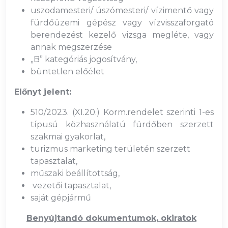
uszodamesteri/ úszómesteri/ vízimentő vagy
fürdőüzemi gépész vagy vízvisszaforgató
berendezést kezelő vizsga megléte, vagy
annak megszerzése
„B” kategóriás jogosítvány,
büntetlen előélet
Előnyt jelent:
510/2023. (XI.20.) Korm.rendelet szerinti 1-es
típusú közhasználatú fürdőben szerzett
szakmai gyakorlat,
turizmus marketing területén szerzett
tapasztalat,
műszaki beállítottság,
vezetői tapasztalat,
saját gépjármű
Benyújtandó dokumentumok, okiratok