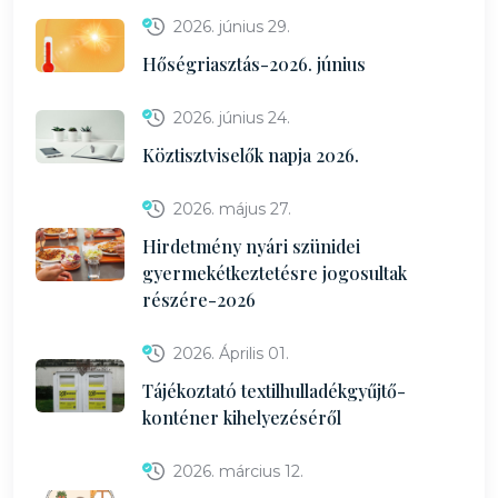
2026. június 29.
Hőségriasztás-2026. június
2026. június 24.
Köztisztviselők napja 2026.
2026. május 27.
Hirdetmény nyári szünidei
gyermekétkeztetésre jogosultak
részére-2026
2026. Április 01.
Tájékoztató textilhulladékgyűjtő-
konténer kihelyezéséről
2026. március 12.