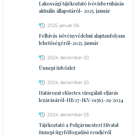
Lakossági tájékoztató ivóvízberuházás
aktuális állapotáról- 2025. január
2025. január 06.
Felhívás növényvédelmi alaptanfolyam
lehetőségéről-2025. január
2024. december 20.
Ünnepi üdvözlet
2024. december 20.
Határozat előzetes vizsgálati eljárás
lezárásáról-HB/17-IKV/01563-29/2024
2024. december 03.
Tájékoztató a Polgármesteri Hivatal
ünnepi ügyfélfogadási rendjéről