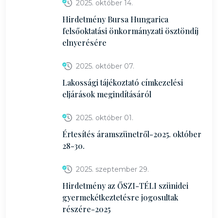
2025. október 14.
Hirdetmény Bursa Hungarica
felsőoktatási önkormányzati ösztöndíj
elnyerésére
2025. október 07.
Lakossági tájékoztató címkezelési
eljárások megindításáról
2025. október 01.
Értesítés áramszünetről-2025. október
28-30.
2025. szeptember 29.
Hirdetmény az ŐSZI-TÉLI szünidei
gyermekétkeztetésre jogosultak
részére-2025