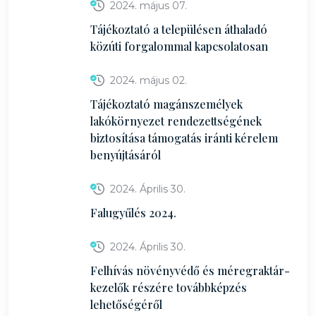
2024. május 07.
Tájékoztató a településen áthaladó
közúti forgalommal kapcsolatosan
2024. május 02.
Tájékoztató magánszemélyek
lakókörnyezet rendezettségének
biztosítása támogatás iránti kérelem
benyújtásáról
2024. Április 30.
Falugyűlés 2024.
2024. Április 30.
Felhívás növényvédő és méregraktár-
kezelők részére továbbképzés
lehetőségéről