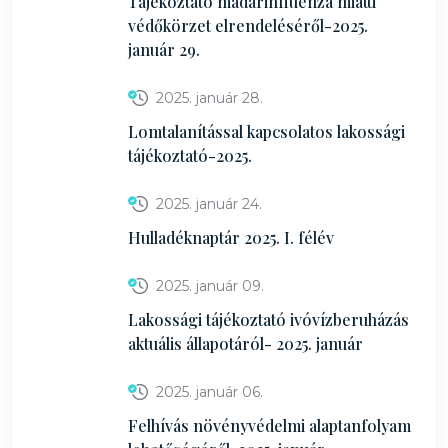
Tájékoztató madárinfluenza miatti
védőkörzet elrendeléséről-2025.
január 29.
2025. január 28.
Lomtalanítással kapcsolatos lakossági
tájékoztató-2025.
2025. január 24.
Hulladéknaptár 2025. I. félév
2025. január 09.
Lakossági tájékoztató ivóvízberuházás
aktuális állapotáról- 2025. január
2025. január 06.
Felhívás növényvédelmi alaptanfolyam