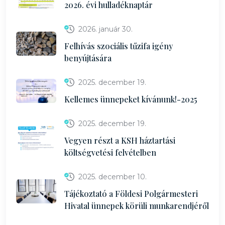
2026. évi hulladéknaptár
2026. január 30.
Felhívás szociális tűzifa igény
benyújtására
2025. december 19.
Kellemes ünnepeket kívánunk!-2025
2025. december 19.
Vegyen részt a KSH háztartási
költségvetési felvételben
2025. december 10.
Tájékoztató a Földesi Polgármesteri
Hivatal ünnepek körüli munkarendjéről