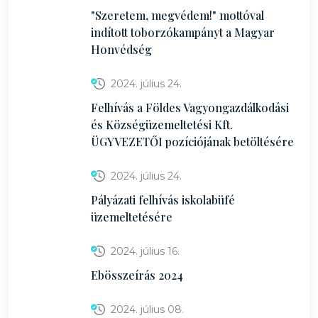
"Szeretem, megvédem!" mottóval
indított toborzókampányt a Magyar
Honvédség
2024. július 24.
Felhívás a Földes Vagyongazdálkodási
és Községüzemeltetési Kft.
ÜGYVEZETŐI pozíciójának betöltésére
2024. július 24.
Pályázati felhívás iskolabüfé
üzemeltetésére
2024. július 16.
Ebösszeírás 2024
2024. július 08.