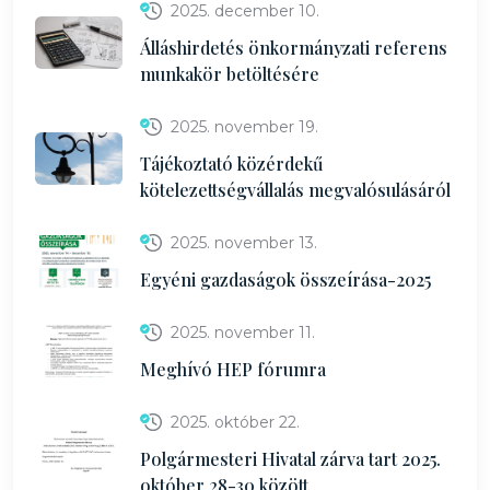
2025. december 10.
Álláshirdetés önkormányzati referens
munkakör betöltésére
2025. november 19.
Tájékoztató közérdekű
kötelezettségvállalás megvalósulásáról
2025. november 13.
Egyéni gazdaságok összeírása-2025
2025. november 11.
Meghívó HEP fórumra
2025. október 22.
Polgármesteri Hivatal zárva tart 2025.
október 28-30 között