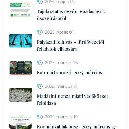
2025. május 14.
Tájékoztatás egyéni gazdaságok
összeírásáról
2025. Április 01.
Pályázati felhívás - fürdővezetői
feladatok ellátására
2025. március 25.
Katonai toborzó-2025. március
2025. március 21.
Madárinfluenza miatti védőkörzet
feloldása
2025. március 19.
Kormányablak busz- 2025. március 27.