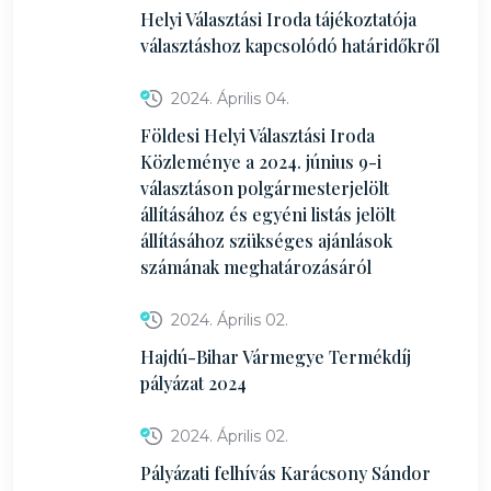
Helyi Választási Iroda tájékoztatója
választáshoz kapcsolódó határidőkről
2024. Április 04.
Földesi Helyi Választási Iroda
Közleménye a 2024. június 9-i
választáson polgármesterjelölt
állításához és egyéni listás jelölt
állításához szükséges ajánlások
számának meghatározásáról
2024. Április 02.
Hajdú-Bihar Vármegye Termékdíj
pályázat 2024
2024. Április 02.
Pályázati felhívás Karácsony Sándor