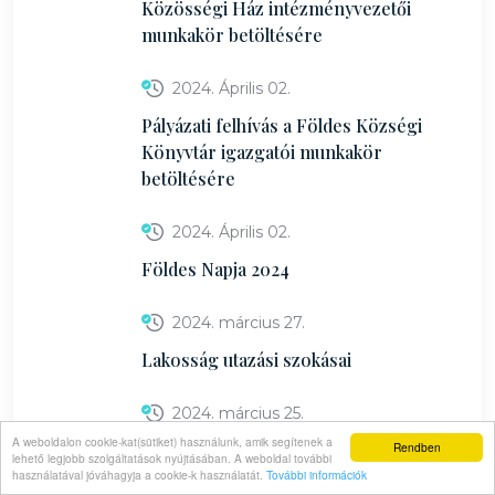
Közösségi Ház intézményvezetői
munkakör betöltésére
2024. Április 02.
Pályázati felhívás a Földes Községi
Könyvtár igazgatói munkakör
betöltésére
2024. Április 02.
Földes Napja 2024
2024. március 27.
Lakosság utazási szokásai
2024. március 25.
A weboldalon cookie-kat(sütiket) használunk, amik segítenek a
Kormányablak busz érkezik Földesre -
Rendben
lehető legjobb szolgáltatások nyújtásában. A weboldal további
2024. április 9.
használatával jóváhagyja a cookie-k használatát.
További információk