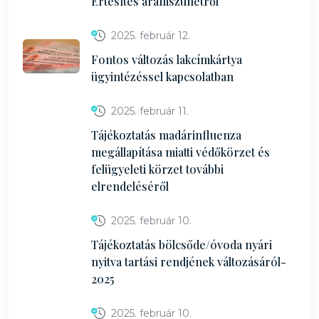
Értesítés áramszünetről
2025. február 12.
Fontos változás lakcímkártya
ügyintézéssel kapcsolatban
2025. február 11.
Tájékoztatás madárinfluenza
megállapítása miatti védőkörzet és
felügyeleti körzet további
elrendeléséről
2025. február 10.
Tájékoztatás bölcsőde/óvoda nyári
nyitva tartási rendjének változásáról-
2025
2025. február 10.