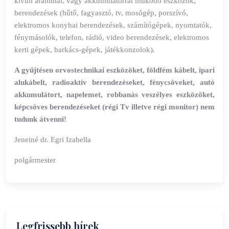
kívüli árammal, vagy akkumulátorral működő eszközök,
berendezések (hűtő, fagyasztó, tv, mosógép, porszívó,
elektromos konyhai berendezések, számítógépek, nyomtatók,
fénymásolók, telefon, rádió, video berendezések, elektromos
kerti gépek, barkács-gépek, játékkonzolok).
A gyűjtésen orvostechnikai eszközöket, földfém kábelt, ipari
alukábelt, radioaktív berendezéseket, fénycsöveket, autó
akkumulátort, napelemet, robbanás veszélyes eszközöket,
képcsöves berendezéseket (régi Tv illetve régi monitor) nem
tudunk átvenni!
Jeneiné dr. Egri Izabella
polgármester
Legfrissebb hírek