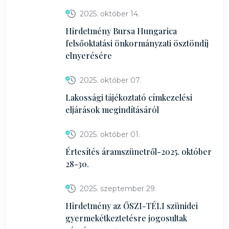
2025. október 14.
Hirdetmény Bursa Hungarica
felsőoktatási önkormányzati ösztöndíj
elnyerésére
2025. október 07.
Lakossági tájékoztató címkezelési
eljárások megindításáról
2025. október 01.
Értesítés áramszünetről-2025. október
28-30.
2025. szeptember 29.
Hirdetmény az ŐSZI-TÉLI szünidei
gyermekétkeztetésre jogosultak