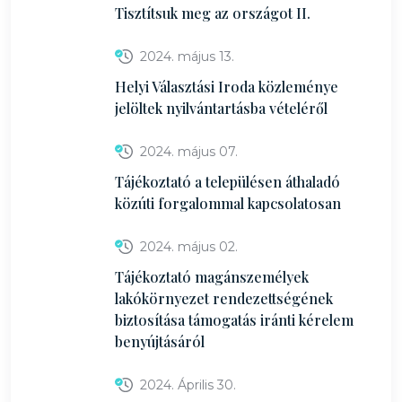
Tisztítsuk meg az országot II.
2024. május 13.
Helyi Választási Iroda közleménye
jelöltek nyilvántartásba vételéről
2024. május 07.
Tájékoztató a településen áthaladó
közúti forgalommal kapcsolatosan
2024. május 02.
Tájékoztató magánszemélyek
lakókörnyezet rendezettségének
biztosítása támogatás iránti kérelem
benyújtásáról
2024. Április 30.