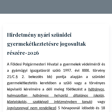
Hirdetmény nyári szünidei
gyermekétkeztetésre jogosultak
részére-2026
A Földesi Polgármesteri Hivatal a gyermekek védelméről és
a gyámügyi igazgatásról szóló 1997. évi XXXI. törvény
21/C.§ 2. bekezdés bb) pontja alapján a szünidei
gyermekétkeztetés keretében a szülő vagy a törvényes
képviselő kérelmére a déli meleg főétkezést a
hátrányos,
halmozottan hátrányos helyzetű általános iskolás,
középiskolás
,
szakképző intézményben tanuló
vagy
jogviszonnyal nem rendelkező
5 hónaposnál idősebb és 18