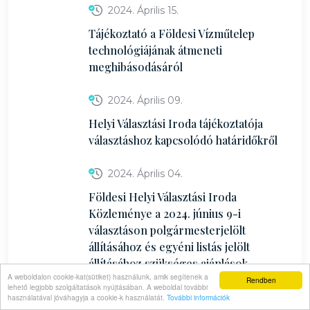
2024. Április 15.
Tájékoztató a Földesi Vízműtelep
technológiájának átmeneti
meghibásodásáról
2024. Április 09.
Helyi Választási Iroda tájékoztatója
választáshoz kapcsolódó határidőkről
2024. Április 04.
Földesi Helyi Választási Iroda
Közleménye a 2024. június 9-i
választáson polgármesterjelölt
állításához és egyéni listás jelölt
állításához szükséges ajánlások
A weboldalon cookie-kat(sütiket) használunk, amik segítenek a
számának meghatározásáról
Rendben
lehető legjobb szolgáltatások nyújtásában. A weboldal további
használatával jóváhagyja a cookie-k használatát.
További információk