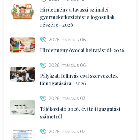
Hirdetmény a tavaszi szünidei
gyermekétkeztetésre jogosultak
részére- 2026
2026. március 06.
Hirdetmény óvodai beiratásról-2026
2026. március 06.
Pályázati felhívás civil szervezetek
támogatására -2026
2026. március 03.
Tájékoztató 2026. évi téli igazgatási
szünetről
2026. március 02.