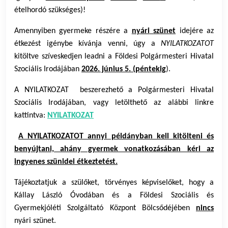
ételhordó szükséges)!
Amennyiben gyermeke részére a
nyári
szünet
idejére az
étkezést igénybe kívánja venni, úgy a
NYILATKOZATOT
kitöltve szíveskedjen leadni a Földesi Polgármesteri Hivatal
Szociális Irodájában
2026. június 5. (péntekig
).
A NYILATKOZAT
beszerezhető a Polgármesteri Hivatal
Szociális Irodájában, vagy letölthető az alábbi linkre
kattintva:
NYILATKOZAT
A NYILATKOZATOT annyi példányban kell kitölteni és
benyújtani, ahány gyermek vonatkozásában kéri az
ingyenes szünidei étkeztetést.
Tájékoztatjuk a szülőket, törvényes képviselőket, hogy a
Kállay László Óvodában és a Földesi Szociális és
Gyermekjóléti Szolgáltató Központ Bölcsődéjében
nincs
nyári szünet.