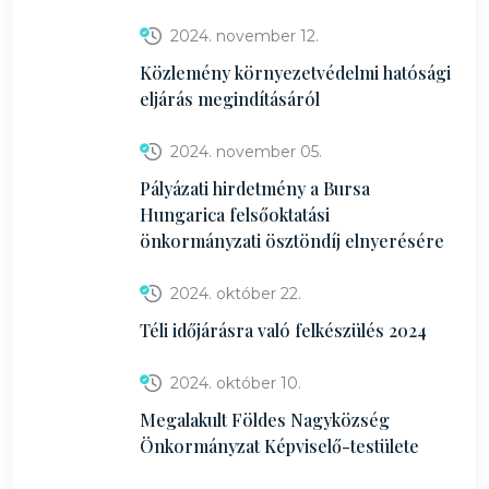
2024. november 12.
Közlemény környezetvédelmi hatósági
eljárás megindításáról
2024. november 05.
Pályázati hirdetmény a Bursa
Hungarica felsőoktatási
önkormányzati ösztöndíj elnyerésére
2024. október 22.
Téli időjárásra való felkészülés 2024
2024. október 10.
Megalakult Földes Nagyközség
Önkormányzat Képviselő-testülete