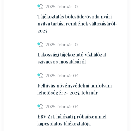
2025. február 10.
Tájékoztatás bölcsőde/óvoda nyári
nyitva tartási rendjének változásáról-
2025
2025. február 10.
Lakossági tájékoztató vízhálózat
szivacsos mosatásáról
2025. február 04.
Felhívás növényvédelmi tanfolyam
lehetőségére- 2025. február
2025. február 04.
ÉRV Zrt. hálózati próbaüzemmel
kapcsolatos tájékoztatója