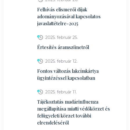
Felhívás elismerői díjak
adományozásával kapcsolatos
javaslattételre-2025
2025. február 25.
Értesítés áramszünetről
2025. február 12.
Fontos változás lakcímkártya
ügyintézéssel kapcsolatban
2025. február 11.
Tájékoztatás madárinfluenza
megállapítása miatti védőkörzet és
felügyeleti körzet további
elrendeléséről