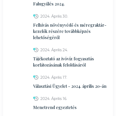
Falugyűlés 2024.
2024. Április 30.
Felhívás növényvédő és méregraktár-
kezelők részére továbbképzés
lehetőségéről
2024. Április 24.
Tájékoztató az ivóvíz fogyasztás
korlátozásának feloldásáról
2024. Április 17.
Választási Ügyelet - 2024. április 20-án
2024. Április 16.
Menetrend egyeztetés