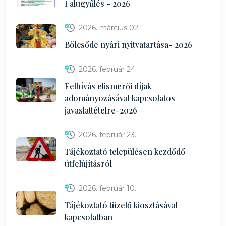
Falugyűlés - 2026
2026. március 02.
Bölcsőde nyári nyitvatartása- 2026
2026. február 24.
Felhívás elismerői díjak
adományozásával kapcsolatos
javaslattételre-2026
2026. február 23.
Tájékoztató településen kezdődő
útfelújításról
2026. február 10.
Tájékoztató tüzelő kiosztásával
kapcsolatban