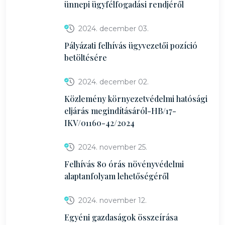
ünnepi ügyfélfogadási rendjéről
2024. december 03.
Pályázati felhívás ügyvezetői pozíció
betöltésére
2024. december 02.
Közlemény környezetvédelmi hatósági
eljárás megindításáról-HB/17-
IKV/01160-42/2024
2024. november 25.
Felhívás 80 órás növényvédelmi
alaptanfolyam lehetőségéről
2024. november 12.
Egyéni gazdaságok összeírása