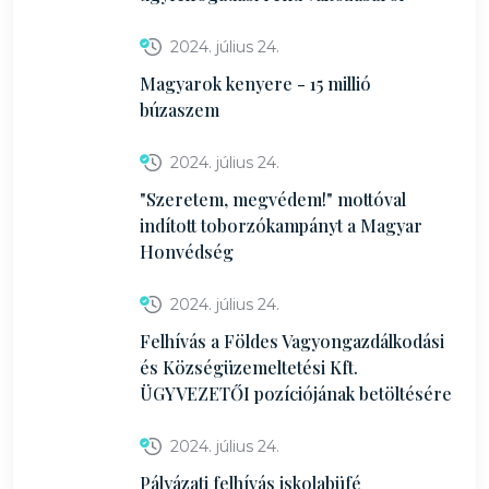
2024. július 24.
Magyarok kenyere - 15 millió
búzaszem
2024. július 24.
"Szeretem, megvédem!" mottóval
indított toborzókampányt a Magyar
Honvédség
2024. július 24.
Felhívás a Földes Vagyongazdálkodási
és Községüzemeltetési Kft.
ÜGYVEZETŐI pozíciójának betöltésére
2024. július 24.
Pályázati felhívás iskolabüfé