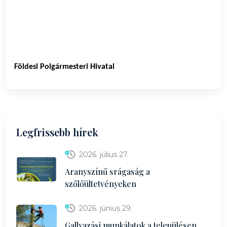
Földesi Polgármesteri Hivatal
Legfrissebb hírek
2026. július 27.
Aranyszínű srágaság a
szőlőültetvényeken
2026. június 29.
Gallyazási munkálatok a településen