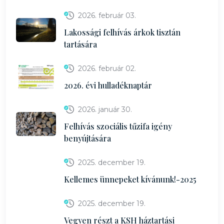
2026. február 03.
Lakossági felhívás árkok tisztán
tartására
2026. február 02.
2026. évi hulladéknaptár
2026. január 30.
Felhívás szociális tűzifa igény
benyújtására
2025. december 19.
Kellemes ünnepeket kívánunk!-2025
2025. december 19.
Vegyen részt a KSH háztartási