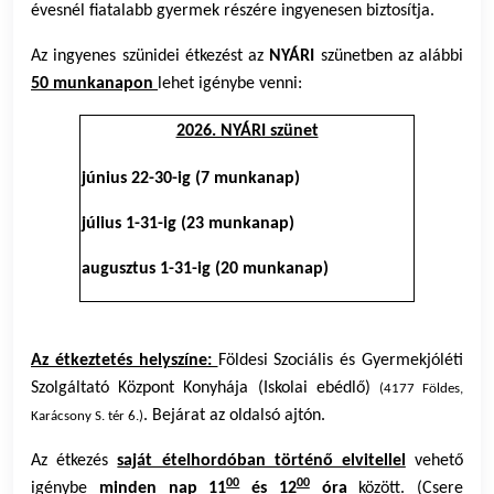
évesnél fiatalabb gyermek részére ingyenesen biztosítja.
Az ingyenes szünidei étkezést az
NYÁRI
szünetben az alábbi
50 munkanapon
lehet igénybe venni:
2026. NYÁRI szünet
június 22-30-ig (7 munkanap)
július 1-31-ig (23 munkanap)
augusztus 1-31-ig (20 munkanap)
Az étkeztetés helyszíne:
Földesi Szociális és Gyermekjóléti
Szolgáltató Központ Konyhája (Iskolai ebédlő)
(4177 Földes,
. Bejárat az oldalsó ajtón.
Karácsony S. tér 6.)
Az étkezés
saját ételhordóban történő elvitellel
vehető
00
00
igénybe
minden nap 11
és 12
óra
között. (Csere