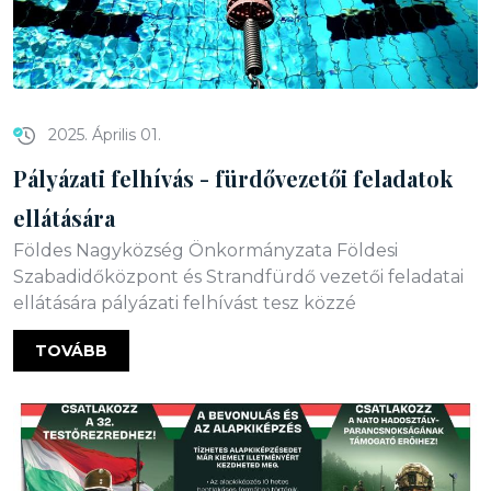
2025. Április 01.
Pályázati felhívás - fürdővezetői feladatok
ellátására
Földes Nagyközség Önkormányzata Földesi
Szabadidőközpont és Strandfürdő vezetői feladatai
ellátására pályázati felhívást tesz közzé
TOVÁBB