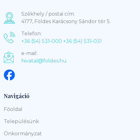
Székhely / postai cím:
4177, Földes Karácsony Sándor tér 5.
Telefon:
+36 (54) 531-000
+36 (54) 531-031
e-mail:
hivatal@foldes.hu
Navigáció
Főoldal
Településünk
Önkormányzat