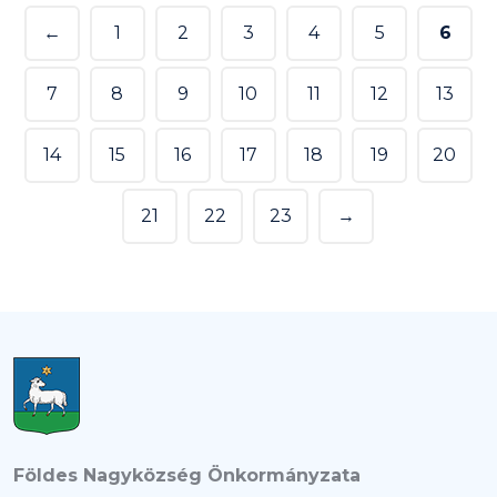
←
1
2
3
4
5
6
7
8
9
10
11
12
13
14
15
16
17
18
19
20
21
22
23
→
Földes Nagyközség Önkormányzata