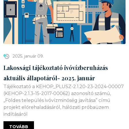
2025. január 09.
Lakossági tájékoztató ivóvízberuházás
aktuális állapotáról- 2025. január
Tájékoztató a KEHOP_PLUSZ-2.1.20-23-2024-00007
(KEHOP-2.1.3-15-2017-00062) azonosító számú,
„Földes település ivóvízminőség javítása” című
projekt előrehaladásáról, hálózati próbaüzem
indításáról
TOVÁBB