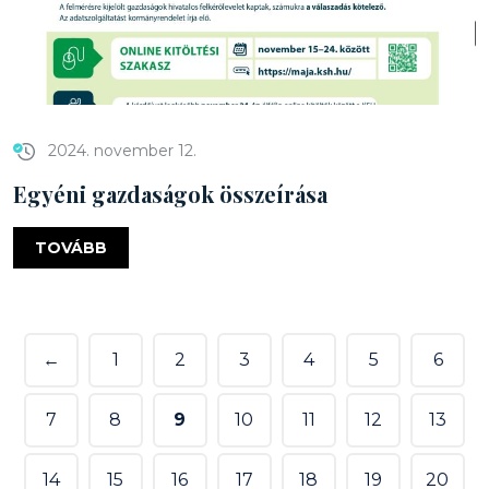
2024. november 12.
Egyéni gazdaságok összeírása
TOVÁBB
←
1
2
3
4
5
6
7
8
9
10
11
12
13
14
15
16
17
18
19
20