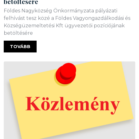
betöltésére
Földes Nagyközség Önkormányzata pályázati
felhívást tesz közé a Földes Vagyongazdálkodási és
Községüzemeltetési Kft ügyvezetői pozíciójának
betöltésére
TOVÁBB