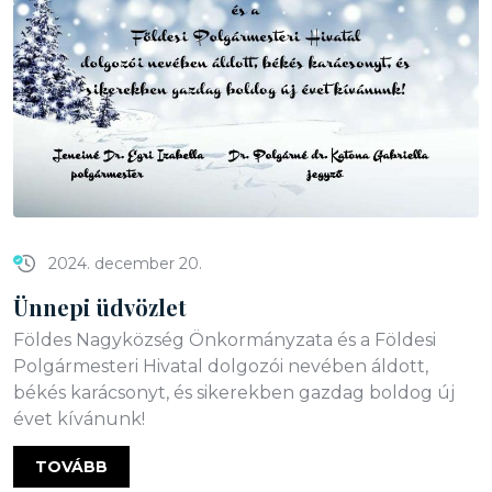
2024. december 20.
Ünnepi üdvözlet
Földes Nagyközség Önkormányzata és a Földesi
Polgármesteri Hivatal dolgozói nevében áldott,
békés karácsonyt, és sikerekben gazdag boldog új
évet kívánunk!
TOVÁBB