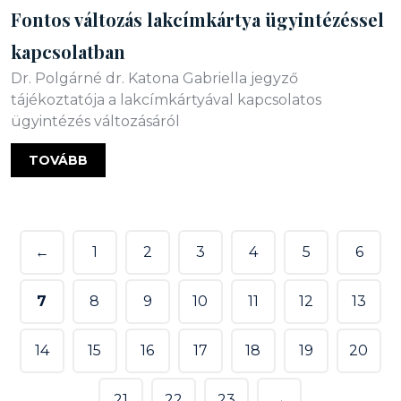
Fontos változás lakcímkártya ügyintézéssel
kapcsolatban
Dr. Polgárné dr. Katona Gabriella jegyző
tájékoztatója a lakcímkártyával kapcsolatos
ügyintézés változásáról
TOVÁBB
←
1
2
3
4
5
6
7
8
9
10
11
12
13
14
15
16
17
18
19
20
21
22
23
→