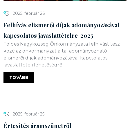
2025. február 26.
Felhívás elismerői díjak adományozásával
kapcsolatos javaslattételre-2025
Földes Nagyközség Önkormányzata felhívást tesz
közé az önkormányzat által adományozható
elismerői díjak adományozásával kapcsolatos
javaslattételi lehetőségről
TOVÁBB
2025. február 25.
Értesítés áramszünetről