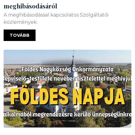
meghibásodásáról
A meghibásodással kapcsolatos Szolgáltatói
közlemények.
TOVÁBB