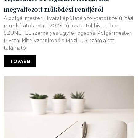
megváltozott működési rendjéről
A polgármesteri Hivatal épületén folytatott felújítási
munkálatok miatt 2023. július 12-től hivatalban
SZÜNETEL személyes ügyfélfogadás. Polgármesteri
Hivatal kihelyzett irodája Mozi u. 3. szám alatt
található.
TOVÁBB