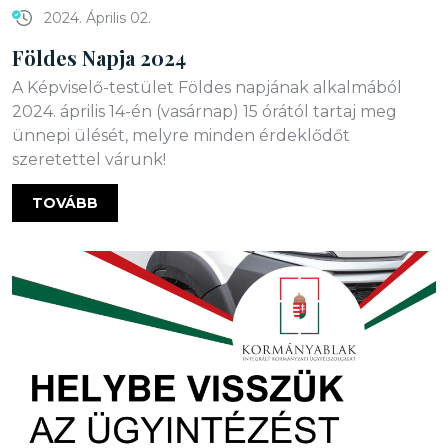
2024. Április 02.
Földes Napja 2024
A Képviselő-testület Földes napjának alkalmából
2024. április 14-én (vasárnap) 15 órától tartaj meg
ünnepi ülését, melyre minden érdeklődőt
szeretettel várunk!
TOVÁBB