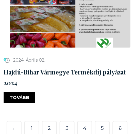
2024. Április 02.
Hajdú-Bihar Vármegye Termékdíj pályázat
2024
TOVÁBB
←
1
2
3
4
5
6