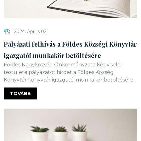
2024. Április 02.
Pályázati felhívás a Földes Községi Könyvtár
igazgatói munkakör betöltésére
Földes Nagyközség Önkormányzata Képviselő-
testülete pályázatot hirdet a Földes Községi
Könyvtár könyvtár igazgatói munkakör betöltésére.
TOVÁBB