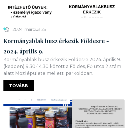
2024. március 25.
Kormányablak busz érkezik Földesre -
2024. április 9.
Kormányablak busz érkezik Földesre 2024. április 9.
(kedden) 9.30-14.30 között a Földes, Fő utca 2 szám
alatt Mozi épülete melletti parkolóban.
TOVÁBB